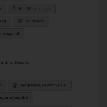
k
160-180 cm magas
9 kg
Mindenevő
nte sportol
 aki ezt állította be.
t
Van gyereke, de nem vele él
gyar anyanyelvű