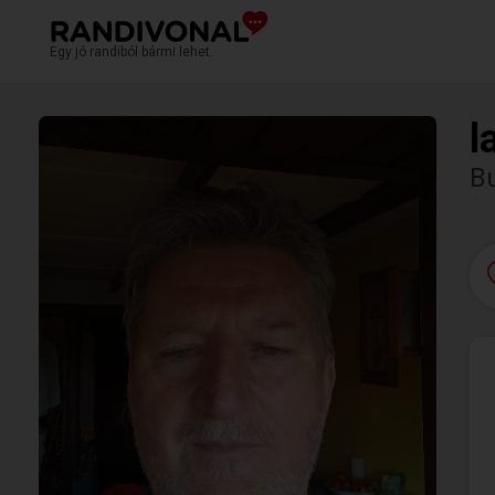
Egy jó randiból bármi lehet.
l
B