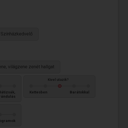
Színházkedvelő
ene, világzene zenét hallgat
Kivel utazik?
Hátizsák,
Kettesben
Barátokkal
rándulás
ogramok