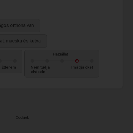
ágos otthona van
lat: macska és kutya
Háziállat
Étterem
Nem tudja
Imádja őket
elviselni
Cookiek