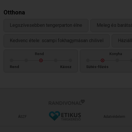
Otthona
Legszívesebben tengerparton élne
Meleg és baráts
Kedvenc étele: scampi fokhagymásan chilivel
Háziál
Rend
Konyha
Rend
Káosz
Sütés-főzés
ÁSZF
Adatvédelem