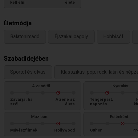
kell élni
élete
Életmódja
Balatonimádó
Éjszakai bagoly
Hobbiséf
Szabadidejében
Sportol és olvas
Klasszikus, pop, rock, latin és népz
A zenéről
Nyaralás:
Zavarja, ha
A zene az
Tengerpart,
szól
élete
napozás
ki
Moziban...
Esténként...
Művészfilmek
Hollywood
Otthon
Pr