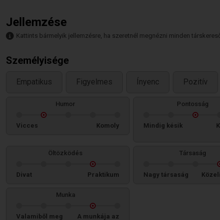
Jellemzése
Kattints bármelyik jellemzésre, ha szeretnél megnézni minden társkeresőt,
Személyisége
Empatikus
Figyelmes
Ínyenc
Pozitív
Humor
Pontosság
Vicces
Komoly
Mindig késik
K
Öltözködés
Társaság
Divat
Praktikum
Nagy társaság
Közel
Munka
Valamiből meg
A munkája az