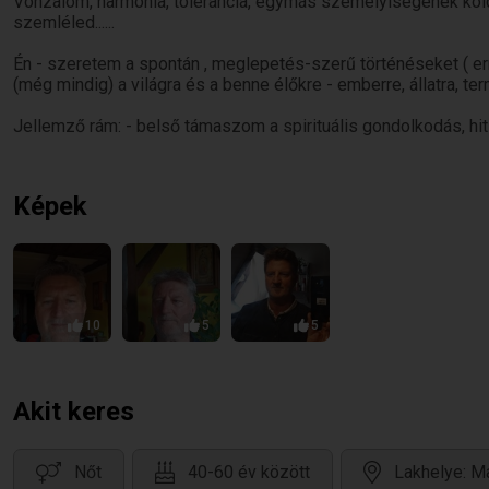
Vonzalom, harmónia, tolerancia, egymás személyiségének kölcs
szemléled......
Én - szeretem a spontán , meglepetés-szerű történéseket ( err
(még mindig) a világra és a benne élőkre - emberre, állatra, t
Jellemző rám: - belső támaszom a spirituális gondolkodás, 
Képek
10
5
5
Akit keres
Nőt
40-60 év között
Lakhelye: M