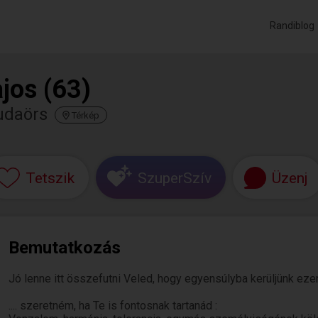
Randiblog
ajos (63)
udaörs
Térkép
Tetszik
SzuperSzív
Üzenj
Bemutatkozás
Jó lenne itt összefutni Veled, hogy egyensúlyba kerüljünk ezen 
.... szeretném, ha Te is fontosnak tartanád :