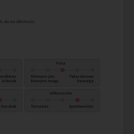
 aki ezt állította be.
Pénz
orábban
Könnyen jön,
Takarékosan
érkezik
könnyen megy
beosztja
Időbeosztás
i barátok
Tervezés
Spontaneitás