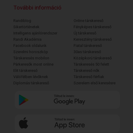
További információ
Randiblog
Online társkereső
Sikertörténetek
Fényképes társkereső
Intelligens ajánlórendszer
Új társkereső
Randi Akadémia
Keresztény társkereső
Facebook oldalunk
Fiatal társkereső
Szerelmi horoszkóp
30as társkereső
Társkeresés mobilon
Középkorú társkereső
Párkeresők most online
Társkeresés 50 felett
Elit társkereső
Társkereső nők
Válófélben lévőknek
Társkereső férfiak
Diplomás társkereső
Szerelem első keresésre