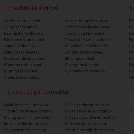
Tematikus társkereső
Tá
Állatbarát társkereső
Sorozatfüggő társkereső
Bé
Bringás társkereső
Színházkedvelő társkereső
Bu
Ezermester társkereső
Táncoslábú társkereső
De
Filmkedvelő társkereső
Társasjátékozós társkereső
Egr
Gamer társkereső
Vegetáriánus társkereső
Gy
Humoros társkereső
Zenefüggő társkereső
Ka
Kertészkedő társkereső
Elvált társkeresők
Ke
Könyvmoly társkereső
Özvegy társkeresők
Mi
Motoros társkereső
Gyermekes társkeresők
Ny
Spirituális társkereső
Pé
Társkereső párhoroszkóp
Halak szerelmi horoszkóp
Szűz szerelmi horoszkóp
Vízöntő szerelmi horoszkóp
Nyilas szerelmi horoszkóp
Mérleg szerelmi horoszkóp
Oroszlán szerelmi horoszkóp
Ikrek szerelmi horoszkóp
Kos szerelmi horoszkóp
Bak szerelmi horoszkóp
Skorpió szerelmi horoszkóp