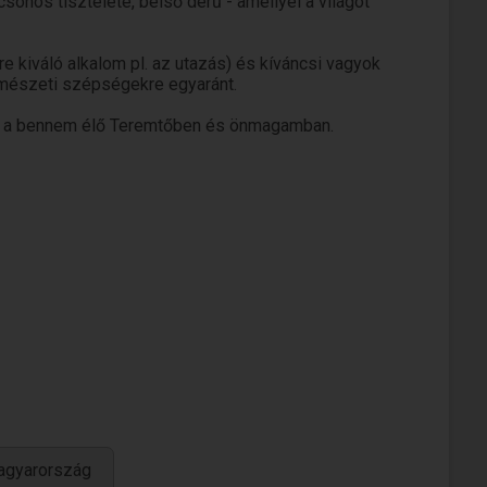
önös tisztelete, belső derű - amellyel a világot
e kiváló alkalom pl. az utazás) és kíváncsi vagyok
ermészeti szépségekre egyaránt.
hit a bennem élő Teremtőben és önmagamban.
agyarország