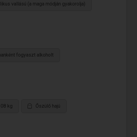
likus vallású (a maga módján gyakorolja)
anként fogyaszt alkoholt
108 kg
Őszülő hajú