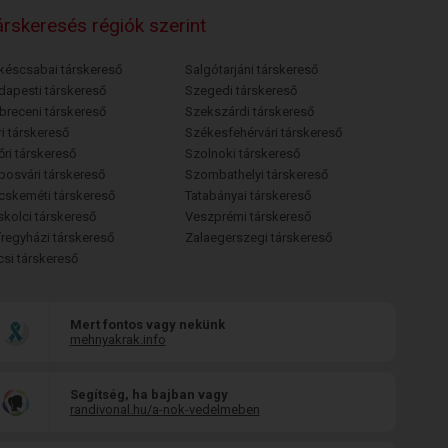
rskeresés régiók szerint
késcsabai társkereső
Salgótarjáni társkereső
dapesti társkereső
Szegedi társkereső
breceni társkereső
Szekszárdi társkereső
i társkereső
Székesfehérvári társkereső
őri társkereső
Szolnoki társkereső
posvári társkereső
Szombathelyi társkereső
cskeméti társkereső
Tatabányai társkereső
skolci társkereső
Veszprémi társkereső
íregyházi társkereső
Zalaegerszegi társkereső
csi társkereső
Mert fontos vagy nekünk
mehnyakrak.info
Segítség, ha bajban vagy
randivonal.hu/a-nok-vedelmeben