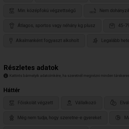
Min. középfokú végzettségű
Nem dohányzi
Átlagos, sportos vagy néhány kg plusz
45-7
Alkalmanként fogyaszt alkoholt
Legalább hete
Részletes adatok
Kattints bármelyik adatcímkére, ha szeretnél megnézni minden társkeresőt,
Háttér
Főiskolát végzett
Vállalkozó
Elvál
Még nem tudja, hogy szeretne-e gyereket
Ma