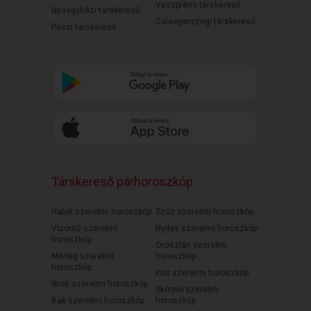
Veszprémi társkereső
Nyíregyházi társkereső
Zalaegerszegi társkereső
Pécsi társkereső
Társkereső párhoroszkóp
Halak szerelmi horoszkóp
Szűz szerelmi horoszkóp
Vízöntő szerelmi
Nyilas szerelmi horoszkóp
horoszkóp
Oroszlán szerelmi
Mérleg szerelmi
horoszkóp
horoszkóp
Kos szerelmi horoszkóp
Ikrek szerelmi horoszkóp
Skorpió szerelmi
Bak szerelmi horoszkóp
horoszkóp