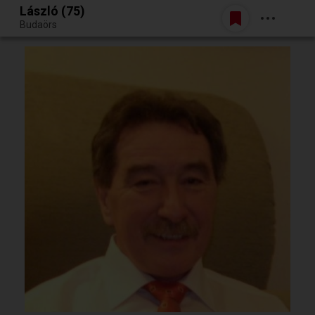
László (75)
Belépés
Budaörs
Egy jó randiból bármi lehet.