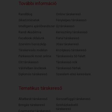
További információ
Randiblog
Online társkereső
Sikertörténetek
Fényképes társkereső
Intelligens ajánlórendszer
Új társkereső
Randi Akadémia
Keresztény társkereső
Facebook oldalunk
Fiatal társkereső
Szerelmi horoszkóp
30as társkereső
Társkeresés mobilon
Középkorú társkereső
Párkeresők most online
Társkeresés 50 felett
Elit társkereső
Társkereső nők
Válófélben lévőknek
Társkereső férfiak
Diplomás társkereső
Szerelem első keresésre
Tematikus társkereső
Állatbarát társkereső
Sorozatfüggő társkereső
Bringás társkereső
Színházkedvelő
társkereső
Ezermester társkereső