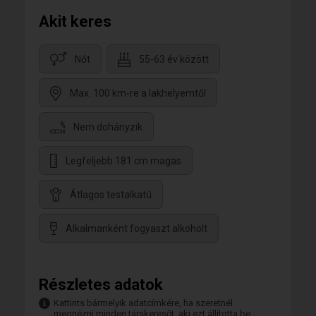
Akit keres
Nőt
55-63 év között
Max. 100 km-re a lakhelyemtől
Nem dohányzik
Legfeljebb 181 cm magas
Átlagos testalkatú
Alkalmanként fogyaszt alkoholt
Részletes adatok
Kattints bármelyik adatcímkére, ha szeretnél
megnézni minden társkeresőt, aki ezt állította be.