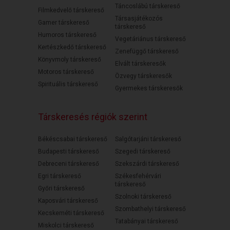
Táncoslábú társkereső
Filmkedvelő társkereső
Társasjátékozós
Gamer társkereső
társkereső
Humoros társkereső
Vegetáriánus társkereső
Kertészkedő társkereső
Zenefüggő társkereső
Könyvmoly társkereső
Elvált társkeresők
Motoros társkereső
Özvegy társkeresők
Spirituális társkereső
Gyermekes társkeresők
Társkeresés régiók szerint
Békéscsabai társkereső
Salgótarjáni társkereső
Budapesti társkereső
Szegedi társkereső
Debreceni társkereső
Szekszárdi társkereső
Egri társkereső
Székesfehérvári
társkereső
Győri társkereső
Szolnoki társkereső
Kaposvári társkereső
Szombathelyi társkereső
Kecskeméti társkereső
Tatabányai társkereső
Miskolci társkereső