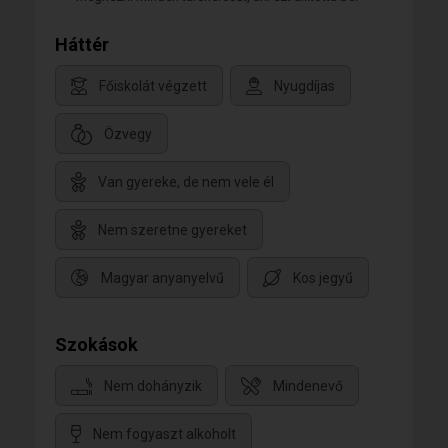
Háttér
Főiskolát végzett
Nyugdíjas
Özvegy
Van gyereke, de nem vele él
Nem szeretne gyereket
Magyar anyanyelvű
Kos jegyű
Szokások
Nem dohányzik
Mindenevő
Nem fogyaszt alkoholt