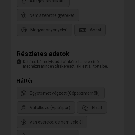
Átlagos testalkatú
Nem szeretne gyereket
Magyar anyanyelvű
Angol
Részletes adatok
Kattints bármelyik adatcímkére, ha szeretnél
megnézni minden társkeresőt, aki ezt állította be.
Háttér
Egyetemet végzett (Gépészmérnök)
Vállalkozó (Építőipar)
Elvált
Van gyereke, de nem vele él