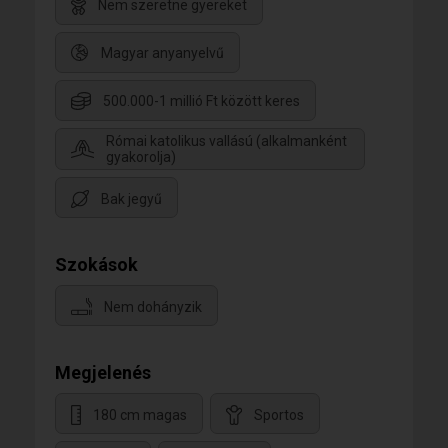
Nem szeretne gyereket
Magyar anyanyelvű
500.000-1 millió Ft között keres
Római katolikus vallású (alkalmanként
gyakorolja)
Bak jegyű
Szokások
Nem dohányzik
Megjelenés
180 cm magas
Sportos