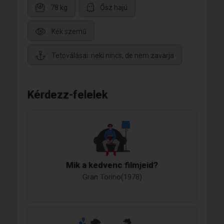
78 kg
Ősz hajú
Kék szemű
Tetoválásai: neki nincs, de nem zavarja
Kérdezz-felelek
Mik a kedvenc filmjeid?
Gran Torino(1978)