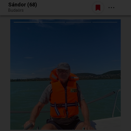
Sándor (68)
Belépés
Budaörs
Egy jó randiból bármi lehet.