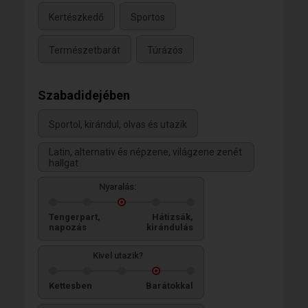
Kertészkedő
Sportos
Természetbarát
Túrázós
Szabadidejében
Sportol, kirándul, olvas és utazik
Latin, alternativ és népzene, világzene zenét
hallgat
Nyaralás:
Tengerpart,
Hátizsák,
napozás
kirándulás
Kivel utazik?
Kettesben
Barátokkal