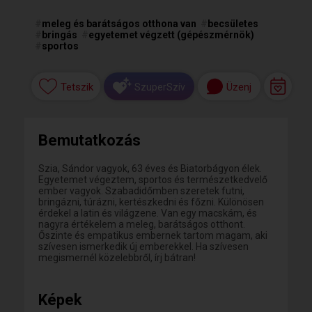
#
meleg és barátságos otthona van
#
becsületes
#
bringás
#
egyetemet végzett (gépészmérnök)
#
sportos
Tetszik
Üzenj
SzuperSzív
Bemutatkozás
Szia, Sándor vagyok, 63 éves és Biatorbágyon élek.
Egyetemet végeztem, sportos és természetkedvelő
ember vagyok. Szabadidőmben szeretek futni,
bringázni, túrázni, kertészkedni és főzni. Különösen
érdekel a latin és világzene. Van egy macskám, és
nagyra értékelem a meleg, barátságos otthont.
Őszinte és empatikus embernek tartom magam, aki
szívesen ismerkedik új emberekkel. Ha szívesen
megismernél közelebbről, írj bátran!
Képek