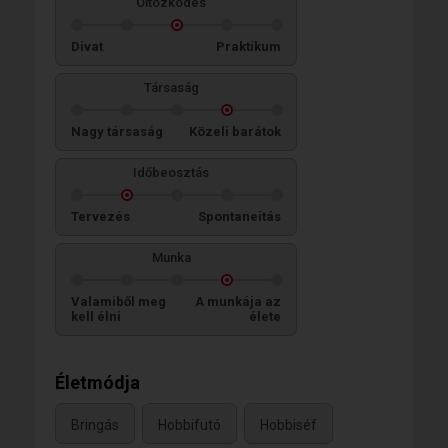
Öltözködés
Divat
Praktikum
Társaság
Nagy társaság
Közeli barátok
Időbeosztás
Tervezés
Spontaneitás
Munka
Valamiből meg
A munkája az
kell élni
élete
Életmódja
Bringás
Hobbifutó
Hobbiséf