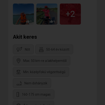
+2
9
6
Akit keres
Nőt
50-64 év között
Max. 50 km-re a lakhelyemtől
Min. középfokú végzettségű
Nem dohányzik
160-175 cm magas