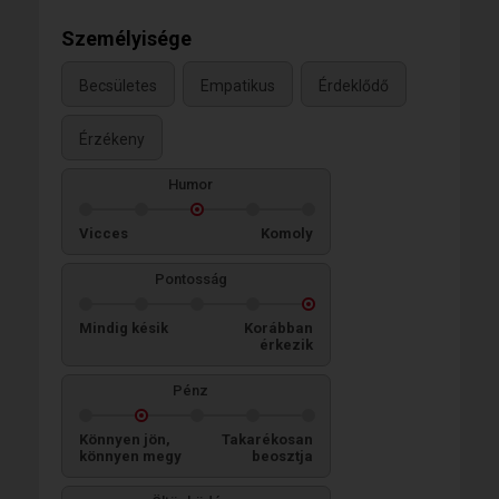
Személyisége
Becsületes
Empatikus
Érdeklődő
Érzékeny
Humor
Vicces
Komoly
Pontosság
Mindig késik
Korábban
érkezik
Pénz
Könnyen jön,
Takarékosan
könnyen megy
beosztja