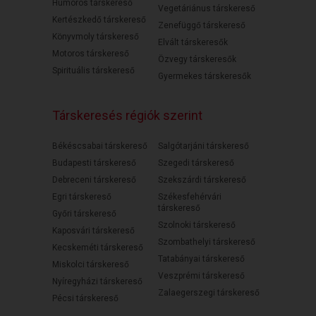
Humoros társkereső
Vegetáriánus társkereső
Kertészkedő társkereső
Zenefüggő társkereső
Könyvmoly társkereső
Elvált társkeresők
Motoros társkereső
Özvegy társkeresők
Spirituális társkereső
Gyermekes társkeresők
Társkeresés régiók szerint
Békéscsabai társkereső
Salgótarjáni társkereső
Budapesti társkereső
Szegedi társkereső
Debreceni társkereső
Szekszárdi társkereső
Egri társkereső
Székesfehérvári
társkereső
Győri társkereső
Szolnoki társkereső
Kaposvári társkereső
Szombathelyi társkereső
Kecskeméti társkereső
Tatabányai társkereső
Miskolci társkereső
Veszprémi társkereső
Nyíregyházi társkereső
Zalaegerszegi társkereső
Pécsi társkereső