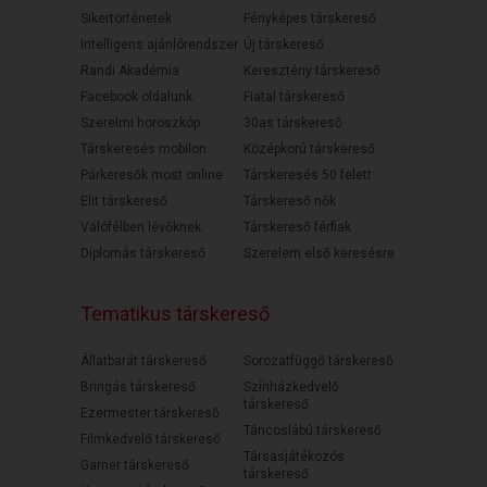
Sikertörténetek
Fényképes társkereső
Intelligens ajánlórendszer
Új társkereső
Randi Akadémia
Keresztény társkereső
Facebook oldalunk
Fiatal társkereső
Szerelmi horoszkóp
30as társkereső
Társkeresés mobilon
Középkorú társkereső
Párkeresők most online
Társkeresés 50 felett
Elit társkereső
Társkereső nők
Válófélben lévőknek
Társkereső férfiak
Diplomás társkereső
Szerelem első keresésre
Tematikus társkereső
Állatbarát társkereső
Sorozatfüggő társkereső
Bringás társkereső
Színházkedvelő
társkereső
Ezermester társkereső
Táncoslábú társkereső
Filmkedvelő társkereső
Társasjátékozós
Gamer társkereső
társkereső