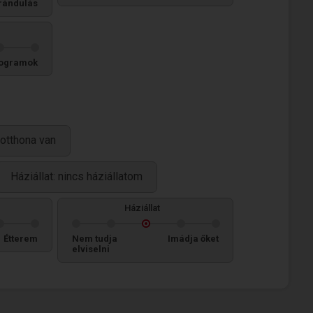
rándulás
ogramok
otthona van
Háziállat: nincs háziállatom
Háziállat
Étterem
Nem tudja
Imádja őket
elviselni