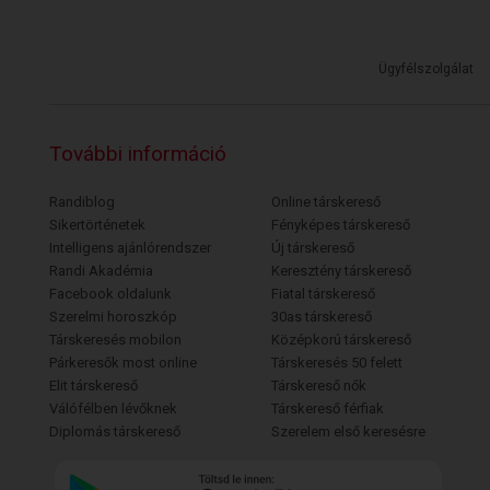
Ügyfélszolgálat
További információ
Randiblog
Online társkereső
Sikertörténetek
Fényképes társkereső
Intelligens ajánlórendszer
Új társkereső
Randi Akadémia
Keresztény társkereső
Facebook oldalunk
Fiatal társkereső
Szerelmi horoszkóp
30as társkereső
Társkeresés mobilon
Középkorú társkereső
Párkeresők most online
Társkeresés 50 felett
Elit társkereső
Társkereső nők
Válófélben lévőknek
Társkereső férfiak
Diplomás társkereső
Szerelem első keresésre