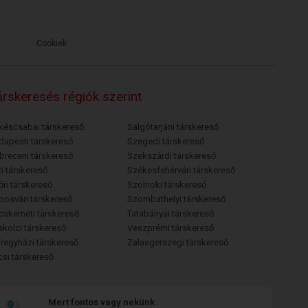
Cookiek
rskeresés régiók szerint
késcsabai társkereső
Salgótarjáni társkereső
dapesti társkereső
Szegedi társkereső
breceni társkereső
Szekszárdi társkereső
i társkereső
Székesfehérvári társkereső
őri társkereső
Szolnoki társkereső
posvári társkereső
Szombathelyi társkereső
cskeméti társkereső
Tatabányai társkereső
skolci társkereső
Veszprémi társkereső
íregyházi társkereső
Zalaegerszegi társkereső
csi társkereső
Mert fontos vagy nekünk