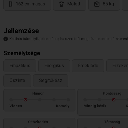
162 cm magas
Molett
85 kg
Jellemzése
Kattints bármelyik jellemzésre, ha szeretnél megnézni minden társkeresőt,
Személyisége
Empatikus
Energikus
Érdeklődő
Érzéke
Őszinte
Segítőkész
Humor
Pontosság
Vicces
Komoly
Mindig késik
K
Öltözködés
Társaság