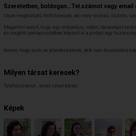
Szeretetben, boldogan...Tel.számot vagy email
Olyan megbízható férfit keresek, aki mély-érzésű, őszinte, sze
Magamról annyit, hogy egy empatikus, vidám, társaságot kedve
és meghitt párkapcsolatban képzeli el a jövőjét egy tisztessé
Kérem, hogy azok ne jelentkezzenek, akik nem hosszútávú ka
Milyen társat keresek?
Telefonszámot , email címet kérek!
Képek