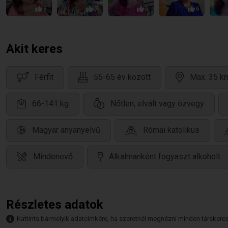
9
7
6
6
Akit keres
Férfit
55-65 év között
Max. 35 km
66-141 kg
Nőtlen, elvált vagy özvegy
Magyar anyanyelvű
Római katolikus
Mindenevő
Alkalmanként fogyaszt alkoholt
Részletes adatok
Kattints bármelyik adatcímkére, ha szeretnél megnézni minden társkeresőt,