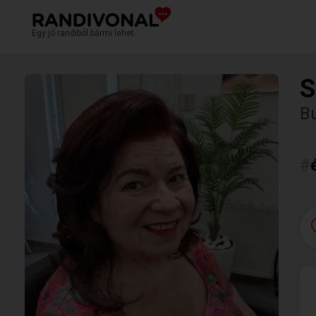
Egy jó randiból bármi lehet.
S
B
#