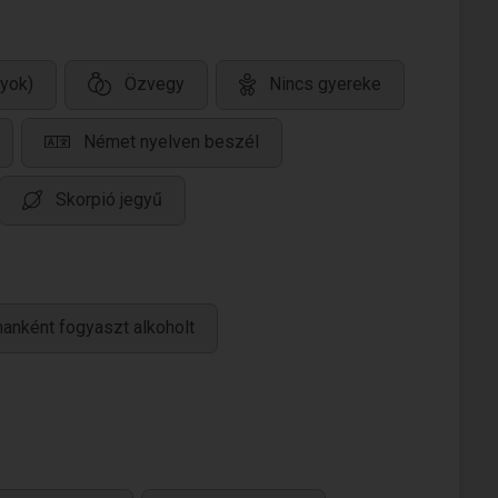
gyok)
Özvegy
Nincs gyereke
Német nyelven beszél
Skorpió jegyű
anként fogyaszt alkoholt