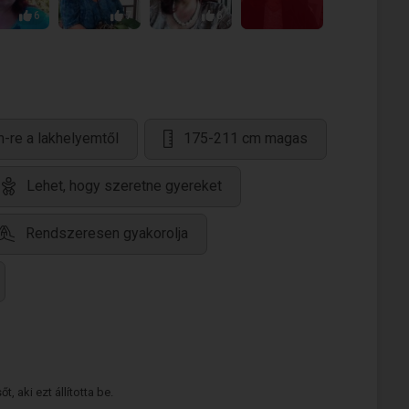
6
7
6
-re a lakhelyemtől
175-211 cm magas
Lehet, hogy szeretne gyereket
Rendszeresen gyakorolja
 aki ezt állította be.