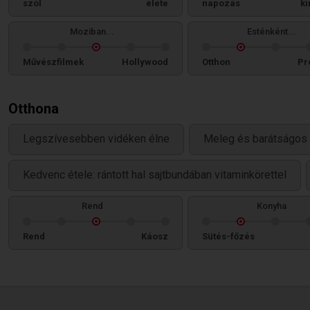
szól
élete
napozás
ki
Moziban...
Esténként...
Művészfilmek
Hollywood
Otthon
Pr
Otthona
Legszívesebben vidéken élne
Meleg és barátságos 
Kedvenc étele: rántott hal sajtbundában vitaminkörettel
Rend
Konyha
Rend
Káosz
Sütés-főzés