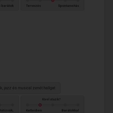
i barátok
Tervezés
Spontaneitás
k, jazz és musical zenét hallgat
Kivel utazik?
Hátizsák,
Kettesben
Barátokkal