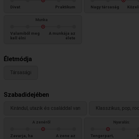
Divat
Praktikum
Nagy társaság
Közel
Munka
Valamiből meg
A munkája az
kell élni
élete
Életmódja
Társasági
Szabadidejében
Kirándul, utazik és családdal van
Klasszikus, pop, roc
A zenéről
Nyaralás:
Zavarja, ha
A zene az
Tengerpart,