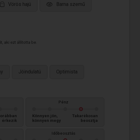
Vörös hajú
Barna szemű
 aki ezt állította be.
ny
Jóindulatú
Optimista
Pénz
orábban
Könnyen jön,
Takarékosan
érkezik
könnyen megy
beosztja
Időbeosztás