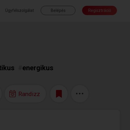
Ügyfélszolgálat
Belépés
Regisztráció
ikus
#
energikus
Randizz