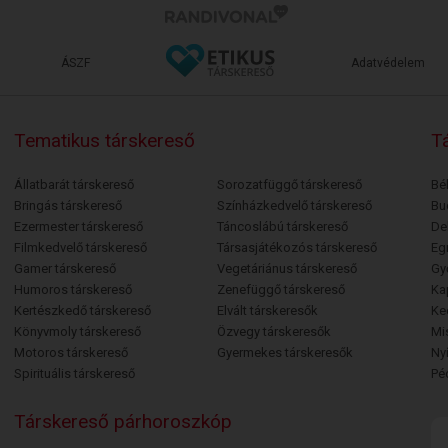
ÁSZF
Adatvédelem
Tematikus társkereső
Tá
Állatbarát társkereső
Sorozatfüggő társkereső
Bé
Bringás társkereső
Színházkedvelő társkereső
Bu
Ezermester társkereső
Táncoslábú társkereső
De
Filmkedvelő társkereső
Társasjátékozós társkereső
Egr
Gamer társkereső
Vegetáriánus társkereső
Gy
Humoros társkereső
Zenefüggő társkereső
Ka
Kertészkedő társkereső
Elvált társkeresők
Ke
Könyvmoly társkereső
Özvegy társkeresők
Mi
Motoros társkereső
Gyermekes társkeresők
Ny
Spirituális társkereső
Pé
Társkereső párhoroszkóp