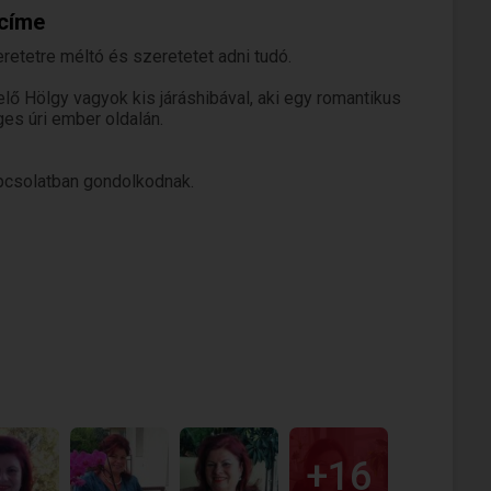
 címe
retetre méltó és szeretetet adni tudó.
lő Hölgy vagyok kis járáshibával, aki egy romantikus
ges úri ember oldalán.
pcsolatban gondolkodnak.
+16