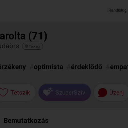
Randiblog
arolta (71)
udaörs
Térkép
érzékeny
#
optimista
#
érdeklődő
#
empat
Tetszik
SzuperSzív
Üzenj
Bemutatkozás