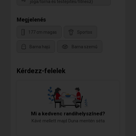
jóga/torna és testépítés/fitnesz)
Megjelenés
177 cm magas
Sportos
Barna hajú
Barna szemű
Kérdezz-felelek
Mi a kedvenc randihelyszíned?
Kávé mellett majd Duna mentén séta