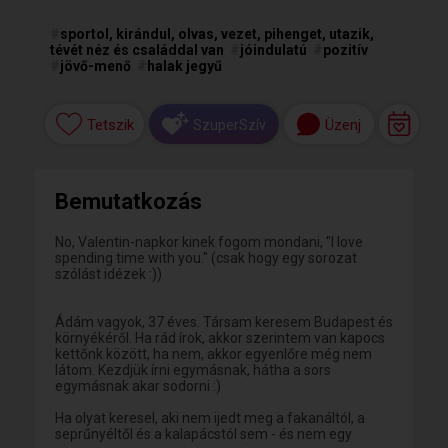
#
sportol, kirándul, olvas, vezet, pihenget, utazik,
tévét néz és családdal van
#
jóindulatú
#
pozitív
#
jövő-menő
#
halak jegyű
Tetszik
Üzenj
SzuperSzív
Bemutatkozás
No, Valentin-napkor kinek fogom mondani, "I love
spending time with you." (csak hogy egy sorozat
szólást idézek :))
Ádám vagyok, 37 éves. Társam keresem Budapest és
környékéről. Ha rád írok, akkor szerintem van kapocs
kettőnk között, ha nem, akkor egyenlőre még nem
látom. Kezdjük írni egymásnak, hátha a sors
egymásnak akar sodorni :)
Ha olyat keresel, aki nem ijedt meg a fakanáltól, a
seprűnyéltől és a kalapácstól sem - és nem egy