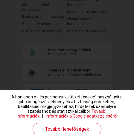
Mérleg szerelmi
horoszkóp
horoszkóp
Kos szerelmi horoszkóp
Ikrek szerelmi horoszkóp
Skorpió szerelmi
Bak szerelmi horoszkóp
horoszkóp
Bika szerelmi horoszkóp
Rák szerelmi horoszkóp
Mert fontos vagy nekünk
mehnyakrak.info
Segítség, ha bajban vagy
randivonal.hu/a-nok-vedelmeben
A honlapon mi és partnereink sütiket (cookie) használunk a
jobb böngészési élmény és a biztonság érdekében,
beállításaid megjegyzéséhez, hirdetések személyre
szabásához és statisztikai célból.
További
információk
|
Információk a Google adatkezeléséről
www.randivonal.hu © Copyright 1999-2026 Dating Central Europe Zrt.
További lehetőségek