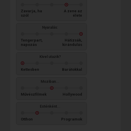
Zavarja, ha
A zene az
szól
élete
Nyaralás:
Tengerpart,
Hátizsák,
napozás
kirándulás
Kivel utazik?
Kettesben
Barátokkal
Moziban...
Művészfilmek
Hollywood
Esténként...
Otthon
Programok