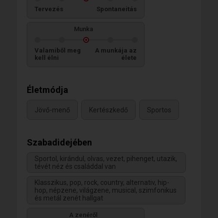
Tervezés
Spontaneitás
Munka
Valamiből meg
A munkája az
kell élni
élete
Életmódja
Jövő-menő
Kertészkedő
Sportos
Szabadidejében
Sportol, kirándul, olvas, vezet, pihenget, utazik,
tévét néz és családdal van
Klasszikus, pop, rock, country, alternativ, hip-
hop, népzene, világzene, musical, szimfonikus
és metál zenét hallgat
A zenéről