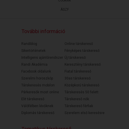
Cookiek
ÁSZF
További információ
Randiblog
Online társkereső
Sikertörténetek
Fényképes társkereső
Intelligens ajánlórendszer
Új társkereső
Randi Akadémia
Keresztény társkereső
Facebook oldalunk
Fiatal társkereső
Szerelmi horoszkóp
30as társkereső
Társkeresés mobilon
Középkorú társkereső
Párkeresők most online
Társkeresés 50 felett
Elit társkereső
Társkereső nők
Válófélben lévőknek
Társkereső férfiak
Diplomás társkereső
Szerelem első keresésre
Tematikus társkereső