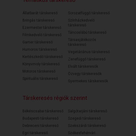
Állatbarát társkereső
Sorozatfüggő társkereső
Bringás társkereső
Színházkedvelő
társkereső
Ezermester társkereső
Táncoslábú társkereső
Filmkedvelő társkereső
Társasjátékozós
Gamer társkereső
társkereső
Humoros társkereső
Vegetáriánus társkereső
Kertészkedő társkereső
Zenefüggő társkereső
Könyvmoly társkereső
Elvált társkeresők
Motoros társkereső
Özvegy társkeresők
Spirituális társkereső
Gyermekes társkeresők
Társkeresés régiók szerint
Békéscsabai társkereső
Salgótarjáni társkereső
Budapesti társkereső
Szegedi társkereső
Debreceni társkereső
Szekszárdi társkereső
Egri társkereső
Székesfehérvári