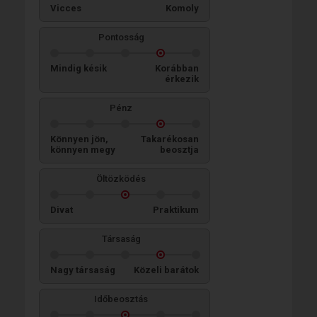
Vicces
Komoly
Pontosság
Mindig késik
Korábban
érkezik
Pénz
Könnyen jön,
Takarékosan
könnyen megy
beosztja
Öltözködés
Divat
Praktikum
Társaság
Nagy társaság
Közeli barátok
Időbeosztás