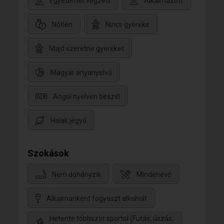
Egyetemet végzett
Alkalmazott
Nőtlen
Nincs gyereke
Majd szeretne gyereket
Magyar anyanyelvű
Angol nyelven beszél
Halak jegyű
Szokások
Nem dohányzik
Mindenevő
Alkalmanként fogyaszt alkoholt
Hetente többször sportol (Futás, úszás,