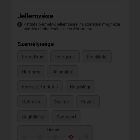
Jellemzése
Kattints bármelyik jellemzésre, ha szeretnél megnézni
minden társkeresőt, aki ezt állította be.
Személyisége
Empatikus
Energikus
Érdeklődő
Humoros
Jóindulatú
Környezettudatos
Nagyvilági
Optimista
Őszinte
Pozitív
Segítőkész
Szétszórt
Humor