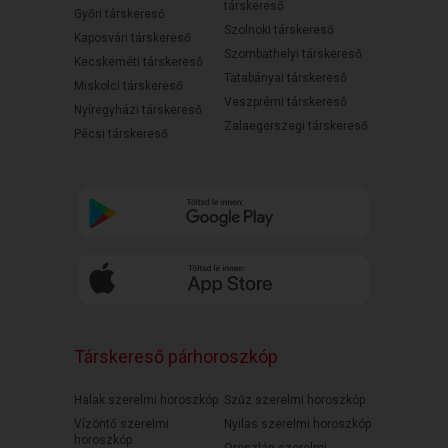
társkereső
Győri társkereső
Szolnoki társkereső
Kaposvári társkereső
Szombathelyi társkereső
Kecskeméti társkereső
Tatabányai társkereső
Miskolci társkereső
Veszprémi társkereső
Nyíregyházi társkereső
Zalaegerszegi társkereső
Pécsi társkereső
Társkereső párhoroszkóp
Halak szerelmi horoszkóp
Szűz szerelmi horoszkóp
Vízöntő szerelmi
Nyilas szerelmi horoszkóp
horoszkóp
Oroszlán szerelmi