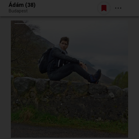
Ádám (38)
Belépés
Budapest
Egy jó randiból bármi lehet.