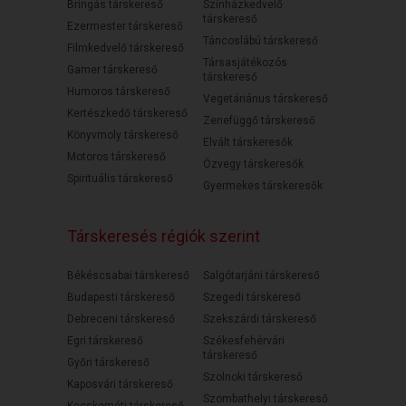
Bringás társkereső
Színházkedvelő
társkereső
Ezermester társkereső
Táncoslábú társkereső
Filmkedvelő társkereső
Társasjátékozós
Gamer társkereső
társkereső
Humoros társkereső
Vegetáriánus társkereső
Kertészkedő társkereső
Zenefüggő társkereső
Könyvmoly társkereső
Elvált társkeresők
Motoros társkereső
Özvegy társkeresők
Spirituális társkereső
Gyermekes társkeresők
Társkeresés régiók szerint
Békéscsabai társkereső
Salgótarjáni társkereső
Budapesti társkereső
Szegedi társkereső
Debreceni társkereső
Szekszárdi társkereső
Egri társkereső
Székesfehérvári
társkereső
Győri társkereső
Szolnoki társkereső
Kaposvári társkereső
Szombathelyi társkereső