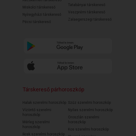
Kecskeméti társkereső
Tatabányai társkereső
Miskolci társkereső
Veszprémi társkereső
Nyíregyházi társkereső
Zalaegerszegi társkereső
Pécsi társkereső
Társkereső párhoroszkóp
Halak szerelmi horoszkóp
Szűz szerelmi horoszkóp
Vízöntő szerelmi
Nyilas szerelmi horoszkóp
horoszkóp
Oroszlán szerelmi
Mérleg szerelmi
horoszkóp
horoszkóp
Kos szerelmi horoszkóp
Ikrek szerelmi horoszkóp