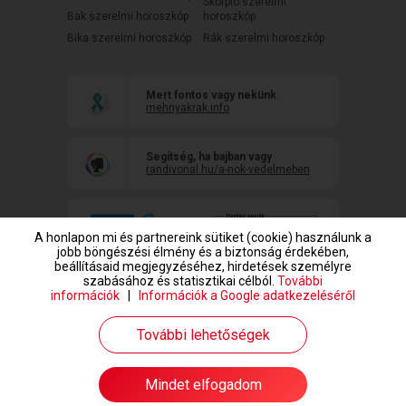
Skorpió szerelmi
Bak szerelmi horoszkóp
horoszkóp
Bika szerelmi horoszkóp
Rák szerelmi horoszkóp
Mert fontos vagy nekünk
mehnyakrak.info
Segítség, ha bajban vagy
randivonal.hu/a-nok-vedelmeben
A honlapon mi és partnereink sütiket (cookie) használunk a
jobb böngészési élmény és a biztonság érdekében,
beállításaid megjegyzéséhez, hirdetések személyre
szabásához és statisztikai célból.
További
információk
|
Információk a Google adatkezeléséről
www.randivonal.hu © Copyright 1999-2026 Dating Central Europe Zrt.
További lehetőségek
Mindet elfogadom