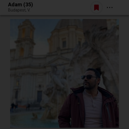
Adam (35)
Belépés
Budapest, V.
Egy jó randiból bármi lehet.