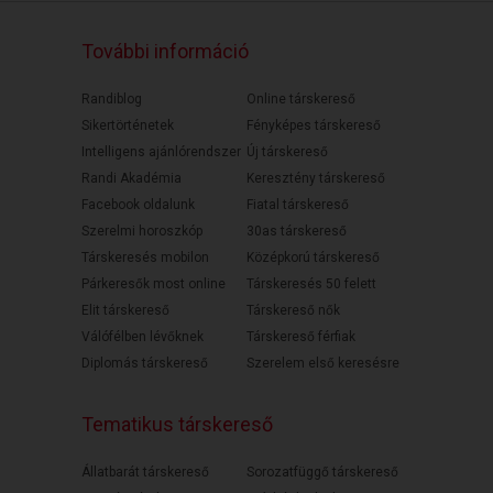
További információ
Randiblog
Online társkereső
Sikertörténetek
Fényképes társkereső
Intelligens ajánlórendszer
Új társkereső
Randi Akadémia
Keresztény társkereső
Facebook oldalunk
Fiatal társkereső
Szerelmi horoszkóp
30as társkereső
Társkeresés mobilon
Középkorú társkereső
Párkeresők most online
Társkeresés 50 felett
Elit társkereső
Társkereső nők
Válófélben lévőknek
Társkereső férfiak
Diplomás társkereső
Szerelem első keresésre
Tematikus társkereső
Állatbarát társkereső
Sorozatfüggő társkereső