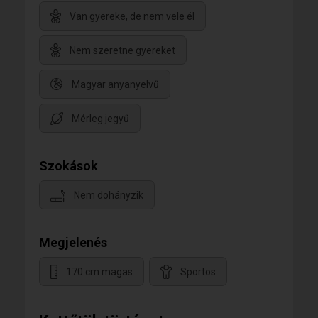
Van gyereke, de nem vele él
Nem szeretne gyereket
Magyar anyanyelvű
Mérleg jegyű
Szokások
Nem dohányzik
Megjelenés
170 cm magas
Sportos