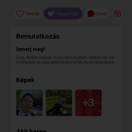
Tetszik
Üzenj
SzuperSzív
Bemutatkozás
Ismerj meg!
Szia, Ádám vagyok, most nem tudtam többet írni. Ha
érdekellek, írj vagy jelölj kedvencnek és ismerkedjünk.
Képek
+3
1
1
Akit keres