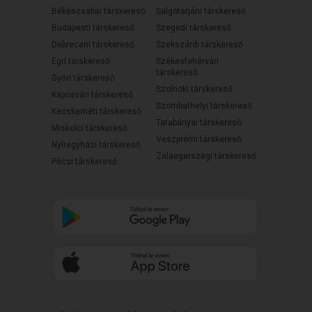
Békéscsabai társkereső
Salgótarjáni társkereső
Budapesti társkereső
Szegedi társkereső
Debreceni társkereső
Szekszárdi társkereső
Egri társkereső
Székesfehérvári
társkereső
Győri társkereső
Szolnoki társkereső
Kaposvári társkereső
Szombathelyi társkereső
Kecskeméti társkereső
Tatabányai társkereső
Miskolci társkereső
Veszprémi társkereső
Nyíregyházi társkereső
Zalaegerszegi társkereső
Pécsi társkereső