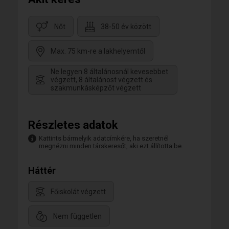
Nőt
38-50 év között
Max. 75 km-re a lakhelyemtől
Ne legyen 8 általánosnál kevesebbet
végzett, 8 általánost végzett és
szakmunkásképzőt végzett
Részletes adatok
Kattints bármelyik adatcímkére, ha szeretnél
megnézni minden társkeresőt, aki ezt állította be.
Háttér
Főiskolát végzett
Nem független