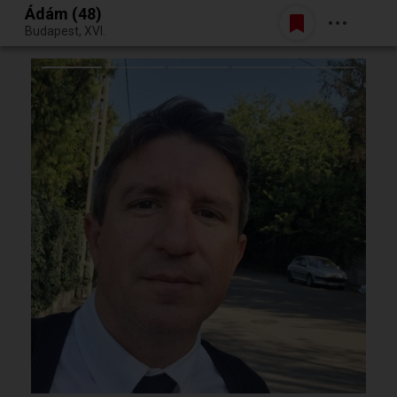
Ádám (48)
Belépés
Budapest, XVI.
Egy jó randiból bármi lehet.