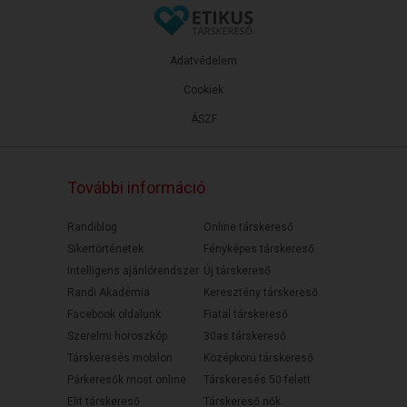
Adatvédelem
Cookiek
ÁSZF
További információ
Randiblog
Online társkereső
Sikertörténetek
Fényképes társkereső
Intelligens ajánlórendszer
Új társkereső
Randi Akadémia
Keresztény társkereső
Facebook oldalunk
Fiatal társkereső
Szerelmi horoszkóp
30as társkereső
Társkeresés mobilon
Középkorú társkereső
Párkeresők most online
Társkeresés 50 felett
Elit társkereső
Társkereső nők