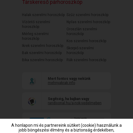
Társkereső párhoroszkóp
Halak szerelmi horoszkóp
Szűz szerelmi horoszkóp
Vízöntő szerelmi
Nyilas szerelmi horoszkóp
horoszkóp
Oroszlán szerelmi
Mérleg szerelmi
horoszkóp
horoszkóp
Kos szerelmi horoszkóp
Ikrek szerelmi horoszkóp
Skorpió szerelmi
Bak szerelmi horoszkóp
horoszkóp
Bika szerelmi horoszkóp
Rák szerelmi horoszkóp
Mert fontos vagy nekünk
mehnyakrak.info
Segítség, ha bajban vagy
randivonal.hu/a-nok-vedelmeben
A honlapon mi és partnereink sütiket (cookie) használunk a
jobb böngészési élmény és a biztonság érdekében,