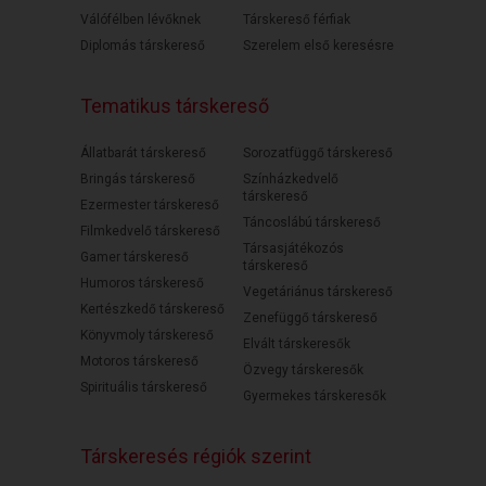
Válófélben lévőknek
Társkereső férfiak
Diplomás társkereső
Szerelem első keresésre
Tematikus társkereső
Állatbarát társkereső
Sorozatfüggő társkereső
Bringás társkereső
Színházkedvelő
társkereső
Ezermester társkereső
Táncoslábú társkereső
Filmkedvelő társkereső
Társasjátékozós
Gamer társkereső
társkereső
Humoros társkereső
Vegetáriánus társkereső
Kertészkedő társkereső
Zenefüggő társkereső
Könyvmoly társkereső
Elvált társkeresők
Motoros társkereső
Özvegy társkeresők
Spirituális társkereső
Gyermekes társkeresők
Társkeresés régiók szerint