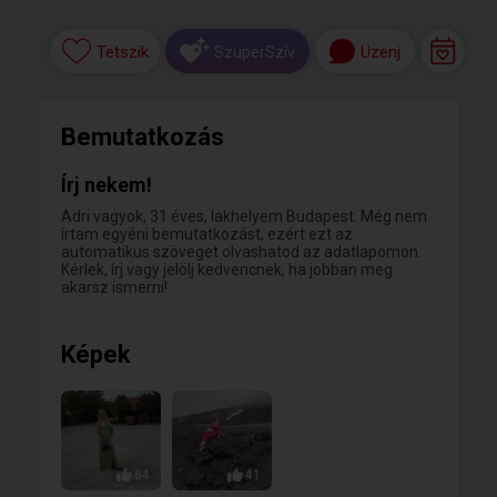
Tetszik
Üzenj
SzuperSzív
Bemutatkozás
Írj nekem!
Adri vagyok, 31 éves, lakhelyem Budapest. Még nem
írtam egyéni bemutatkozást, ezért ezt az
automatikus szöveget olvashatod az adatlapomon.
Kérlek, írj vagy jelölj kedvencnek, ha jobban meg
akarsz ismerni!
Képek
84
41