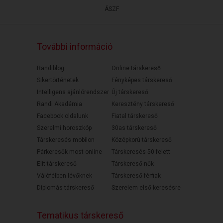
ÁSZF
További információ
Randiblog
Online társkereső
Sikertörténetek
Fényképes társkereső
Intelligens ajánlórendszer
Új társkereső
Randi Akadémia
Keresztény társkereső
Facebook oldalunk
Fiatal társkereső
Szerelmi horoszkóp
30as társkereső
Társkeresés mobilon
Középkorú társkereső
Párkeresők most online
Társkeresés 50 felett
Elit társkereső
Társkereső nők
Válófélben lévőknek
Társkereső férfiak
Diplomás társkereső
Szerelem első keresésre
Tematikus társkereső