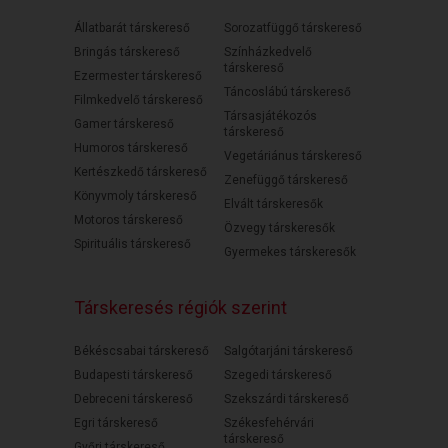
Állatbarát társkereső
Sorozatfüggő társkereső
Bringás társkereső
Színházkedvelő
társkereső
Ezermester társkereső
Táncoslábú társkereső
Filmkedvelő társkereső
Társasjátékozós
Gamer társkereső
társkereső
Humoros társkereső
Vegetáriánus társkereső
Kertészkedő társkereső
Zenefüggő társkereső
Könyvmoly társkereső
Elvált társkeresők
Motoros társkereső
Özvegy társkeresők
Spirituális társkereső
Gyermekes társkeresők
Társkeresés régiók szerint
Békéscsabai társkereső
Salgótarjáni társkereső
Budapesti társkereső
Szegedi társkereső
Debreceni társkereső
Szekszárdi társkereső
Egri társkereső
Székesfehérvári
társkereső
Győri társkereső