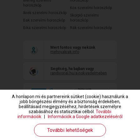
Mérleg szerelmi
horoszkóp
horoszkóp
Kos szerelmi horoszkóp
Ikrek szerelmi horoszkóp
Skorpió szerelmi
Bak szerelmi horoszkóp
horoszkóp
Bika szerelmi horoszkóp
Rák szerelmi horoszkóp
Mert fontos vagy nekünk
mehnyakrak.info
Segítség, ha bajban vagy
randivonal.hu/a-nok-vedelmeben
A honlapon mi és partnereink sütiket (cookie) használunk a
jobb böngészési élmény és a biztonság érdekében,
beállításaid megjegyzéséhez, hirdetések személyre
szabásához és statisztikai célból.
További
információk
|
Információk a Google adatkezeléséről
www.randivonal.hu © Copyright 1999-2026 Dating Central Europe Zrt.
További lehetőségek