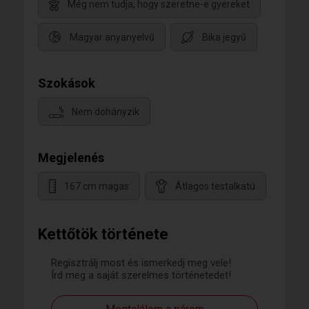
Még nem tudja, hogy szeretne-e gyereket
Magyar anyanyelvű
Bika jegyű
Szokások
Nem dohányzik
Megjelenés
167 cm magas
Átlagos testalkatú
Kettőtök története
Regisztrálj most és ismerkedj meg vele!
Írd meg a saját szerelmes történetedet!