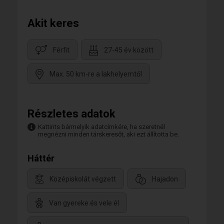
Akit keres
Férfit
27-45 év között
Max. 50 km-re a lakhelyemtől
Részletes adatok
Kattints bármelyik adatcímkére, ha szeretnél
megnézni minden társkeresőt, aki ezt állította be.
Háttér
Középiskolát végzett
Hajadon
Van gyereke és vele él