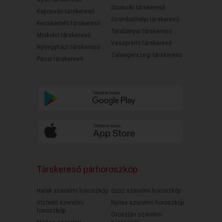
Szolnoki társkereső
Kaposvári társkereső
Szombathelyi társkereső
Kecskeméti társkereső
Tatabányai társkereső
Miskolci társkereső
Veszprémi társkereső
Nyíregyházi társkereső
Zalaegerszegi társkereső
Pécsi társkereső
Társkereső párhoroszkóp
Halak szerelmi horoszkóp
Szűz szerelmi horoszkóp
Vízöntő szerelmi
Nyilas szerelmi horoszkóp
horoszkóp
Oroszlán szerelmi