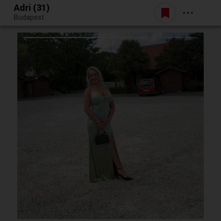
Adri (31)
Belépés
Budapest
Egy jó randiból bármi lehet.