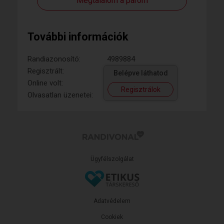
Megtalálom a párom
További információk
Randiazonosító:
4989884
Regisztrált:
Belépve láthatod
Online volt:
Regisztrálok
Olvasatlan üzenetei:
Ügyfélszolgálat
Adatvédelem
Cookiek