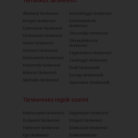
Tematikus társkereső
Állatbarát társkereső
Sorozatfüggő társkereső
Bringás társkereső
Színházkedvelő
társkereső
Ezermester társkereső
Táncoslábú társkereső
Filmkedvelő társkereső
Társasjátékozós
Gamer társkereső
társkereső
Humoros társkereső
Vegetáriánus társkereső
Kertészkedő társkereső
Zenefüggő társkereső
Könyvmoly társkereső
Elvált társkeresők
Motoros társkereső
Özvegy társkeresők
Spirituális társkereső
Gyermekes társkeresők
Társkeresés régiók szerint
Békéscsabai társkereső
Salgótarjáni társkereső
Budapesti társkereső
Szegedi társkereső
Debreceni társkereső
Szekszárdi társkereső
Egri társkereső
Székesfehérvári