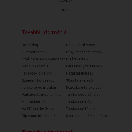
Cookiek
ÁSZF
További információ
Randiblog
Online társkereső
Sikertörténetek
Fényképes társkereső
Intelligens ajánlórendszer
Új társkereső
Randi Akadémia
Keresztény társkereső
Facebook oldalunk
Fiatal társkereső
Szerelmi horoszkóp
30as társkereső
Társkeresés mobilon
Középkorú társkereső
Párkeresők most online
Társkeresés 50 felett
Elit társkereső
Társkereső nők
Válófélben lévőknek
Társkereső férfiak
Diplomás társkereső
Szerelem első keresésre