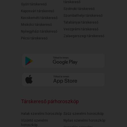
társkereső
Győri társkereső
Szolnoki társkereső
Kaposvári társkereső
Szombathelyi társkereső
Kecskeméti társkereső
Tatabányai társkereső
Miskolci társkereső
Veszprémi társkereső
Nyíregyházi társkereső
Zalaegerszegi társkereső
Pécsi társkereső
Társkereső párhoroszkóp
Halak szerelmi horoszkóp
Szűz szerelmi horoszkóp
Vízöntő szerelmi
Nyilas szerelmi horoszkóp
horoszkóp