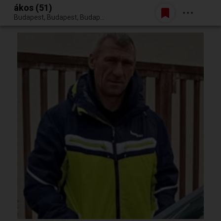
ákos (51)
Belépés
Budapest, Budapest, Budapest XVII. kerülete
Egy jó randiból bármi lehet.