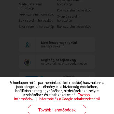
Oroszlán szerelmi
Mérleg szerelmi
horoszkóp
horoszkóp
Kos szerelmi horoszkóp
Ikrek szerelmi horoszkóp
Skorpió szerelmi
Bak szerelmi horoszkóp
horoszkóp
Bika szerelmi horoszkóp
Rák szerelmi horoszkóp
Mert fontos vagy nekünk
mehnyakrak.info
Segítség, ha bajban vagy
randivonal.hu/a-nok-vedelmeben
A honlapon mi és partnereink sütiket (cookie) használunk a
jobb böngészési élmény és a biztonság érdekében,
beállításaid megjegyzéséhez, hirdetések személyre
szabásához és statisztikai célból.
További
információk
|
Információk a Google adatkezeléséről
www.randivonal.hu © Copyright 1999-2026 Dating Central Europe Zrt.
További lehetőségek