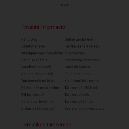
ÁSZF
További információ
Randiblog
Online társkereső
Sikertörténetek
Fényképes társkereső
Intelligens ajánlórendszer
Új társkereső
Randi Akadémia
Keresztény társkereső
Facebook oldalunk
Fiatal társkereső
Szerelmi horoszkóp
30as társkereső
Társkeresés mobilon
Középkorú társkereső
Párkeresők most online
Társkeresés 50 felett
Elit társkereső
Társkereső nők
Válófélben lévőknek
Társkereső férfiak
Diplomás társkereső
Szerelem első keresésre
Tematikus társkereső