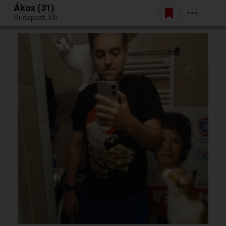
Ákos (31)
Belépés
Budapest, XIII.
Egy jó randiból bármi lehet.