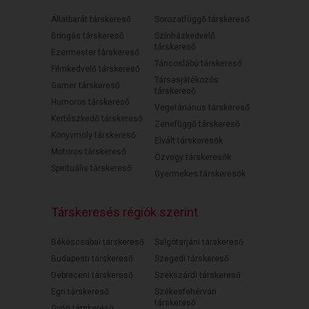
Állatbarát társkereső
Sorozatfüggő társkereső
Bringás társkereső
Színházkedvelő
társkereső
Ezermester társkereső
Táncoslábú társkereső
Filmkedvelő társkereső
Társasjátékozós
Gamer társkereső
társkereső
Humoros társkereső
Vegetáriánus társkereső
Kertészkedő társkereső
Zenefüggő társkereső
Könyvmoly társkereső
Elvált társkeresők
Motoros társkereső
Özvegy társkeresők
Spirituális társkereső
Gyermekes társkeresők
Társkeresés régiók szerint
Békéscsabai társkereső
Salgótarjáni társkereső
Budapesti társkereső
Szegedi társkereső
Debreceni társkereső
Szekszárdi társkereső
Egri társkereső
Székesfehérvári
társkereső
Győri társkereső