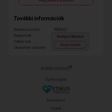
Megtalálom a párom
További információk
Randiazonosító:
4985607
Regisztrált:
Belépve láthatod
Online volt:
Regisztrálok
Olvasatlan üzenetei:
Ügyfélszolgálat
Adatvédelem
Cookiek