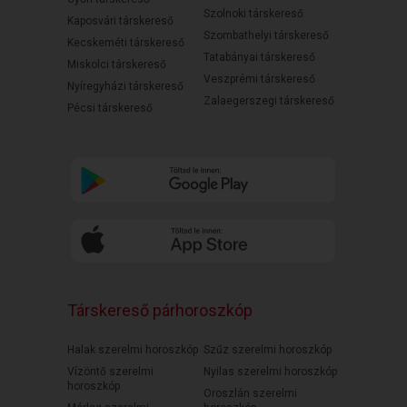
Szolnoki társkereső
Kaposvári társkereső
Szombathelyi társkereső
Kecskeméti társkereső
Tatabányai társkereső
Miskolci társkereső
Veszprémi társkereső
Nyíregyházi társkereső
Zalaegerszegi társkereső
Pécsi társkereső
Társkereső párhoroszkóp
Halak szerelmi horoszkóp
Szűz szerelmi horoszkóp
Vízöntő szerelmi
Nyilas szerelmi horoszkóp
horoszkóp
Oroszlán szerelmi