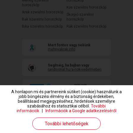
Mérleg szerelmi
horoszkóp
horoszkóp
Kos szerelmi horoszkóp
Ikrek szerelmi horoszkóp
Skorpió szerelmi
Bak szerelmi horoszkóp
horoszkóp
Bika szerelmi horoszkóp
Rák szerelmi horoszkóp
Mert fontos vagy nekünk
mehnyakrak.info
Segítség, ha bajban vagy
randivonal.hu/a-nok-vedelmeben
A honlapon mi és partnereink sütiket (cookie) használunk a
jobb böngészési élmény és a biztonság érdekében,
beállításaid megjegyzéséhez, hirdetések személyre
szabásához és statisztikai célból.
További
információk
|
Információk a Google adatkezeléséről
www.randivonal.hu © Copyright 1999-2026 Dating Central Europe Zrt.
További lehetőségek