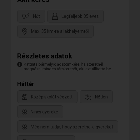
Nőt
Legfeljebb 35 éves
Max. 35 km-re a lakhelyemtől
Részletes adatok
Kattints bármelyik adatcímkére, ha szeretnél
megnézni minden társkeresőt, aki ezt állította be.
Háttér
Középiskolát végzett
Nőtlen
Nincs gyereke
Még nem tudja, hogy szeretne-e gyereket