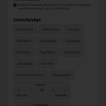
Kattints bármelyik jellemzésre, ha szeretnél megnézni
minden társkeresőt, aki ezt állította be.
Személyisége
Becsületes
Céltudatos
Divatos
Elhivatott
Empatikus
Energikus
Érzékeny
Figyelmes
Határozott
Jóindulatú
Komoly
Környezettudatos
Magabiztos
Humor
Vicces
Komoly
Pontosság