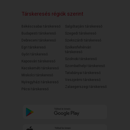
Társkeresés régiók szerint
Békéscsabai társkereső
Salgótarjáni társkereső
Budapesti társkereső
Szegedi társkereső
Debreceni társkereső
Szekszárdi társkereső
Egri társkereső
Székesfehérvári
társkereső
Győri társkereső
Szolnoki társkereső
Kaposvári társkereső
Szombathelyi társkereső
Kecskeméti társkereső
Tatabányai társkereső
Miskolci társkereső
Veszprémi társkereső
Nyíregyházi társkereső
Zalaegerszegi társkereső
Pécsi társkereső