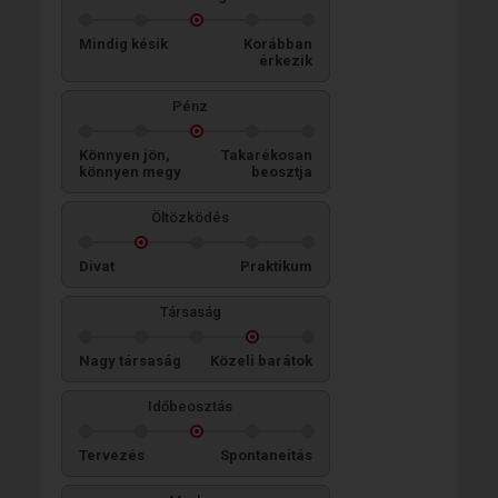
Mindig késik
Korábban
érkezik
Pénz
Könnyen jön,
Takarékosan
könnyen megy
beosztja
Öltözködés
Divat
Praktikum
Társaság
Nagy társaság
Közeli barátok
Időbeosztás
Tervezés
Spontaneitás