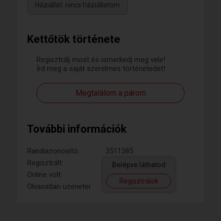
Háziállat: nincs háziállatom
Kettőtök története
Regisztrálj most és ismerkedj meg vele!
Írd meg a saját szerelmes történetedet!
Megtalálom a párom
További információk
Randiazonosító:
3511385
Regisztrált:
Belépve láthatod
Online volt:
Regisztrálok
Olvasatlan üzenetei: