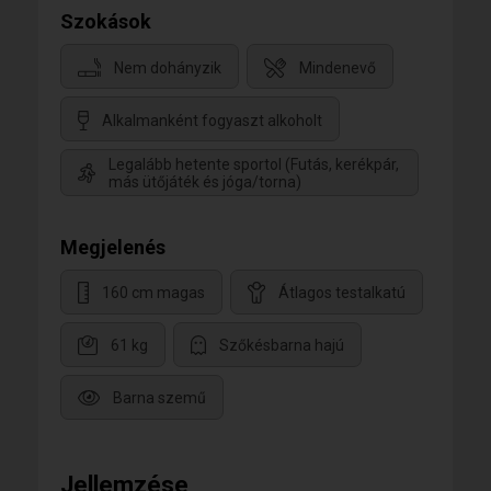
Szokások
Nem dohányzik
Mindenevő
Alkalmanként fogyaszt alkoholt
Legalább hetente sportol (Futás, kerékpár,
más ütőjáték és jóga/torna)
Megjelenés
160 cm magas
Átlagos testalkatú
61 kg
Szőkésbarna hajú
Barna szemű
Jellemzése