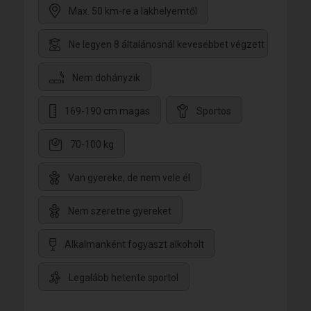
Max. 50 km-re a lakhelyemtől
Ne legyen 8 általánosnál kevesebbet végzett
Nem dohányzik
169-190 cm magas
Sportos
70-100 kg
Van gyereke, de nem vele él
Nem szeretne gyereket
Alkalmanként fogyaszt alkoholt
Legalább hetente sportol