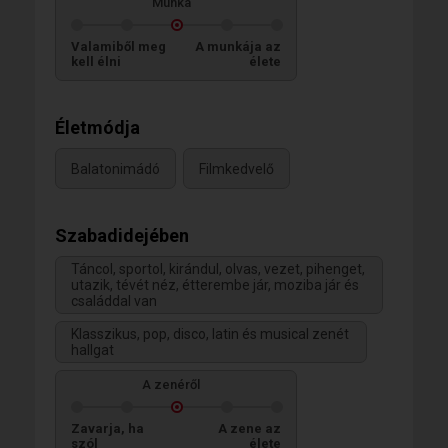
Munka
Valamiből meg
A munkája az
kell élni
élete
Életmódja
Balatonimádó
Filmkedvelő
Szabadidejében
Táncol, sportol, kirándul, olvas, vezet, pihenget,
utazik, tévét néz, étterembe jár, moziba jár és
családdal van
Klasszikus, pop, disco, latin és musical zenét
hallgat
A zenéről
Zavarja, ha
A zene az
szól
élete