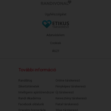
Ügyfélszolgálat
Adatvédelem
Cookiek
ÁSZF
További információ
Randiblog
Online társkereső
Sikertörténetek
Fényképes társkereső
Intelligens ajánlórendszer
Új társkereső
Randi Akadémia
Keresztény társkereső
Facebook oldalunk
Fiatal társkereső
Szerelmi horoszkóp
30as társkereső