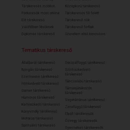
Társkeresés mobilon
Középkorú társkereső
Párkeresők most online
Társkeresés 50 felett
Elit társkereső
Társkereső nők
Válófélben lévőknek
Társkereső férfiak
Diplomás társkereső
Szerelem első keresésre
Tematikus társkereső
Állatbarát társkereső
Sorozatfüggő társkereső
Bringás társkereső
Színházkedvelő
társkereső
Ezermester társkereső
Táncoslábú társkereső
Filmkedvelő társkereső
Társasjátékozós
Gamer társkereső
társkereső
Humoros társkereső
Vegetáriánus társkereső
Kertészkedő társkereső
Zenefüggő társkereső
Könyvmoly társkereső
Elvált társkeresők
Motoros társkereső
Özvegy társkeresők
Spirituális társkereső
Gyermekes társkeresők