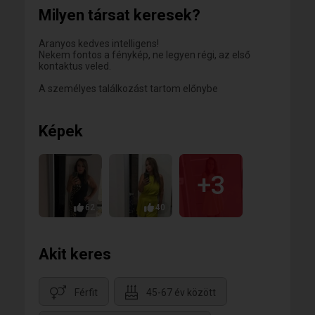
szimpatikus legyél!
Milyen társat keresek?
Nagyon sokat el árul rólad, ha te vagy rajta, és nem
régi, a fotód!
A másik dolog, ma már az okos telefonokkal ez
Aranyos kedves intelligens!
gyorsan meg oldható!
Nekem fontos a fénykép, ne legyen régi, az első
kontaktus veled.
A személyes találkozást tartom előnybe
Képek
+3
62
40
Akit keres
Férfit
45-67 év között