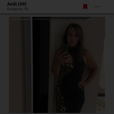
Andi (69)
Belépés
Budapest, XII.
Egy jó randiból bármi lehet.