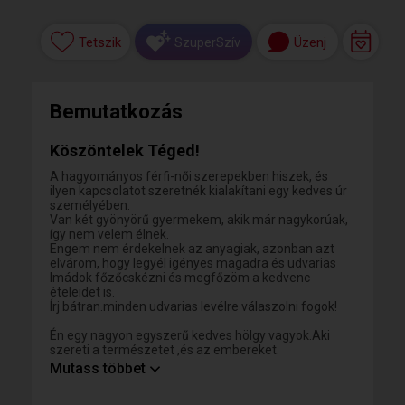
Tetszik
Üzenj
SzuperSzív
Bemutatkozás
Köszöntelek Téged!
A hagyományos férfi-női szerepekben hiszek, és
ilyen kapcsolatot szeretnék kialakítani egy kedves úr
személyében.
Van két gyönyörű gyermekem, akik már nagykorúak,
így nem velem élnek.
Engem nem érdekelnek az anyagiak, azonban azt
elvárom, hogy legyél igényes magadra és udvarias
Imádok főzőcskézni és megfőzöm a kedvenc
ételeidet is.
Írj bátran.minden udvarias levélre válaszolni fogok!
Én egy nagyon egyszerű kedves hölgy vagyok.Aki
szereti a természetet ,és az embereket.
A személyes találkozás híve vagyok!
Mutass többet
Nem szeretek olyan úrral levelezni akinek nincs fotója
miért is, nekem a fotód alapján is kel hogy