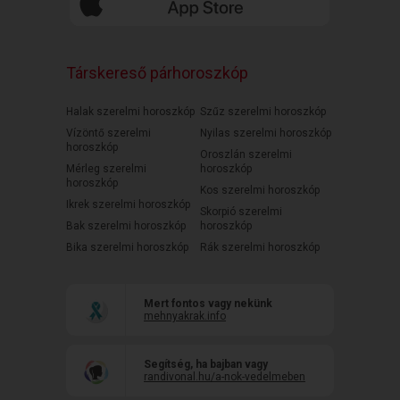
Társkereső párhoroszkóp
Halak szerelmi horoszkóp
Szűz szerelmi horoszkóp
Vízöntő szerelmi
Nyilas szerelmi horoszkóp
horoszkóp
Oroszlán szerelmi
Mérleg szerelmi
horoszkóp
horoszkóp
Kos szerelmi horoszkóp
Ikrek szerelmi horoszkóp
Skorpió szerelmi
Bak szerelmi horoszkóp
horoszkóp
Bika szerelmi horoszkóp
Rák szerelmi horoszkóp
Mert fontos vagy nekünk
mehnyakrak.info
Segítség, ha bajban vagy
randivonal.hu/a-nok-vedelmeben