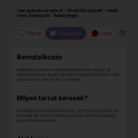
#
van gyereke és vele él
#
főiskolát végzett
#
elvált
#
nem dohányzik
#
halak jegyű
Tetszik
Üzenj
SzuperSzív
Bemutatkozás
Intelligens, kommunikációt kedvelő nő vagyok, a
művészeteket, zenét, termál fürdőket kedvelem. Két
gyermekem van.10 és 17 évesek.
Milyen társat keresek?
Intelligens, normál értékrendű, gyerek szerető társat
keresek,aki tud romantikus is lenni. Normál, komoly
kapcsolatot keresek.