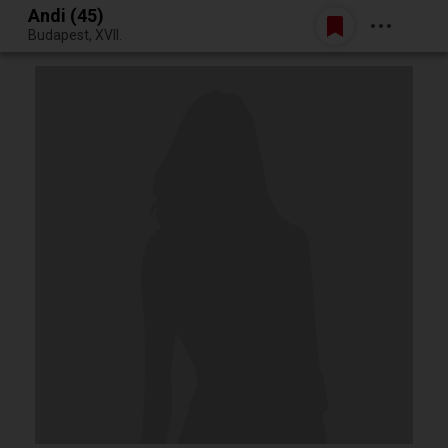
Andi (45)
Belépés
Budapest, XVII.
Egy jó randiból bármi lehet.