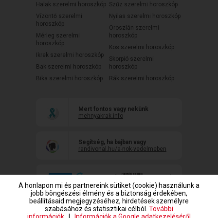
Halak szerelmi horoszkóp
Szűz szerelmi horoszkóp
Vízöntő szerelmi
Nyilas szerelmi horoszkóp
horoszkóp
Oroszlán szerelmi
Mérleg szerelmi
horoszkóp
horoszkóp
Kos szerelmi horoszkóp
Ikrek szerelmi horoszkóp
Skorpió szerelmi
Bak szerelmi horoszkóp
horoszkóp
Bika szerelmi horoszkóp
Rák szerelmi horoszkóp
Mert fontos vagy nekünk
mehnyakrak.info
Segítség, ha bajban vagy
randivonal.hu/a-nok-vedelmeben
A honlapon mi és partnereink sütiket (cookie) használunk a
jobb böngészési élmény és a biztonság érdekében,
beállításaid megjegyzéséhez, hirdetések személyre
szabásához és statisztikai célból.
További
információk
|
Információk a Google adatkezeléséről