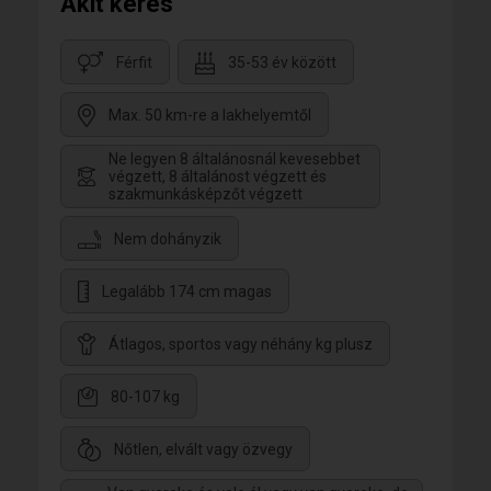
Akit keres
Férfit
35-53 év között
Max. 50 km-re a lakhelyemtől
Ne legyen 8 általánosnál kevesebbet
végzett, 8 általánost végzett és
szakmunkásképzőt végzett
Nem dohányzik
Legalább 174 cm magas
Átlagos, sportos vagy néhány kg plusz
80-107 kg
Nőtlen, elvált vagy özvegy