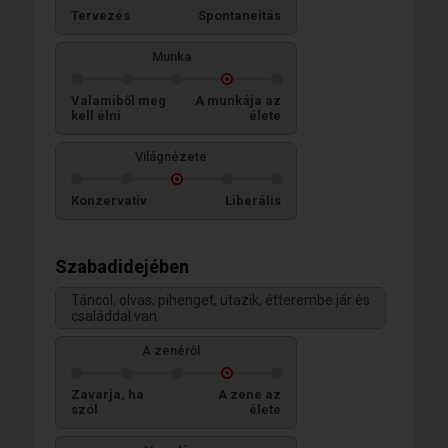
Tervezés
Spontaneitás
Munka
Valamiből meg
A munkája az
kell élni
élete
Világnézete
Konzervatív
Liberális
Szabadidejében
Táncol, olvas, pihenget, utazik, étterembe jár és
családdal van
A zenéről
Zavarja, ha
A zene az
szól
élete