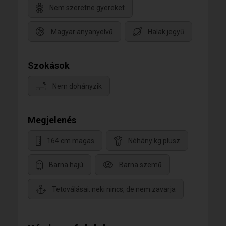
Nem szeretne gyereket
Magyar anyanyelvű
Halak jegyű
Szokások
Nem dohányzik
Megjelenés
164 cm magas
Néhány kg plusz
Barna hajú
Barna szemű
Tetoválásai: neki nincs, de nem zavarja