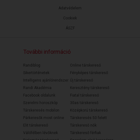
Adatvédelem
Cookiek
ÁSZF
További információ
Randiblog
Online társkereső
Sikertörténetek
Fényképes társkereső
Intelligens ajánlórendszer
Új társkereső
Randi Akadémia
Keresztény társkereső
Facebook oldalunk
Fiatal társkereső
Szerelmi horoszkóp
30as társkereső
Társkeresés mobilon
Középkorú társkereső
Párkeresők most online
Társkeresés 50 felett
Elit társkereső
Társkereső nők
Válófélben lévőknek
Társkereső férfiak