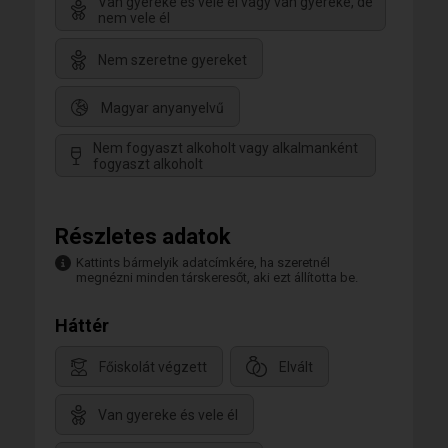
Van gyereke és vele él vagy van gyereke, de
nem vele él
Nem szeretne gyereket
Magyar anyanyelvű
Nem fogyaszt alkoholt vagy alkalmanként
fogyaszt alkoholt
Részletes adatok
Kattints bármelyik adatcímkére, ha szeretnél
megnézni minden társkeresőt, aki ezt állította be.
Háttér
Főiskolát végzett
Elvált
Van gyereke és vele él