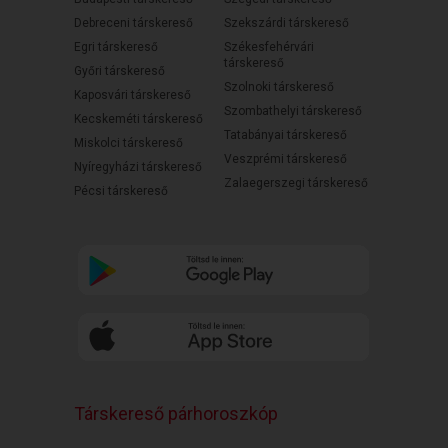
Debreceni társkereső
Szekszárdi társkereső
Egri társkereső
Székesfehérvári
társkereső
Győri társkereső
Szolnoki társkereső
Kaposvári társkereső
Szombathelyi társkereső
Kecskeméti társkereső
Tatabányai társkereső
Miskolci társkereső
Veszprémi társkereső
Nyíregyházi társkereső
Zalaegerszegi társkereső
Pécsi társkereső
Társkereső párhoroszkóp