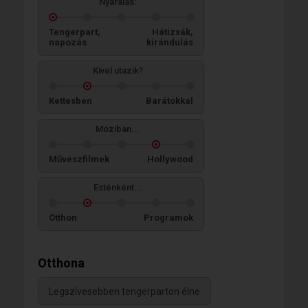
Nyaralás:
Tengerpart,
Hátizsák,
napozás
kirándulás
Kivel utazik?
Kettesben
Barátokkal
Moziban...
Művészfilmek
Hollywood
Esténként...
Otthon
Programok
Otthona
Legszívesebben tengerparton élne