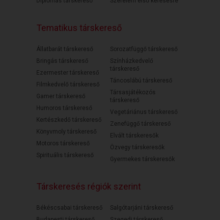
Diplomás társkereső
Szerelem első keresésre
Tematikus társkereső
Állatbarát társkereső
Sorozatfüggő társkereső
Bringás társkereső
Színházkedvelő
társkereső
Ezermester társkereső
Táncoslábú társkereső
Filmkedvelő társkereső
Társasjátékozós
Gamer társkereső
társkereső
Humoros társkereső
Vegetáriánus társkereső
Kertészkedő társkereső
Zenefüggő társkereső
Könyvmoly társkereső
Elvált társkeresők
Motoros társkereső
Özvegy társkeresők
Spirituális társkereső
Gyermekes társkeresők
Társkeresés régiók szerint
Békéscsabai társkereső
Salgótarjáni társkereső
Budapesti társkereső
Szegedi társkereső