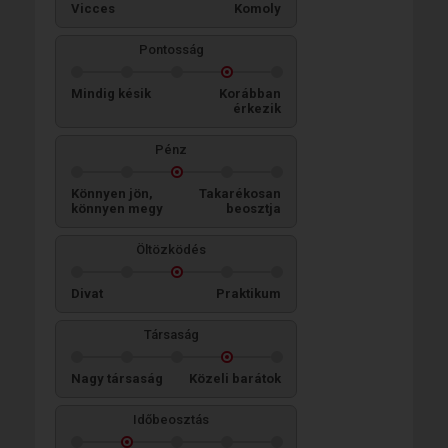
Vicces
Komoly
Pontosság
Mindig késik
Korábban
érkezik
Pénz
Könnyen jön,
Takarékosan
könnyen megy
beosztja
Öltözködés
Divat
Praktikum
Társaság
Nagy társaság
Közeli barátok
Időbeosztás