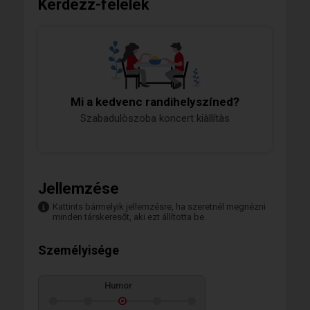
Kérdezz-felelek
Mi a kedvenc randihelyszíned?
Szabadulòszoba koncert kiàllítàs
Jellemzése
Kattints bármelyik jellemzésre, ha szeretnél megnézni
minden társkeresőt, aki ezt állította be.
Személyisége
Humor