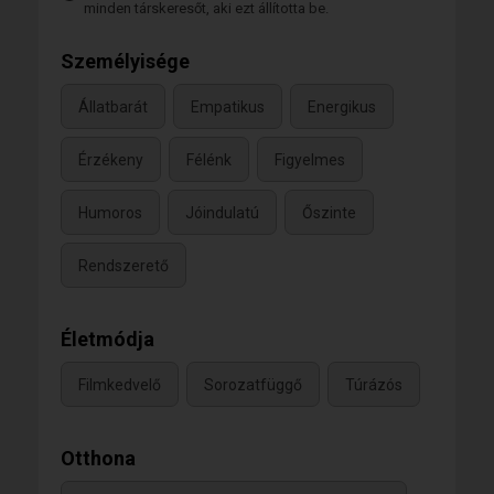
minden társkeresőt, aki ezt állította be.
Személyisége
Állatbarát
Empatikus
Energikus
Érzékeny
Félénk
Figyelmes
Humoros
Jóindulatú
Őszinte
Rendszerető
Életmódja
Filmkedvelő
Sorozatfüggő
Túrázós
Otthona