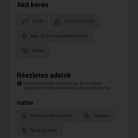
Akit keres
Férfit
50-59 év között
Max. 50 km-re a lakhelyemtől
Nőtlen
Részletes adatok
Kattints bármelyik adatcímkére, ha szeretnél
megnézni minden társkeresőt, aki ezt állította be.
Háttér
Középiskolát végzett
Hajadon
Nincs gyereke