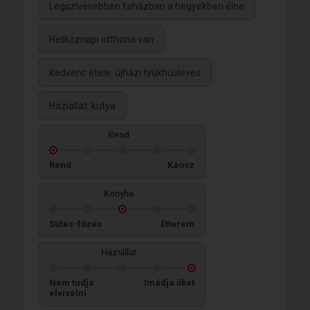
Legszívesebben faházban a hegyekben élne
Hétköznapi otthona van
Kedvenc étele: újházi tyúkhúsleves
Háziállat: kutya
Rend
Rend
Káosz
Konyha
Sütés-főzés
Étterem
Háziállat
Nem tudja
Imádja őket
elviselni