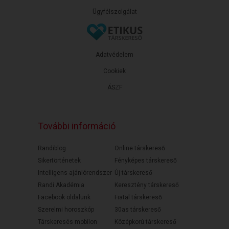
Ügyfélszolgálat
Adatvédelem
Cookiek
ÁSZF
További információ
Randiblog
Online társkereső
Sikertörténetek
Fényképes társkereső
Intelligens ajánlórendszer
Új társkereső
Randi Akadémia
Keresztény társkereső
Facebook oldalunk
Fiatal társkereső
Szerelmi horoszkóp
30as társkereső
Társkeresés mobilon
Középkorú társkereső