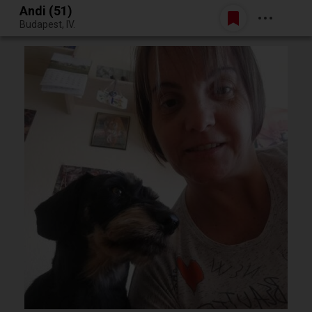
Andi (51)
Belépés
Budapest, IV.
Egy jó randiból bármi lehet.