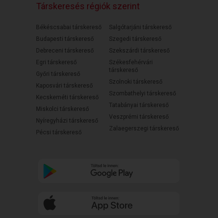
Társkeresés régiók szerint
Békéscsabai társkereső
Salgótarjáni társkereső
Budapesti társkereső
Szegedi társkereső
Debreceni társkereső
Szekszárdi társkereső
Egri társkereső
Székesfehérvári
társkereső
Győri társkereső
Szolnoki társkereső
Kaposvári társkereső
Szombathelyi társkereső
Kecskeméti társkereső
Tatabányai társkereső
Miskolci társkereső
Veszprémi társkereső
Nyíregyházi társkereső
Zalaegerszegi társkereső
Pécsi társkereső