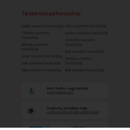
Társkereső párhoroszkóp
Halak szerelmi horoszkóp
Szűz szerelmi horoszkóp
Vízöntő szerelmi
Nyilas szerelmi horoszkóp
horoszkóp
Oroszlán szerelmi
Mérleg szerelmi
horoszkóp
horoszkóp
Kos szerelmi horoszkóp
Ikrek szerelmi horoszkóp
Skorpió szerelmi
Bak szerelmi horoszkóp
horoszkóp
Bika szerelmi horoszkóp
Rák szerelmi horoszkóp
Mert fontos vagy nekünk
mehnyakrak.info
Segítség, ha bajban vagy
randivonal.hu/a-nok-vedelmeben