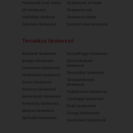
Párkeresők most online
Társkeresés 50 felett
Elit társkereső
Társkereső nők
Válófélben lévőknek
Társkereső férfiak
Diplomás társkereső
Szerelem első keresésre
Tematikus társkereső
Állatbarát társkereső
Sorozatfüggő társkereső
Bringás társkereső
Színházkedvelő
társkereső
Ezermester társkereső
Táncoslábú társkereső
Filmkedvelő társkereső
Társasjátékozós
Gamer társkereső
társkereső
Humoros társkereső
Vegetáriánus társkereső
Kertészkedő társkereső
Zenefüggő társkereső
Könyvmoly társkereső
Elvált társkeresők
Motoros társkereső
Özvegy társkeresők
Spirituális társkereső
Gyermekes társkeresők