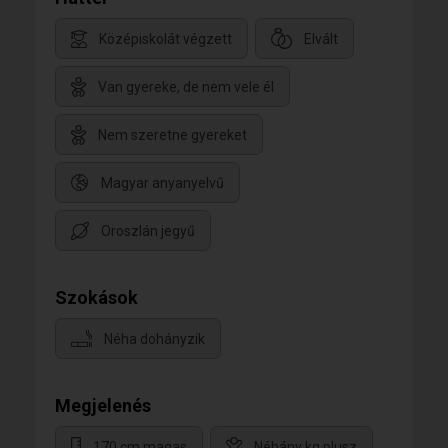
Középiskolát végzett
Elvált
Van gyereke, de nem vele él
Nem szeretne gyereket
Magyar anyanyelvű
Oroszlán jegyű
Szokások
Néha dohányzik
Megjelenés
170 cm magas
Néhány kg plusz