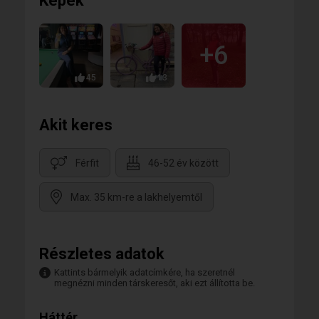
Képek
+6
45
13
Akit keres
Férfit
46-52 év között
Max. 35 km-re a lakhelyemtől
Részletes adatok
Kattints bármelyik adatcímkére, ha szeretnél
megnézni minden társkeresőt, aki ezt állította be.
Háttér