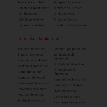
Társkeresés mobilon
Középkorú társkereső
Párkeresők most online
Társkeresés 50 felett
Elit társkereső
Társkereső nők
Válófélben lévőknek
Társkereső férfiak
Diplomás társkereső
Szerelem első keresésre
Tematikus társkereső
Állatbarát társkereső
Sorozatfüggő társkereső
Bringás társkereső
Színházkedvelő
társkereső
Ezermester társkereső
Táncoslábú társkereső
Filmkedvelő társkereső
Társasjátékozós
Gamer társkereső
társkereső
Humoros társkereső
Vegetáriánus társkereső
Kertészkedő társkereső
Zenefüggő társkereső
Könyvmoly társkereső
Elvált társkeresők
Motoros társkereső
Özvegy társkeresők
Spirituális társkereső
Gyermekes társkeresők