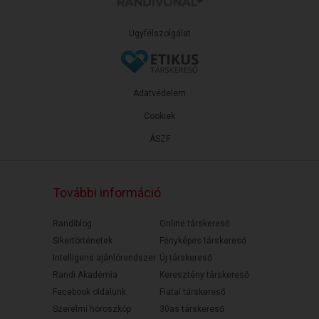
Ügyfélszolgálat
Adatvédelem
Cookiek
ÁSZF
További információ
Randiblog
Online társkereső
Sikertörténetek
Fényképes társkereső
Intelligens ajánlórendszer
Új társkereső
Randi Akadémia
Keresztény társkereső
Facebook oldalunk
Fiatal társkereső
Szerelmi horoszkóp
30as társkereső