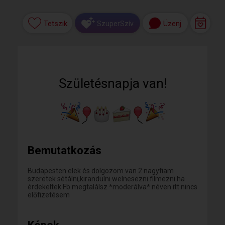
Tetszik
Üzenj
SzuperSzív
Születésnapja van!
Bemutatkozás
Budapesten elek és dolgozom van 2 nagyfiam
szeretek sétálni,kirandulni welnesezni filmezni ha
érdekeltek Fb megtalálsz *moderálva* néven itt nincs
előfizetésem