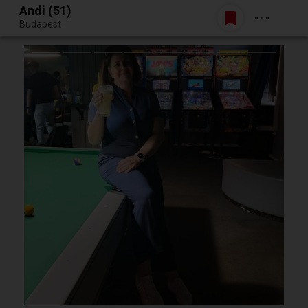
Andi (51)
Belépés
Budapest
Egy jó randiból bármi lehet.