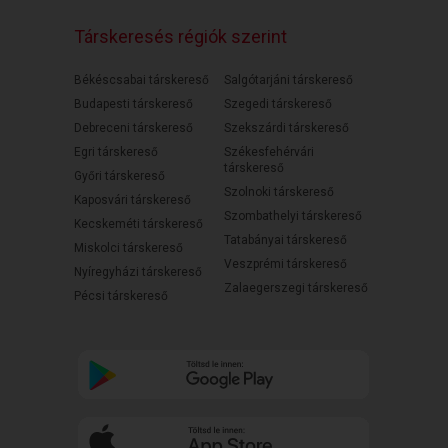
Társkeresés régiók szerint
Békéscsabai társkereső
Salgótarjáni társkereső
Budapesti társkereső
Szegedi társkereső
Debreceni társkereső
Szekszárdi társkereső
Egri társkereső
Székesfehérvári
társkereső
Győri társkereső
Szolnoki társkereső
Kaposvári társkereső
Szombathelyi társkereső
Kecskeméti társkereső
Tatabányai társkereső
Miskolci társkereső
Veszprémi társkereső
Nyíregyházi társkereső
Zalaegerszegi társkereső
Pécsi társkereső