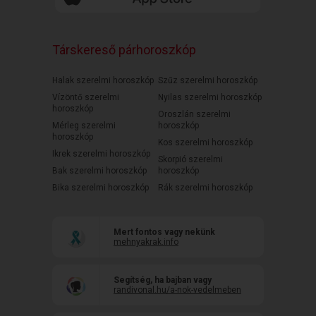
Társkereső párhoroszkóp
Halak szerelmi horoszkóp
Szűz szerelmi horoszkóp
Vízöntő szerelmi
Nyilas szerelmi horoszkóp
horoszkóp
Oroszlán szerelmi
Mérleg szerelmi
horoszkóp
horoszkóp
Kos szerelmi horoszkóp
Ikrek szerelmi horoszkóp
Skorpió szerelmi
Bak szerelmi horoszkóp
horoszkóp
Bika szerelmi horoszkóp
Rák szerelmi horoszkóp
Mert fontos vagy nekünk
mehnyakrak.info
Segítség, ha bajban vagy
randivonal.hu/a-nok-vedelmeben