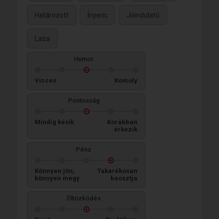
Határozott
Ínyenc
Jóindulatú
Laza
Humor
Vicces
Komoly
Pontosság
Mindig késik
Korábban
érkezik
Pénz
Könnyen jön,
Takarékosan
könnyen megy
beosztja
Öltözködés