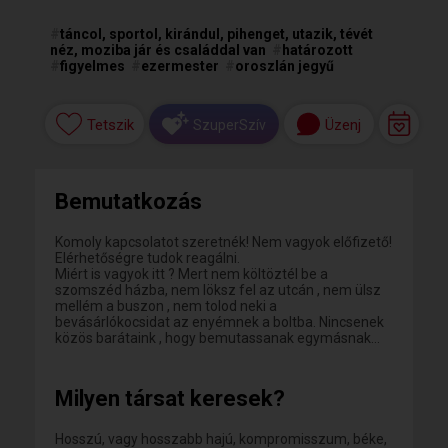
#
táncol, sportol, kirándul, pihenget, utazik, tévét
néz, moziba jár és családdal van
#
határozott
#
figyelmes
#
ezermester
#
oroszlán jegyű
Tetszik
Üzenj
SzuperSzív
Bemutatkozás
Komoly kapcsolatot szeretnék! Nem vagyok előfizető!
Elérhetőségre tudok reagálni.
Miért is vagyok itt ? Mert nem költöztél be a
szomszéd házba, nem löksz fel az utcán , nem ülsz
mellém a buszon , nem tolod neki a
bevásárlókocsidat az enyémnek a boltba. Nincsenek
közös barátaink , hogy bemutassanak egymásnak...
Milyen társat keresek?
Hosszú, vagy hosszabb hajú, kompromisszum, béke,