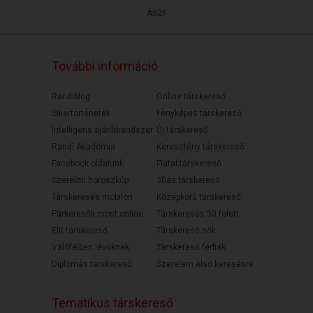
ÁSZF
További információ
Randiblog
Online társkereső
Sikertörténetek
Fényképes társkereső
Intelligens ajánlórendszer
Új társkereső
Randi Akadémia
Keresztény társkereső
Facebook oldalunk
Fiatal társkereső
Szerelmi horoszkóp
30as társkereső
Társkeresés mobilon
Középkorú társkereső
Párkeresők most online
Társkeresés 50 felett
Elit társkereső
Társkereső nők
Válófélben lévőknek
Társkereső férfiak
Diplomás társkereső
Szerelem első keresésre
Tematikus társkereső