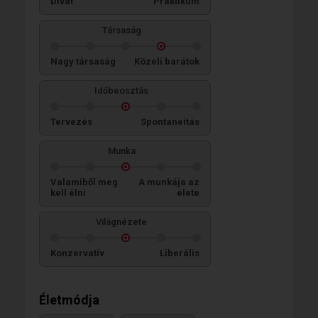
Divat
Praktikum
Társaság
Nagy társaság
Közeli barátok
Időbeosztás
Tervezés
Spontaneitás
Munka
Valamiből meg
A munkája az
kell élni
élete
Világnézete
Konzervatív
Liberális
Életmódja