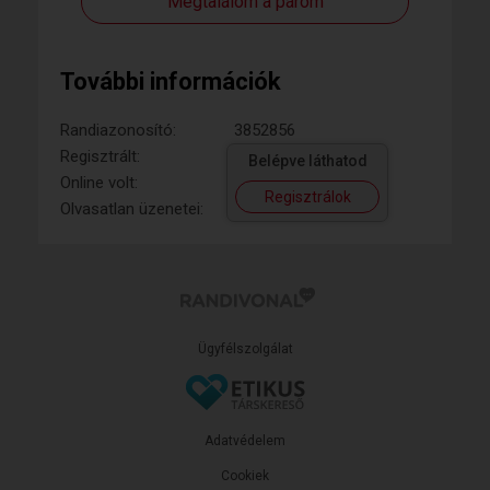
Megtalálom a párom
További információk
Randiazonosító:
3852856
Regisztrált:
Belépve láthatod
Online volt:
Regisztrálok
Olvasatlan üzenetei:
Ügyfélszolgálat
Adatvédelem
Cookiek