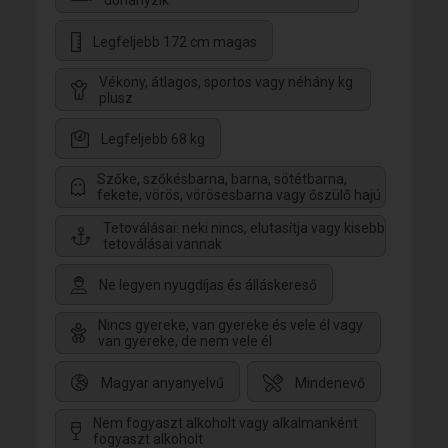
dohányzik
Legfeljebb 172 cm magas
Vékony, átlagos, sportos vagy néhány kg
plusz
Legfeljebb 68 kg
Szőke, szőkésbarna, barna, sötétbarna,
fekete, vörös, vörösesbarna vagy őszülő hajú
Tetoválásai: neki nincs, elutasítja vagy kisebb
tetoválásai vannak
Ne legyen nyugdíjas és álláskereső
Nincs gyereke, van gyereke és vele él vagy
van gyereke, de nem vele él
Magyar anyanyelvű
Mindenevő
Nem fogyaszt alkoholt vagy alkalmanként
fogyaszt alkoholt