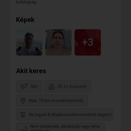
bolldogság
Képek
+3
Akit keres
Nőt
35-51 év között
Max. 10 km-re a lakhelyemtől
Ne legyen 8 általánosnál kevesebbet végzett
Nem dohányzik, dohányzik vagy néha