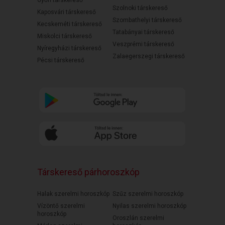
Győri társkereső
Szolnoki társkereső
Kaposvári társkereső
Szombathelyi társkereső
Kecskeméti társkereső
Tatabányai társkereső
Miskolci társkereső
Veszprémi társkereső
Nyíregyházi társkereső
Zalaegerszegi társkereső
Pécsi társkereső
Társkereső párhoroszkóp
Halak szerelmi horoszkóp
Szűz szerelmi horoszkóp
Vízöntő szerelmi
Nyilas szerelmi horoszkóp
horoszkóp
Oroszlán szerelmi