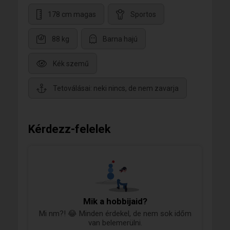
178 cm magas
Sportos
88 kg
Barna hajú
Kék szemű
Tetoválásai: neki nincs, de nem zavarja
Kérdezz-felelek
Mik a hobbijaid?
Mi nm?! 😂 Minden érdekel, de nem sok időm
van belemerülni.