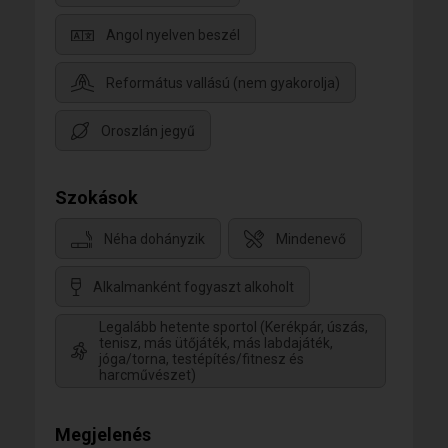
Angol nyelven beszél
Református vallású (nem gyakorolja)
Oroszlán jegyű
Szokások
Néha dohányzik
Mindenevő
Alkalmanként fogyaszt alkoholt
Legalább hetente sportol (Kerékpár, úszás,
tenisz, más ütőjáték, más labdajáték,
jóga/torna, testépítés/fitnesz és
harcművészet)
Megjelenés