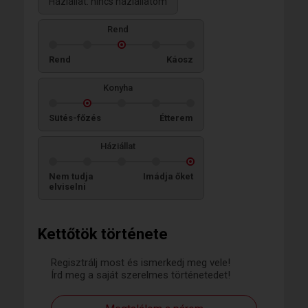
Háziállat: nincs háziállatom
Rend
Rend
Káosz
Konyha
Sütés-főzés
Étterem
Háziállat
Nem tudja
Imádja őket
elviselni
Kettőtök története
Regisztrálj most és ismerkedj meg vele!
Írd meg a saját szerelmes történetedet!