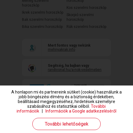
Mérleg szerelmi
horoszkóp
horoszkóp
Kos szerelmi horoszkóp
Ikrek szerelmi horoszkóp
Skorpió szerelmi
Bak szerelmi horoszkóp
horoszkóp
Bika szerelmi horoszkóp
Rák szerelmi horoszkóp
Mert fontos vagy nekünk
mehnyakrak.info
Segítség, ha bajban vagy
randivonal.hu/a-nok-vedelmeben
A honlapon mi és partnereink sütiket (cookie) használunk a
jobb böngészési élmény és a biztonság érdekében,
beállításaid megjegyzéséhez, hirdetések személyre
szabásához és statisztikai célból.
További
információk
|
Információk a Google adatkezeléséről
www.randivonal.hu © Copyright 1999-2026 Dating Central Europe Zrt.
További lehetőségek