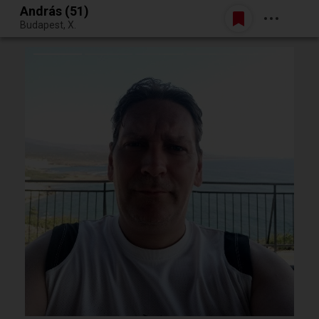
András (51)
Belépés
Budapest, X.
Egy jó randiból bármi lehet.