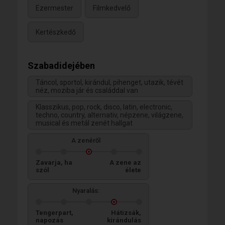
Ezermester
Filmkedvelő
Kertészkedő
Szabadidejében
Táncol, sportol, kirándul, pihenget, utazik, tévét
néz, moziba jár és családdal van
Klasszikus, pop, rock, disco, latin, electronic,
techno, country, alternativ, népzene, világzene,
musical és metál zenét hallgat
A zenéről
Zavarja, ha
A zene az
szól
élete
Nyaralás:
Tengerpart,
Hátizsák,
napozás
kirándulás