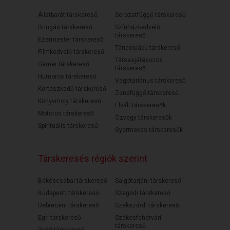
Állatbarát társkereső
Sorozatfüggő társkereső
Bringás társkereső
Színházkedvelő
társkereső
Ezermester társkereső
Táncoslábú társkereső
Filmkedvelő társkereső
Társasjátékozós
Gamer társkereső
társkereső
Humoros társkereső
Vegetáriánus társkereső
Kertészkedő társkereső
Zenefüggő társkereső
Könyvmoly társkereső
Elvált társkeresők
Motoros társkereső
Özvegy társkeresők
Spirituális társkereső
Gyermekes társkeresők
Társkeresés régiók szerint
Békéscsabai társkereső
Salgótarjáni társkereső
Budapesti társkereső
Szegedi társkereső
Debreceni társkereső
Szekszárdi társkereső
Egri társkereső
Székesfehérvári
társkereső