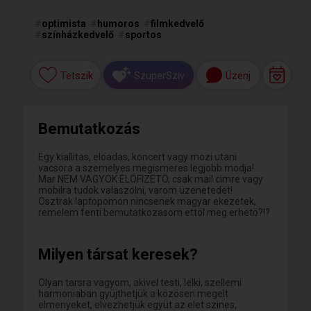
#
optimista
#
humoros
#
filmkedvelő
#
színházkedvelő
#
sportos
Tetszik
Üzenj
SzuperSzív
Bemutatkozás
Egy kiallitas, elöadas, koncert vagy mozi utani
vacsora a szemelyes megismeres legjobb modja!
Mar NEM VAGYOK ELÖFIZETÖ, csak mail cimre vagy
mobilra tudok valaszolni, varom üzenetedet!
Osztrak laptopomon nincsenek magyar ekezetek,
remelem fenti bemutatkozasom ettöl meg erhetö?!?
Milyen társat keresek?
Olyan tarsra vagyom, akivel testi, lelki, szellemi
harmoniaban gyüjthetjük a közösen megelt
elmenyeket, elvezhetjük együt az elet szines,