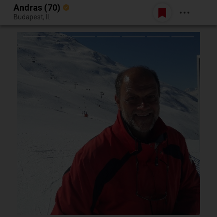
Andras (70)
Belépés
Budapest, II.
Egy jó randiból bármi lehet.