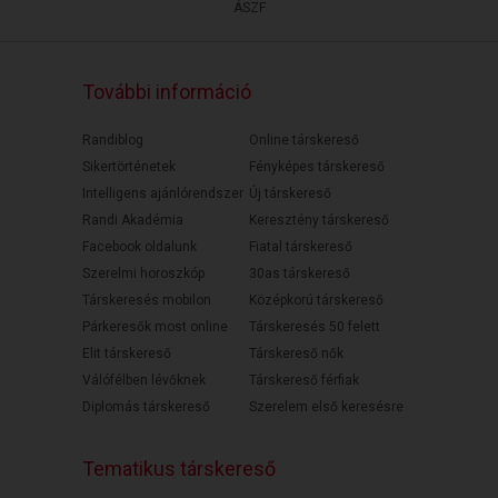
ÁSZF
További információ
Randiblog
Online társkereső
Sikertörténetek
Fényképes társkereső
Intelligens ajánlórendszer
Új társkereső
Randi Akadémia
Keresztény társkereső
Facebook oldalunk
Fiatal társkereső
Szerelmi horoszkóp
30as társkereső
Társkeresés mobilon
Középkorú társkereső
Párkeresők most online
Társkeresés 50 felett
Elit társkereső
Társkereső nők
Válófélben lévőknek
Társkereső férfiak
Diplomás társkereső
Szerelem első keresésre
Tematikus társkereső