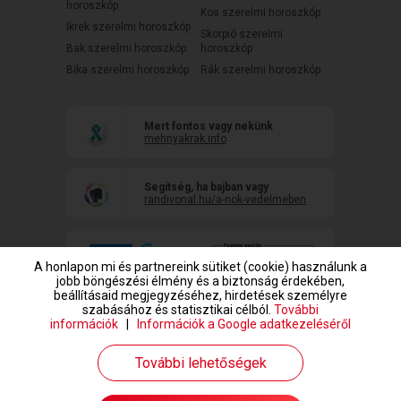
horoszkóp
Kos szerelmi horoszkóp
Ikrek szerelmi horoszkóp
Skorpió szerelmi
Bak szerelmi horoszkóp
horoszkóp
Bika szerelmi horoszkóp
Rák szerelmi horoszkóp
Mert fontos vagy nekünk
mehnyakrak.info
Segítség, ha bajban vagy
randivonal.hu/a-nok-vedelmeben
A honlapon mi és partnereink sütiket (cookie) használunk a
jobb böngészési élmény és a biztonság érdekében,
beállításaid megjegyzéséhez, hirdetések személyre
szabásához és statisztikai célból.
További
információk
|
Információk a Google adatkezeléséről
www.randivonal.hu © Copyright 1999-2026 Dating Central Europe Zrt.
További lehetőségek