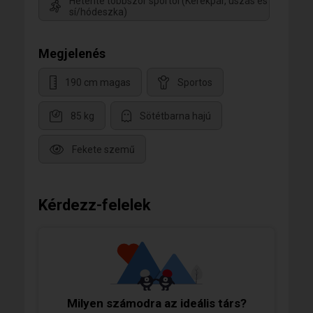
Hetente többször sportol (Kerékpár, úszás és
sí/hódeszka)
Megjelenés
190 cm magas
Sportos
85 kg
Sötétbarna hajú
Fekete szemű
Kérdezz-felelek
Milyen számodra az ideális társ?