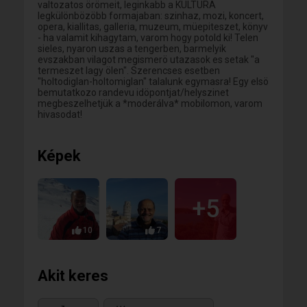
valtozatos örömeit, leginkabb a KULTURA
legkülönbözöbb formajaban: szinhaz, mozi, koncert,
opera, kiallitas, galleria, muzeum, müepiteszet, könyv
- ha valamit kihagytam, varom hogy potold ki! Telen
sieles, nyaron uszas a tengerben, barmelyik
evszakban vilagot megismerö utazasok es setak "a
termeszet lagy ölen". Szerencses esetben
"holtodiglan-holtomiglan" talalunk egymasra! Egy elsö
bemutatkozo randevu idöpontjat/helyszinet
megbeszelhetjük a *moderálva* mobilomon, varom
hivasodat!
Képek
+5
10
7
Akit keres