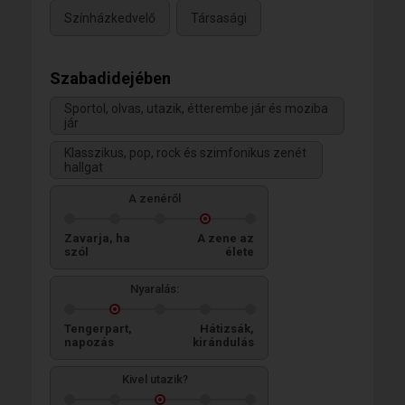
Színházkedvelő
Társasági
Szabadidejében
Sportol, olvas, utazik, étterembe jár és moziba
jár
Klasszikus, pop, rock és szimfonikus zenét
hallgat
A zenéről
Zavarja, ha
A zene az
szól
élete
Nyaralás:
Tengerpart,
Hátizsák,
napozás
kirándulás
Kivel utazik?