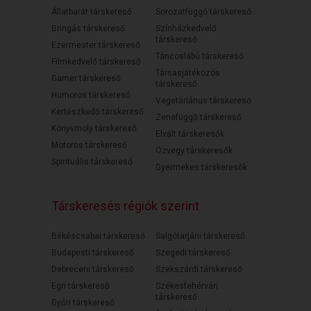
Állatbarát társkereső
Sorozatfüggő társkereső
Bringás társkereső
Színházkedvelő
társkereső
Ezermester társkereső
Táncoslábú társkereső
Filmkedvelő társkereső
Társasjátékozós
Gamer társkereső
társkereső
Humoros társkereső
Vegetáriánus társkereső
Kertészkedő társkereső
Zenefüggő társkereső
Könyvmoly társkereső
Elvált társkeresők
Motoros társkereső
Özvegy társkeresők
Spirituális társkereső
Gyermekes társkeresők
Társkeresés régiók szerint
Békéscsabai társkereső
Salgótarjáni társkereső
Budapesti társkereső
Szegedi társkereső
Debreceni társkereső
Szekszárdi társkereső
Egri társkereső
Székesfehérvári
társkereső
Győri társkereső