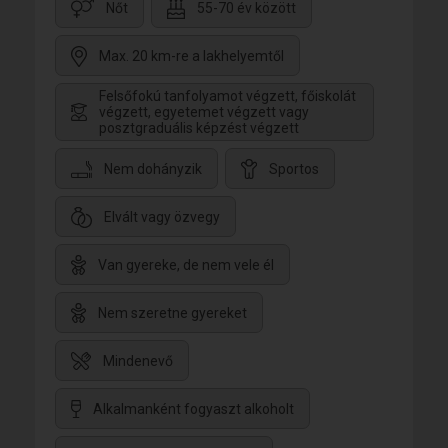
Nőt
55-70 év között
Max. 20 km-re a lakhelyemtől
Felsőfokú tanfolyamot végzett, főiskolát
végzett, egyetemet végzett vagy
posztgraduális képzést végzett
Nem dohányzik
Sportos
Elvált vagy özvegy
Van gyereke, de nem vele él
Nem szeretne gyereket
Mindenevő
Alkalmanként fogyaszt alkoholt