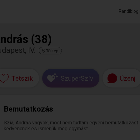
Randiblog
ndrás (38)
dapest, IV.
Térkép
Tetszik
SzuperSzív
Üzenj
Bemutatkozás
Szia, András vagyok, most nem tudtam egyéni bemutatkozást írni.
kedvencnek és ismerjük meg egymást.