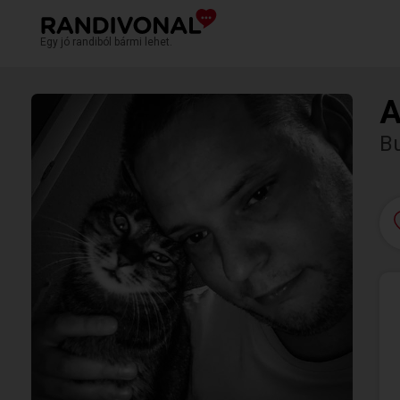
Egy jó randiból bármi lehet.
A
Bu