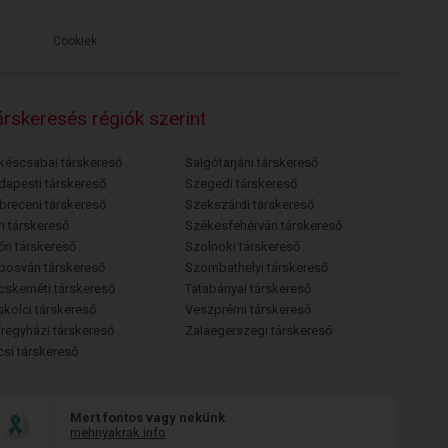
Cookiek
rskeresés régiók szerint
késcsabai társkereső
Salgótarjáni társkereső
dapesti társkereső
Szegedi társkereső
breceni társkereső
Szekszárdi társkereső
i társkereső
Székesfehérvári társkereső
őri társkereső
Szolnoki társkereső
posvári társkereső
Szombathelyi társkereső
cskeméti társkereső
Tatabányai társkereső
skolci társkereső
Veszprémi társkereső
íregyházi társkereső
Zalaegerszegi társkereső
csi társkereső
Mert fontos vagy nekünk
mehnyakrak.info