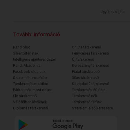
Ügyfélszolgálat
További információ
Randiblog
Online társkereső
Sikertörténetek
Fényképes társkereső
Intelligens ajánlórendszer
Új társkereső
Randi Akadémia
Keresztény társkereső
Facebook oldalunk
Fiatal társkereső
Szerelmi horoszkóp
30as társkereső
Társkeresés mobilon
Középkorú társkereső
Párkeresők most online
Társkeresés 50 felett
Elit társkereső
Társkereső nők
Válófélben lévőknek
Társkereső férfiak
Diplomás társkereső
Szerelem első keresésre