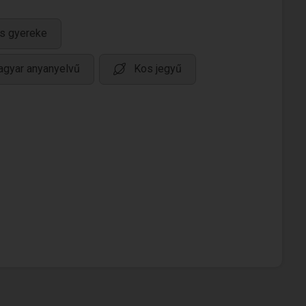
s gyereke
gyar anyanyelvű
Kos jegyű