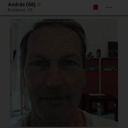
András (68)
Belépés
Budapest, VIII.
Egy jó randiból bármi lehet.