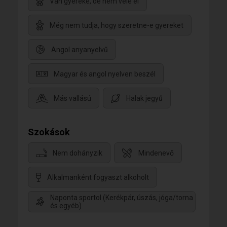
Van gyereke, de nem vele él
Még nem tudja, hogy szeretne-e gyereket
Angol anyanyelvű
Magyar és angol nyelven beszél
Más vallású
Halak jegyű
Szokások
Nem dohányzik
Mindenevő
Alkalmanként fogyaszt alkoholt
Naponta sportol (Kerékpár, úszás, jóga/torna
és egyéb)