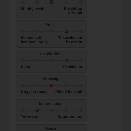
Mindig késik
Korábban
érkezik
Pénz
Könnyen jön,
Takarékosan
könnyen megy
beosztja
Öltözködés
Divat
Praktikum
Társaság
Nagy társaság
Közeli barátok
Időbeosztás
Tervezés
Spontaneitás
Munka