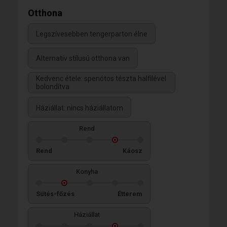
Otthona
Legszívesebben tengerparton élne
Alternatív stílusú otthona van
Kedvenc étele: spenótos tészta halfilével
bolondítva
Háziállat: nincs háziállatom
Rend
Rend
Káosz
Konyha
Sütés-főzés
Étterem
Háziállat