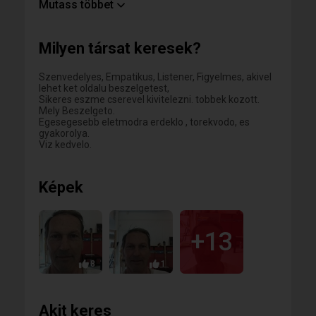
Mutass többet
Furodjunk a Boldogsagba!
Most tudtam egyéni bemutatkozást írni. Ha többet
Milyen társat keresek?
szeretnél tudni rólam, írj vagy jelölj kedvencnek és
ismerjük meg egymást.
Szenvedelyes, Empatikus, Listener, Figyelmes, akivel
lehet ket oldalu beszelgetest,
Sikeres eszme cserevel kivitelezni. tobbek kozott.
Mely Beszelgeto.
Egesegesebb eletmodra erdeklo , torekvodo, es
gyakorolya.
Viz kedvelo.
Képek
+13
8
1
Akit keres