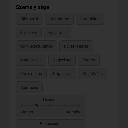
Személyisége
Állatbarát
Céltudatos
Empatikus
Érzékeny
Figyelmes
Környezettudatos
Következetes
Magabiztos
Nagyvilági
Óvatos
Romantikus
Rugalmas
Segítőkész
Spirituális
Humor
Vicces
Komoly
Pontosság