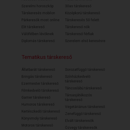
Szerelmi horoszkóp
30as társkereső
Társkeresés mobilon
Középkorú társkereső
Párkeresők most online
Társkeresés 50 felett
Elit társkereső
Társkereső nők
Válófélben lévőknek
Társkereső férfiak
Diplomás társkereső
Szerelem első keresésre
Tematikus társkereső
Állatbarát társkereső
Sorozatfüggő társkereső
Bringás társkereső
Színházkedvelő
társkereső
Ezermester társkereső
Táncoslábú társkereső
Filmkedvelő társkereső
Társasjátékozós
Gamer társkereső
társkereső
Humoros társkereső
Vegetáriánus társkereső
Kertészkedő társkereső
Zenefüggő társkereső
Könyvmoly társkereső
Elvált társkeresők
Motoros társkereső
Özvegy társkeresők