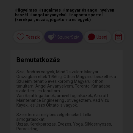
#
figyelmes
#
rugalmas
#
magyar és angol nyelven
beszél
#
angol anyanyelvű
#
naponta sportol
(kerékpár, úszás, jóga/torna és egyéb)
Tetszik
Üzenj
SzuperSzív
Bemutatkozás
Szia, Andras vagyok, Mind 2 szulom Magyar
Orszagban eltek 1956 ig. Othon Magyarul beszeltek a
Szuleim, tehat 6 eves koromig Magyarul othon
tanultam. Angol Anyanyelvem. Toronto, Kanadaba
szulettem, es tanultam.
Van Sajat Ingatlanok, amivel foglalkozok, Aircraft
Maintenance Engineering , ot vegeztem, Vad Vizu
Kayak , es Uszo Oktato is vagyok,
Szeretem a mely beszelgeteseket. Lelki
simogatasokat.
Uszas, Kerekparozas, Evezes, Yoga, Sikloernyozes,
Paragliding,