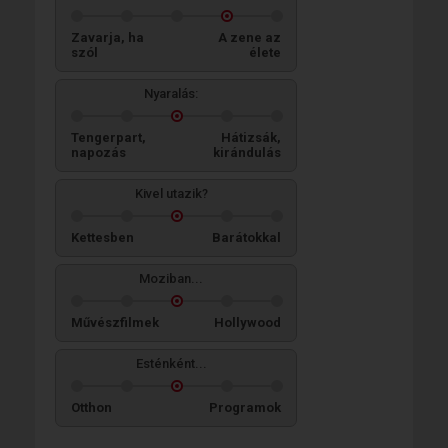
Zavarja, ha
A zene az
szól
élete
Nyaralás:
Tengerpart,
Hátizsák,
napozás
kirándulás
Kivel utazik?
Kettesben
Barátokkal
Moziban...
Művészfilmek
Hollywood
Esténként...
Otthon
Programok