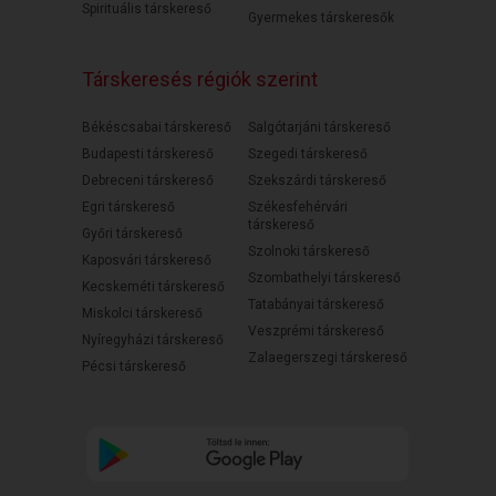
Spirituális társkereső
Gyermekes társkeresők
Társkeresés régiók szerint
Békéscsabai társkereső
Salgótarjáni társkereső
Budapesti társkereső
Szegedi társkereső
Debreceni társkereső
Szekszárdi társkereső
Egri társkereső
Székesfehérvári
társkereső
Győri társkereső
Szolnoki társkereső
Kaposvári társkereső
Szombathelyi társkereső
Kecskeméti társkereső
Tatabányai társkereső
Miskolci társkereső
Veszprémi társkereső
Nyíregyházi társkereső
Zalaegerszegi társkereső
Pécsi társkereső