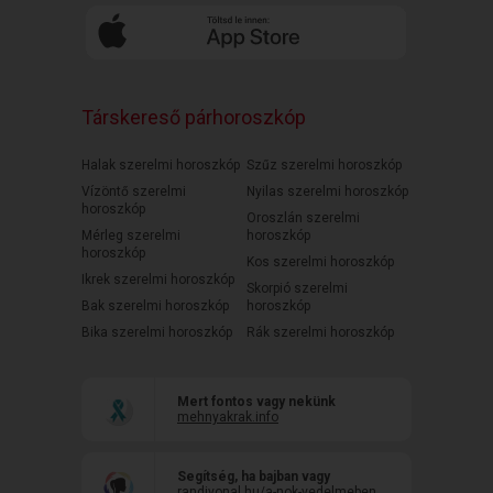
Társkereső párhoroszkóp
Halak szerelmi horoszkóp
Szűz szerelmi horoszkóp
Vízöntő szerelmi
Nyilas szerelmi horoszkóp
horoszkóp
Oroszlán szerelmi
Mérleg szerelmi
horoszkóp
horoszkóp
Kos szerelmi horoszkóp
Ikrek szerelmi horoszkóp
Skorpió szerelmi
Bak szerelmi horoszkóp
horoszkóp
Bika szerelmi horoszkóp
Rák szerelmi horoszkóp
Mert fontos vagy nekünk
mehnyakrak.info
Segítség, ha bajban vagy
randivonal.hu/a-nok-vedelmeben