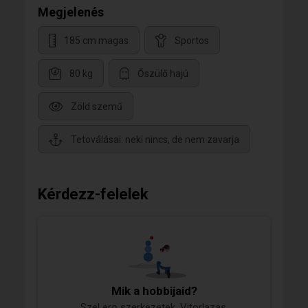
Megjelenés
185 cm magas
Sportos
80 kg
Őszülő hajú
Zöld szemű
Tetoválásai: neki nincs, de nem zavarja
Kérdezz-felelek
Mik a hobbijaid?
Szel ero szerkezetek, Vitorlazas,