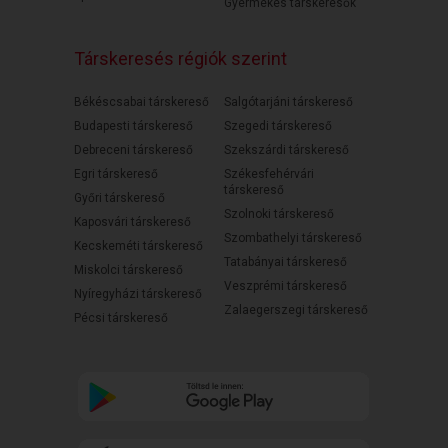
Gyermekes társkeresők
Társkeresés régiók szerint
Békéscsabai társkereső
Salgótarjáni társkereső
Budapesti társkereső
Szegedi társkereső
Debreceni társkereső
Szekszárdi társkereső
Egri társkereső
Székesfehérvári
társkereső
Győri társkereső
Szolnoki társkereső
Kaposvári társkereső
Szombathelyi társkereső
Kecskeméti társkereső
Tatabányai társkereső
Miskolci társkereső
Veszprémi társkereső
Nyíregyházi társkereső
Zalaegerszegi társkereső
Pécsi társkereső