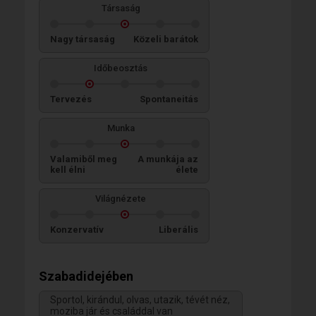
Társaság
Nagy társaság
Közeli barátok
Időbeosztás
Tervezés
Spontaneitás
Munka
Valamiből meg
A munkája az
kell élni
élete
Világnézete
Konzervatív
Liberális
Szabadidejében
Sportol, kirándul, olvas, utazik, tévét néz,
moziba jár és családdal van