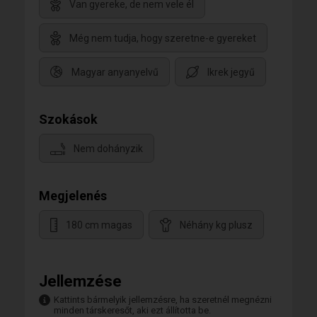
Van gyereke, de nem vele él
Még nem tudja, hogy szeretne-e gyereket
Magyar anyanyelvű
Ikrek jegyű
Szokások
Nem dohányzik
Megjelenés
180 cm magas
Néhány kg plusz
Jellemzése
Kattints bármelyik jellemzésre, ha szeretnél megnézni
minden társkeresőt, aki ezt állította be.