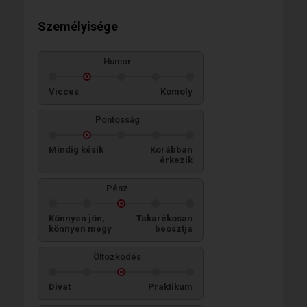
Személyisége
Humor
Vicces
Komoly
Pontosság
Mindig késik
Korábban
érkezik
Pénz
Könnyen jön,
Takarékosan
könnyen megy
beosztja
Öltözködés
Divat
Praktikum