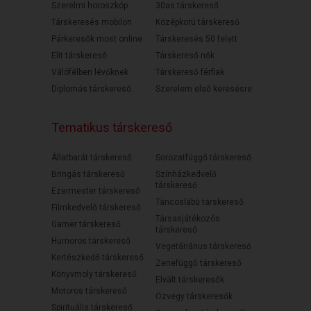
Szerelmi horoszkóp
30as társkereső
Társkeresés mobilon
Középkorú társkereső
Párkeresők most online
Társkeresés 50 felett
Elit társkereső
Társkereső nők
Válófélben lévőknek
Társkereső férfiak
Diplomás társkereső
Szerelem első keresésre
Tematikus társkereső
Állatbarát társkereső
Sorozatfüggő társkereső
Bringás társkereső
Színházkedvelő
társkereső
Ezermester társkereső
Táncoslábú társkereső
Filmkedvelő társkereső
Társasjátékozós
Gamer társkereső
társkereső
Humoros társkereső
Vegetáriánus társkereső
Kertészkedő társkereső
Zenefüggő társkereső
Könyvmoly társkereső
Elvált társkeresők
Motoros társkereső
Özvegy társkeresők
Spirituális társkereső