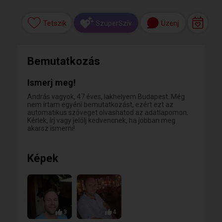
Tetszik
Üzenj
SzuperSzív
Bemutatkozás
Ismerj meg!
András vagyok, 47 éves, lakhelyem Budapest. Még
nem írtam egyéni bemutatkozást, ezért ezt az
automatikus szöveget olvashatod az adatlapomon.
Kérlek, írj vagy jelölj kedvencnek, ha jobban meg
akarsz ismerni!
Képek
3
4