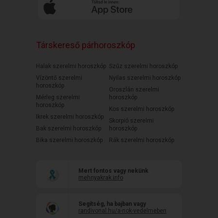
Társkereső párhoroszkóp
Halak szerelmi horoszkóp
Szűz szerelmi horoszkóp
Vízöntő szerelmi
Nyilas szerelmi horoszkóp
horoszkóp
Oroszlán szerelmi
Mérleg szerelmi
horoszkóp
horoszkóp
Kos szerelmi horoszkóp
Ikrek szerelmi horoszkóp
Skorpió szerelmi
Bak szerelmi horoszkóp
horoszkóp
Bika szerelmi horoszkóp
Rák szerelmi horoszkóp
Mert fontos vagy nekünk
mehnyakrak.info
Segítség, ha bajban vagy
randivonal.hu/a-nok-vedelmeben