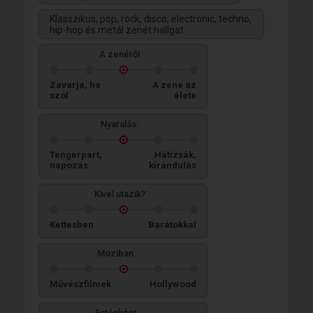
Klasszikus, pop, rock, disco, electronic, techno,
hip-hop és metál zenét hallgat
A zenéről
Zavarja, ha
A zene az
szól
élete
Nyaralás:
Tengerpart,
Hátizsák,
napozás
kirándulás
Kivel utazik?
Kettesben
Barátokkal
Moziban...
Művészfilmek
Hollywood
Esténként...