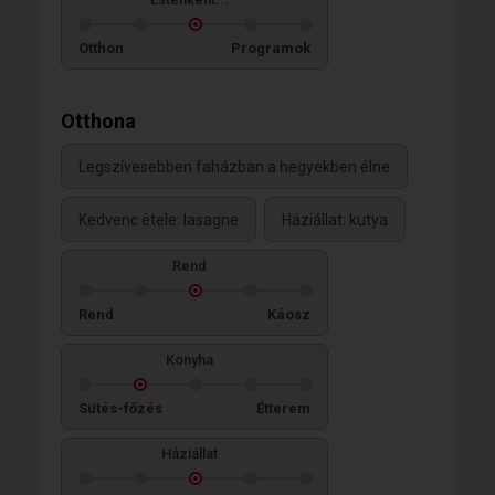
Otthon
Programok
Otthona
Legszívesebben faházban a hegyekben élne
Kedvenc étele: lasagne
Háziállat: kutya
Rend
Rend
Káosz
Konyha
Sütés-főzés
Étterem
Háziállat