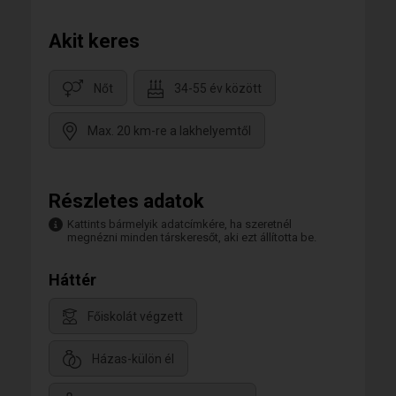
Akit keres
Nőt
34-55 év között
Max. 20 km-re a lakhelyemtől
Részletes adatok
Kattints bármelyik adatcímkére, ha szeretnél
megnézni minden társkeresőt, aki ezt állította be.
Háttér
Főiskolát végzett
Házas-külön él