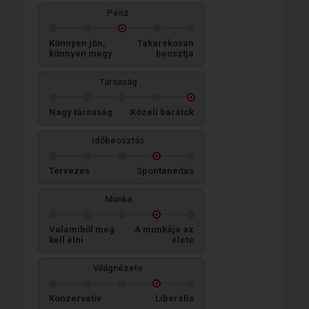
Pénz
Könnyen jön,
Takarékosan
könnyen megy
beosztja
Társaság
Nagy társaság
Közeli barátok
Időbeosztás
Tervezés
Spontaneitás
Munka
Valamiből meg
A munkája az
kell élni
élete
Világnézete
Konzervatív
Liberális