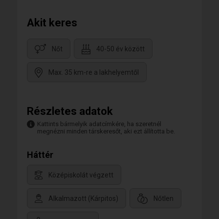
Akit keres
Nőt
40-50 év között
Max. 35 km-re a lakhelyemtől
Részletes adatok
Kattints bármelyik adatcímkére, ha szeretnél
megnézni minden társkeresőt, aki ezt állította be.
Háttér
Középiskolát végzett
Alkalmazott (Kárpitos)
Nőtlen