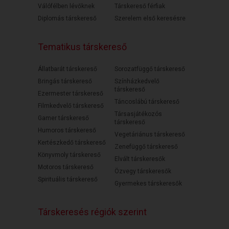
Válófélben lévőknek
Társkereső férfiak
Diplomás társkereső
Szerelem első keresésre
Tematikus társkereső
Állatbarát társkereső
Sorozatfüggő társkereső
Bringás társkereső
Színházkedvelő
társkereső
Ezermester társkereső
Táncoslábú társkereső
Filmkedvelő társkereső
Társasjátékozós
Gamer társkereső
társkereső
Humoros társkereső
Vegetáriánus társkereső
Kertészkedő társkereső
Zenefüggő társkereső
Könyvmoly társkereső
Elvált társkeresők
Motoros társkereső
Özvegy társkeresők
Spirituális társkereső
Gyermekes társkeresők
Társkeresés régiók szerint