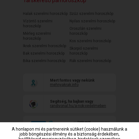
Társkereső párhoroszkóp
Halak szerelmi horoszkóp
Szűz szerelmi horoszkóp
Vízöntő szerelmi
Nyilas szerelmi horoszkóp
horoszkóp
Oroszlán szerelmi
Mérleg szerelmi
horoszkóp
horoszkóp
Kos szerelmi horoszkóp
Ikrek szerelmi horoszkóp
Skorpió szerelmi
Bak szerelmi horoszkóp
horoszkóp
Bika szerelmi horoszkóp
Rák szerelmi horoszkóp
Mert fontos vagy nekünk
mehnyakrak.info
Segítség, ha bajban vagy
randivonal.hu/a-nok-vedelmeben
A honlapon mi és partnereink sütiket (cookie) használunk a
jobb böngészési élmény és a biztonság érdekében,