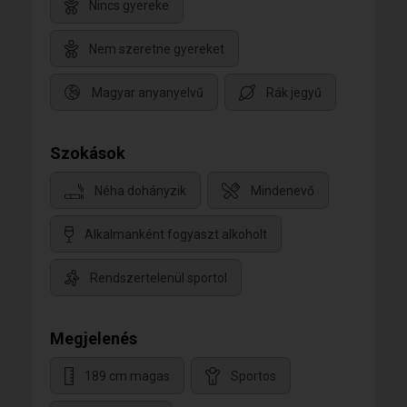
Nincs gyereke
Nem szeretne gyereket
Magyar anyanyelvű
Rák jegyű
Szokások
Néha dohányzik
Mindenevő
Alkalmanként fogyaszt alkoholt
Rendszertelenül sportol
Megjelenés
189 cm magas
Sportos