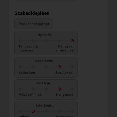
Szabadidejében
Rock zenét hallgat
Nyaralás:
Tengerpart,
Hátizsák,
napozás
kirándulás
Kivel utazik?
Kettesben
Barátokkal
Moziban...
Művészfilmek
Hollywood
Esténként...
Otthon
Programok