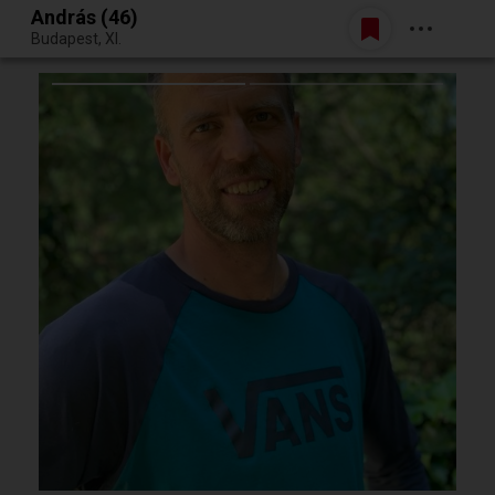
András (46)
Belépés
Budapest, XI.
Egy jó randiból bármi lehet.