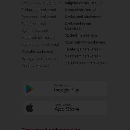
Békéscsabai társkereső
Salgótarjáni társkereső
Budapesti társkereső
Szegedi társkereső
Debreceni társkereső
Szekszárdi társkereső
Egri társkereső
Székesfehérvári
társkereső
Győri társkereső
Szolnoki társkereső
Kaposvári társkereső
Szombathelyi társkereső
Kecskeméti társkereső
Tatabányai társkereső
Miskolci társkereső
Veszprémi társkereső
Nyíregyházi társkereső
Zalaegerszegi társkereső
Pécsi társkereső