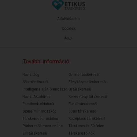
Adatvédelem
Cookiek
ÁSZF
További információ
Randiblog
Online társkereső
Sikertörténetek
Fényképes társkereső
Intelligens ajánlórendszer
Új társkereső
Randi Akadémia
Keresztény társkereső
Facebook oldalunk
Fiatal társkereső
Szerelmi horoszkóp
30as társkereső
Társkeresés mobilon
Középkorú társkereső
Párkeresők most online
Társkeresés 50 felett
Elit társkereső
Társkereső nők