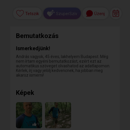
Tetszik
Üzenj
SzuperSzív
Bemutatkozás
Ismerkedjünk!
András vagyok, 45 éves, lakhelyem Budapest. Még
nem írtam egyéni bemutatkozást, ezért ezt az
automatikus szöveget olvashatod az adatlapomon.
Kérlek, írj vagy jelölj kedvencnek, ha jobban meg
akarsz ismerni!
Képek
1