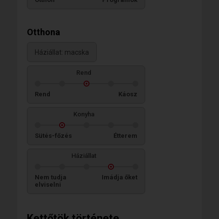
Otthona
Háziállat: macska
Rend
Rend
Káosz
Konyha
Sütés-főzés
Étterem
Háziállat
Nem tudja
Imádja őket
elviselni
Kettőtök története