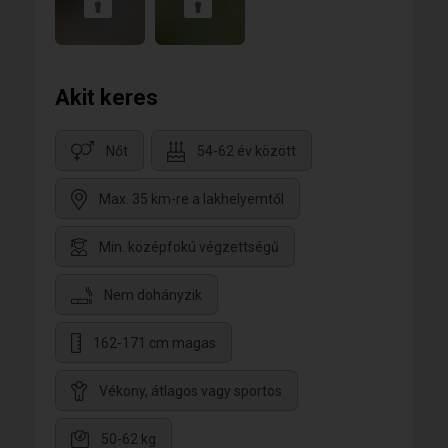
Akit keres
Nőt
54-62 év között
Max. 35 km-re a lakhelyemtől
Min. középfokú végzettségű
Nem dohányzik
162-171 cm magas
Vékony, átlagos vagy sportos
50-62 kg