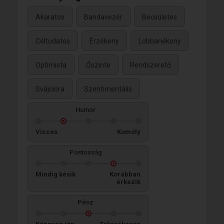
Akaratos
Bandavezér
Becsületes
Céltudatos
Érzékeny
Lobbanékony
Optimista
Őszinte
Rendszerető
Svájcióra
Szentimentális
Humor
Vicces
Komoly
Pontosság
Mindig késik
Korábban
érkezik
Pénz