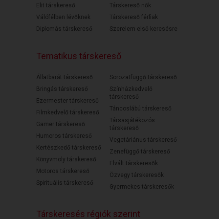
Elit társkereső
Társkereső nők
Válófélben lévőknek
Társkereső férfiak
Diplomás társkereső
Szerelem első keresésre
Tematikus társkereső
Állatbarát társkereső
Sorozatfüggő társkereső
Bringás társkereső
Színházkedvelő
társkereső
Ezermester társkereső
Táncoslábú társkereső
Filmkedvelő társkereső
Társasjátékozós
Gamer társkereső
társkereső
Humoros társkereső
Vegetáriánus társkereső
Kertészkedő társkereső
Zenefüggő társkereső
Könyvmoly társkereső
Elvált társkeresők
Motoros társkereső
Özvegy társkeresők
Spirituális társkereső
Gyermekes társkeresők
Társkeresés régiók szerint