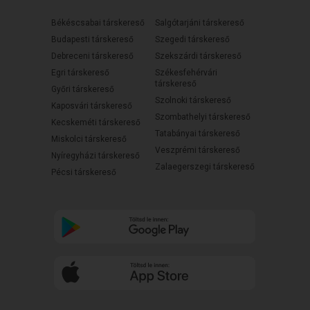
Békéscsabai társkereső
Salgótarjáni társkereső
Budapesti társkereső
Szegedi társkereső
Debreceni társkereső
Szekszárdi társkereső
Egri társkereső
Székesfehérvári
társkereső
Győri társkereső
Szolnoki társkereső
Kaposvári társkereső
Szombathelyi társkereső
Kecskeméti társkereső
Tatabányai társkereső
Miskolci társkereső
Veszprémi társkereső
Nyíregyházi társkereső
Zalaegerszegi társkereső
Pécsi társkereső