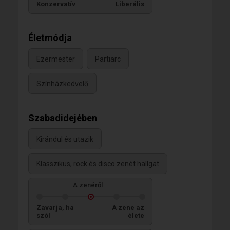
Konzervatív
Liberális
Életmódja
Ezermester
Partiarc
Színházkedvelő
Szabadidejében
Kirándul és utazik
Klasszikus, rock és disco zenét hallgat
A zenéről
Zavarja, ha
A zene az
szól
élete