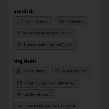
Szokások
Nem dohányzik
Mindenevő
Alkalmanként fogyaszt alkoholt
Rendszertelenül sportol (Egyéb)
Megjelenés
184 cm magas
Néhány kg plusz
99 kg
Szőkésbarna hajú
Zöldeskék szemű
Tetoválásai: neki nincs, elutasítja