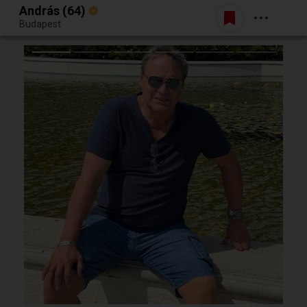
András (64)
Belépés
Budapest
Egy jó randiból bármi lehet.