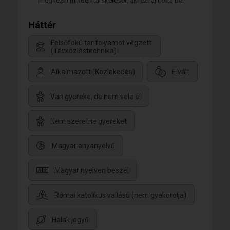
megnézni minden társkeresőt, aki ezt állította be.
Háttér
Felsőfokú tanfolyamot végzett
(Távközlèstechnika)
Alkalmazott (Közlekedés)
Elvált
Van gyereke, de nem vele él
Nem szeretne gyereket
Magyar anyanyelvű
Magyar nyelven beszél
Római katolikus vallású (nem gyakorolja)
Halak jegyű