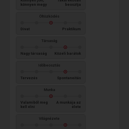
Könnyen jön,
Takarékosan
könnyen megy
beosztja
Öltözködés
Divat
Praktikum
Társaság
Nagy társaság
Közeli barátok
Időbeosztás
Tervezés
Spontaneitás
Munka
Valamiből meg
A munkája az
kell élni
élete
Világnézete