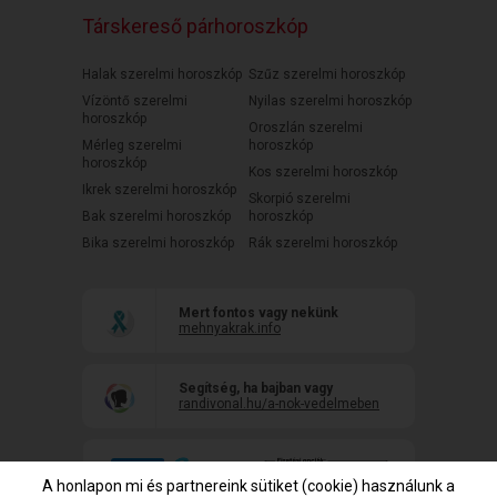
Társkereső párhoroszkóp
Halak szerelmi horoszkóp
Szűz szerelmi horoszkóp
Vízöntő szerelmi
Nyilas szerelmi horoszkóp
horoszkóp
Oroszlán szerelmi
Mérleg szerelmi
horoszkóp
horoszkóp
Kos szerelmi horoszkóp
Ikrek szerelmi horoszkóp
Skorpió szerelmi
Bak szerelmi horoszkóp
horoszkóp
Bika szerelmi horoszkóp
Rák szerelmi horoszkóp
Mert fontos vagy nekünk
mehnyakrak.info
Segítség, ha bajban vagy
randivonal.hu/a-nok-vedelmeben
A honlapon mi és partnereink sütiket (cookie) használunk a