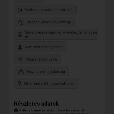
Szőke vagy szőkésbarna hajú
Hajadon, elvált vagy özvegy
Nincs gyereke vagy van gyereke, de nem vele
él
Nem szeretne gyereket
Magyar anyanyelvű
Hisz, de nem gyakorolja
Alkalmanként fogyaszt alkoholt
Részletes adatok
Kattints bármelyik adatcímkére, ha szeretnél