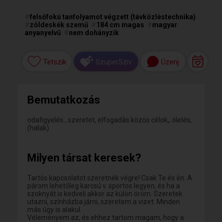
#
felsőfokú tanfolyamot végzett (távközlèstechnika)
#
zöldeskék szemű
#
184 cm magas
#
magyar
anyanyelvű
#
nem dohányzik
Tetszik
Üzenj
SzuperSzív
Bemutatkozás
odafigyelés , szeretet, elfogadàs közös célok,, ölelés,
(halak)
Milyen társat keresek?
Tartós kapcsolatot szeretnék végre! Csak Te és èn. A
párom lehetőleg karcsú v. sportos legyen, és ha a
szoknyát is kedveli akkor az külön öröm. Szeretek
utazni, színházba járni, szeretem a vizet. Minden
más úgy is alakul.
Véleményem az, és ehhez tartom magam, hogy a