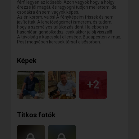
férfi legyen az idősebb. Azon vagyok hogy a hölgy
érezze jól magát, és ragyogni tudjon mellettem, de
csodákra én sem vagyok képes.
Az én korom, valós! A fényképeim frissek és nem
javítottak. A lehetőségeimet ismerem, és tudom,
hogy a személyes találkozás dönt. Ha ebben is
hasonlóan gondolkodsz, csak akkor jelölj vissza!!!
A távolság a kapcsolat ellensége. Budapesten v. max.
Pest megyében keresek társat elsősorban.
Képek
+2
7
2
Titkos fotók