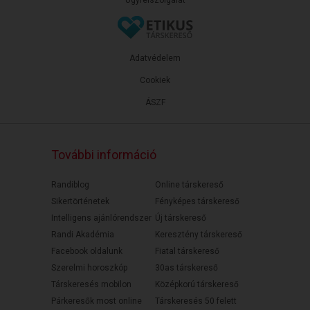
Adatvédelem
Cookiek
ÁSZF
További információ
Randiblog
Online társkereső
Sikertörténetek
Fényképes társkereső
Intelligens ajánlórendszer
Új társkereső
Randi Akadémia
Keresztény társkereső
Facebook oldalunk
Fiatal társkereső
Szerelmi horoszkóp
30as társkereső
Társkeresés mobilon
Középkorú társkereső
Párkeresők most online
Társkeresés 50 felett