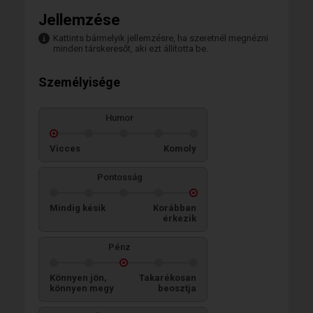
Jellemzése
Kattints bármelyik jellemzésre, ha szeretnél megnézni
minden társkeresőt, aki ezt állította be.
Személyisége
Humor
Vicces
Komoly
Pontosság
Mindig késik
Korábban
érkezik
Pénz
Könnyen jön,
Takarékosan
könnyen megy
beosztja