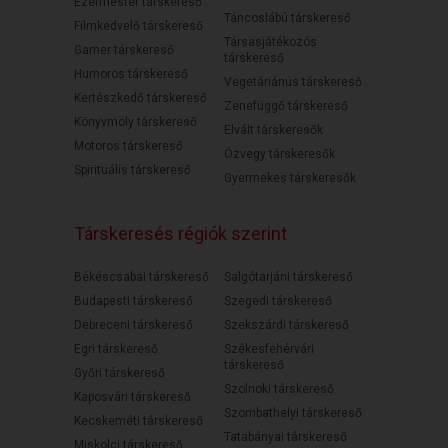
Ezermester társkereső
Táncoslábú társkereső
Filmkedvelő társkereső
Társasjátékozós
Gamer társkereső
társkereső
Humoros társkereső
Vegetáriánus társkereső
Kertészkedő társkereső
Zenefüggő társkereső
Könyvmoly társkereső
Elvált társkeresők
Motoros társkereső
Özvegy társkeresők
Spirituális társkereső
Gyermekes társkeresők
Társkeresés régiók szerint
Békéscsabai társkereső
Salgótarjáni társkereső
Budapesti társkereső
Szegedi társkereső
Debreceni társkereső
Szekszárdi társkereső
Egri társkereső
Székesfehérvári
társkereső
Győri társkereső
Szolnoki társkereső
Kaposvári társkereső
Szombathelyi társkereső
Kecskeméti társkereső
Tatabányai társkereső
Miskolci társkereső