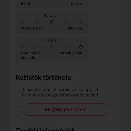
Rend
Káosz
Konyha
Sütés-főzés
Étterem
Háziállat
Nem tudja
Imádja őket
elviselni
Kettőtök története
Regisztrálj most és ismerkedj meg vele!
Írd meg a saját szerelmes történetedet!
Megtalálom a párom
További információk