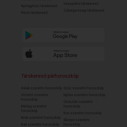
Veszprémi társkereső
Nyíregyházi társkereső
Zalaegerszegi társkereső
Pécsi társkereső
Társkereső párhoroszkóp
Halak szerelmi horoszkóp
Szűz szerelmi horoszkóp
Vízöntő szerelmi
Nyilas szerelmi horoszkóp
horoszkóp
Oroszlán szerelmi
Mérleg szerelmi
horoszkóp
horoszkóp
Kos szerelmi horoszkóp
Ikrek szerelmi horoszkóp
Skorpió szerelmi
Bak szerelmi horoszkóp
horoszkóp