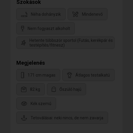
Szokások
Néha dohányzik
Mindenevő
Nem fogyaszt alkoholt
Hetente többször sportol (Futás, kerékpár és
testépítés/fitnesz)
Megjelenés
171 cm magas
Átlagos testalkatú
82 kg
Őszülő hajú
Kék szemű
Tetoválásai: neki nincs, de nem zavarja