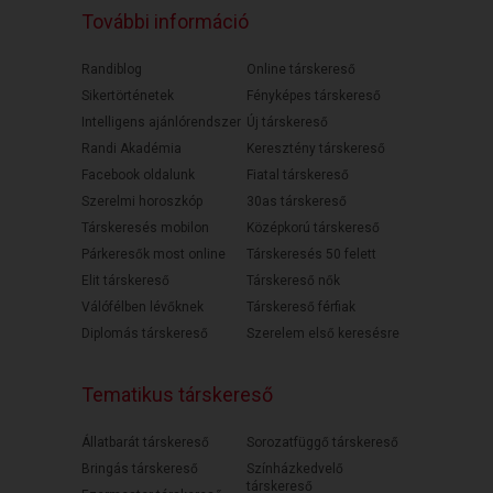
További információ
Randiblog
Online társkereső
Sikertörténetek
Fényképes társkereső
Intelligens ajánlórendszer
Új társkereső
Randi Akadémia
Keresztény társkereső
Facebook oldalunk
Fiatal társkereső
Szerelmi horoszkóp
30as társkereső
Társkeresés mobilon
Középkorú társkereső
Párkeresők most online
Társkeresés 50 felett
Elit társkereső
Társkereső nők
Válófélben lévőknek
Társkereső férfiak
Diplomás társkereső
Szerelem első keresésre
Tematikus társkereső
Állatbarát társkereső
Sorozatfüggő társkereső
Bringás társkereső
Színházkedvelő
társkereső