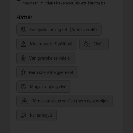
megnézni minden társkeresőt, aki ezt állította be.
Háttér
Középiskolát végzett (Autó szerelő)
Alkalmazott (Szállítás)
Elvált
Van gyereke és vele él
Nem szeretne gyereket
Magyar anyanyelvű
Római katolikus vallású (nem gyakorolja)
Nyilas jegyű