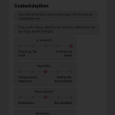
Szabadidejében
Sportol, kirándul, vezet, pihenget, tévét néz és
családdal van
Pop, rock, disco, electronic, techno, alternativ és
hip-hop zenét hallgat
A zenéről
Zavarja, ha
A zene az
szól
élete
Nyaralás:
Tengerpart,
Hátizsák,
napozás
kirándulás
Kivel utazik?
Kettesben
Barátokkal
Moziban...