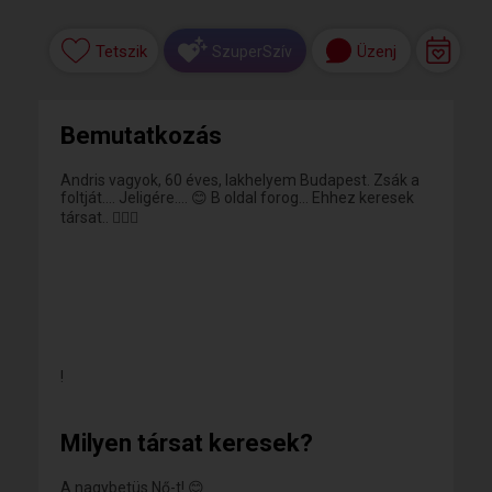
Tetszik
Üzenj
SzuperSzív
Bemutatkozás
Andris vagyok, 60 éves, lakhelyem Budapest. Zsák a
foltját.... Jeligére.... 😊 B oldal forog... Ehhez keresek
társat.. 🤷🏼‍♂️
!
Milyen társat keresek?
A nagybetüs Nő-t! 😊