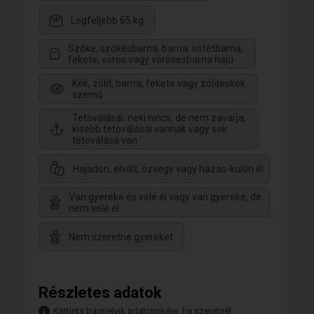
Legfeljebb 65 kg
Szőke, szőkésbarna, barna, sötétbarna,
fekete, vörös vagy vörösesbarna hajú
Kék, zöld, barna, fekete vagy zöldeskék
szemű
Tetoválásai: neki nincs, de nem zavarja,
kisebb tetoválásai vannak vagy sok
tetoválása van
Hajadon, elvált, özvegy vagy házas-külön él
Van gyereke és vele él vagy van gyereke, de
nem vele él
Nem szeretne gyereket
Részletes adatok
Kattints bármelyik adatcímkére, ha szeretnél