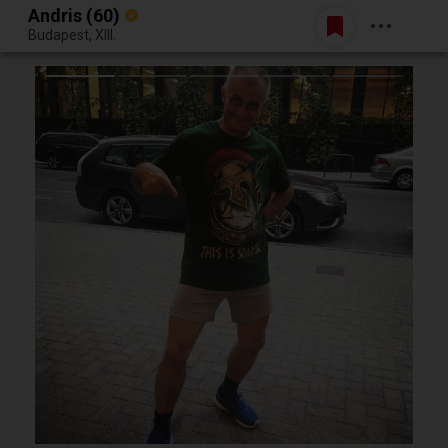
Andris (60)
Belépés
Budapest, XIII.
Egy jó randiból bármi lehet.