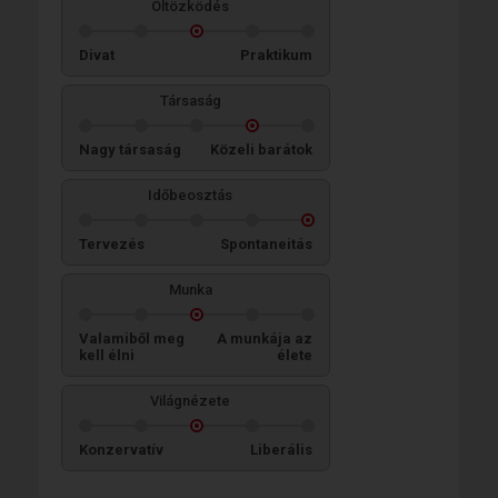
Öltözködés
Divat
Praktikum
Társaság
Nagy társaság
Közeli barátok
Időbeosztás
Tervezés
Spontaneitás
Munka
Valamiből meg
A munkája az
kell élni
élete
Világnézete
Konzervatív
Liberális