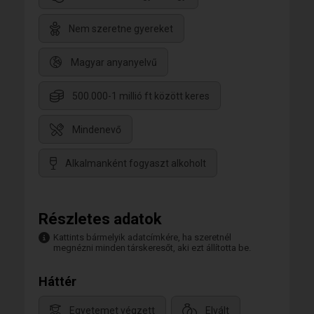
Nem szeretne gyereket
Magyar anyanyelvű
500.000-1 millió ft között keres
Mindenevő
Alkalmanként fogyaszt alkoholt
Részletes adatok
Kattints bármelyik adatcímkére, ha szeretnél
megnézni minden társkeresőt, aki ezt állította be.
Háttér
Egyetemet végzett
Elvált