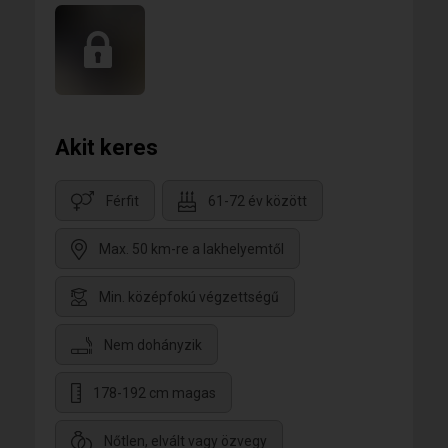
Akit keres
Férfit
61-72 év között
Max. 50 km-re a lakhelyemtől
Min. középfokú végzettségű
Nem dohányzik
178-192 cm magas
Nőtlen, elvált vagy özvegy