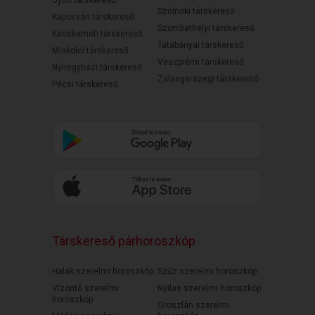
Győri társkereső
Szolnoki társkereső
Kaposvári társkereső
Szombathelyi társkereső
Kecskeméti társkereső
Tatabányai társkereső
Miskolci társkereső
Veszprémi társkereső
Nyíregyházi társkereső
Zalaegerszegi társkereső
Pécsi társkereső
Társkereső párhoroszkóp
Halak szerelmi horoszkóp
Szűz szerelmi horoszkóp
Vízöntő szerelmi
Nyilas szerelmi horoszkóp
horoszkóp
Oroszlán szerelmi