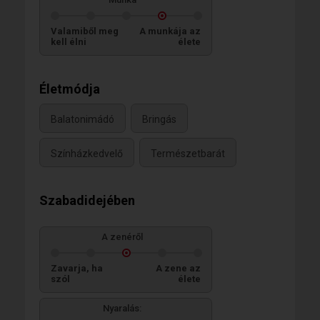
Valamiből meg
A munkája az
kell élni
élete
Életmódja
Balatonimádó
Bringás
Színházkedvelő
Természetbarát
Szabadidejében
A zenéről
Zavarja, ha
A zene az
szól
élete
Nyaralás: