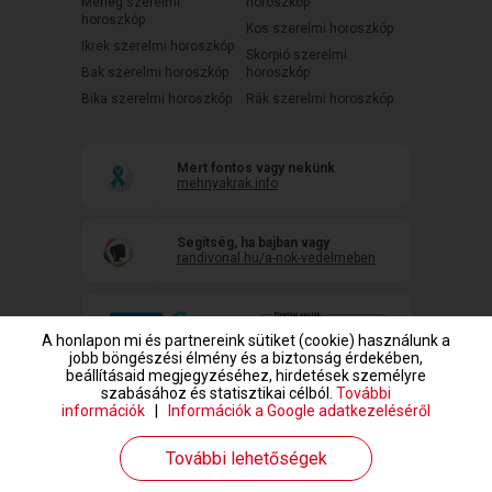
Mérleg szerelmi
horoszkóp
horoszkóp
Kos szerelmi horoszkóp
Ikrek szerelmi horoszkóp
Skorpió szerelmi
Bak szerelmi horoszkóp
horoszkóp
Bika szerelmi horoszkóp
Rák szerelmi horoszkóp
Mert fontos vagy nekünk
mehnyakrak.info
Segítség, ha bajban vagy
randivonal.hu/a-nok-vedelmeben
A honlapon mi és partnereink sütiket (cookie) használunk a
jobb böngészési élmény és a biztonság érdekében,
beállításaid megjegyzéséhez, hirdetések személyre
szabásához és statisztikai célból.
További
információk
|
Információk a Google adatkezeléséről
www.randivonal.hu © Copyright 1999-2026 Dating Central Europe Zrt.
További lehetőségek