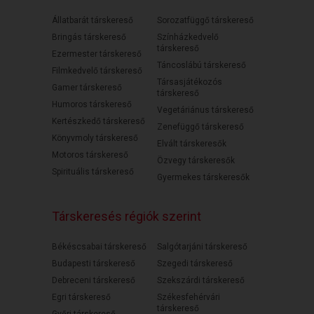
Állatbarát társkereső
Sorozatfüggő társkereső
Bringás társkereső
Színházkedvelő
társkereső
Ezermester társkereső
Táncoslábú társkereső
Filmkedvelő társkereső
Társasjátékozós
Gamer társkereső
társkereső
Humoros társkereső
Vegetáriánus társkereső
Kertészkedő társkereső
Zenefüggő társkereső
Könyvmoly társkereső
Elvált társkeresők
Motoros társkereső
Özvegy társkeresők
Spirituális társkereső
Gyermekes társkeresők
Társkeresés régiók szerint
Békéscsabai társkereső
Salgótarjáni társkereső
Budapesti társkereső
Szegedi társkereső
Debreceni társkereső
Szekszárdi társkereső
Egri társkereső
Székesfehérvári
társkereső