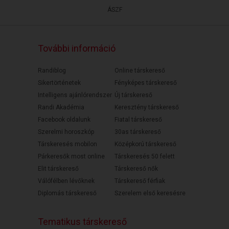
ÁSZF
További információ
Randiblog
Online társkereső
Sikertörténetek
Fényképes társkereső
Intelligens ajánlórendszer
Új társkereső
Randi Akadémia
Keresztény társkereső
Facebook oldalunk
Fiatal társkereső
Szerelmi horoszkóp
30as társkereső
Társkeresés mobilon
Középkorú társkereső
Párkeresők most online
Társkeresés 50 felett
Elit társkereső
Társkereső nők
Válófélben lévőknek
Társkereső férfiak
Diplomás társkereső
Szerelem első keresésre
Tematikus társkereső