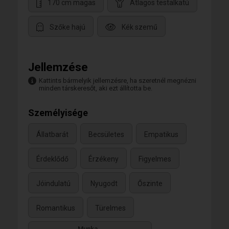
170 cm magas
Átlagos testalkatú
Szőke hajú
Kék szemű
Jellemzése
Kattints bármelyik jellemzésre, ha szeretnél megnézni
minden társkeresőt, aki ezt állította be.
Személyisége
Állatbarát
Becsületes
Empatikus
Érdeklődő
Érzékeny
Figyelmes
Jóindulatú
Nyugodt
Őszinte
Romantikus
Türelmes
Munka