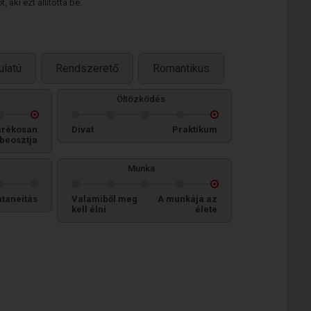
 aki ezt állította be.
ulatú
Rendszerető
Romantikus
Öltözködés
arékosan
Divat
Praktikum
beosztja
Munka
taneitás
Valamiből meg
A munkája az
kell élni
élete