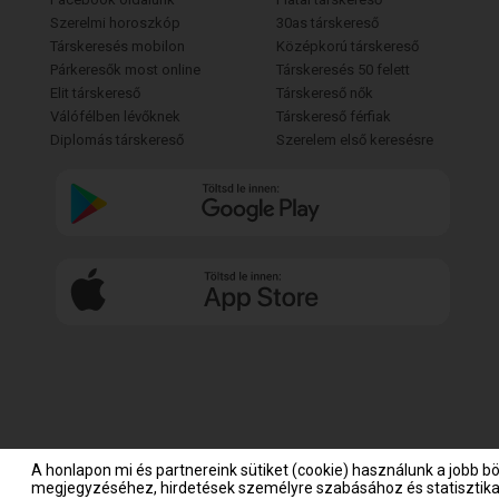
Szerelmi horoszkóp
30as társkereső
Társkeresés mobilon
Középkorú társkereső
Párkeresők most online
Társkeresés 50 felett
Elit társkereső
Társkereső nők
Válófélben lévőknek
Társkereső férfiak
Diplomás társkereső
Szerelem első keresésre
A honlapon mi és partnereink sütiket (cookie) használunk a jobb b
megjegyzéséhez, hirdetések személyre szabásához és statisztikai