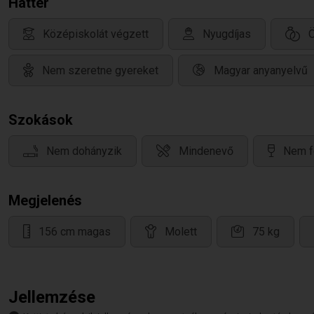
Háttér
Középiskolát végzett
Nyugdíjas
Nem szeretne gyereket
Magyar anyanyelvű
Szokások
Nem dohányzik
Mindenevő
Nem f
Megjelenés
156 cm magas
Molett
75 kg
Jellemzése