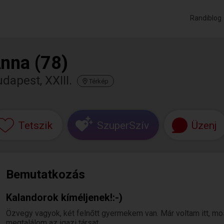
Randiblog
nna (78)
dapest, XXIII.
Térkép
Tetszik
SzuperSzív
Üzenj
Bemutatkozás
Kalandorok kíméljenek!:-)
Özvegy vagyok, két felnőtt gyermekem van. Már voltam itt, m
megtalálom az igazi társat.