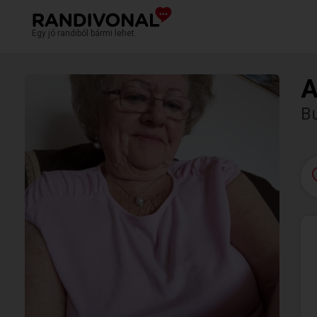
Egy jó randiból bármi lehet.
A
Bu