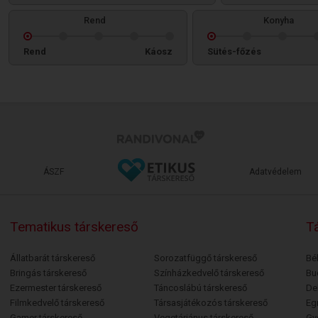
Rend
Konyha
Rend
Káosz
Sütés-főzés
ÁSZF
Adatvédelem
Tematikus társkereső
Tá
Állatbarát társkereső
Sorozatfüggő társkereső
Bé
Bringás társkereső
Színházkedvelő társkereső
Bu
Ezermester társkereső
Táncoslábú társkereső
De
Filmkedvelő társkereső
Társasjátékozós társkereső
Egr
Gamer társkereső
Vegetáriánus társkereső
Gy