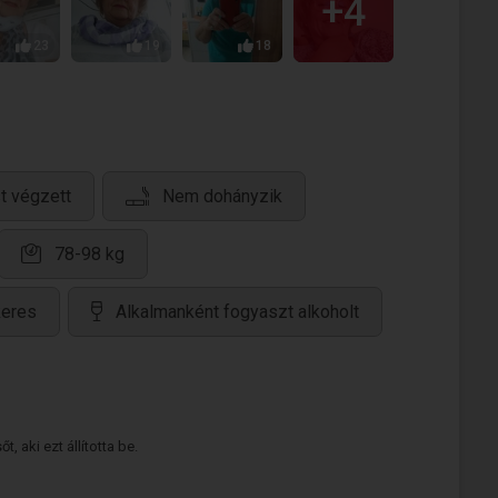
+4
23
19
18
st végzett
Nem dohányzik
78-98 kg
keres
Alkalmanként fogyaszt alkoholt
 aki ezt állította be.