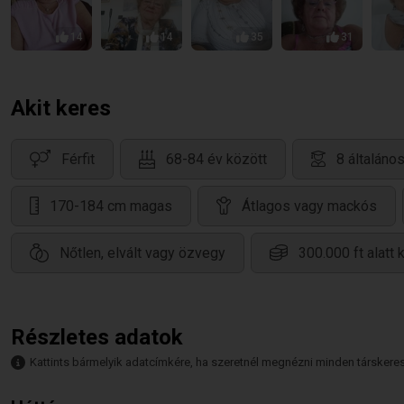
14
14
35
31
Akit keres
Férfit
68-84 év között
8 általáno
170-184 cm magas
Átlagos vagy mackós
Nőtlen, elvált vagy özvegy
300.000 ft alatt 
Részletes adatok
Kattints bármelyik adatcímkére, ha szeretnél megnézni minden társkeresőt,