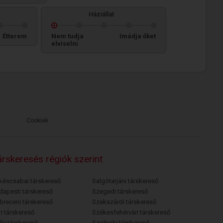
Háziállat
Étterem
Nem tudja
Imádja őket
elviselni
Cookiek
rskeresés régiók szerint
késcsabai társkereső
Salgótarjáni társkereső
dapesti társkereső
Szegedi társkereső
breceni társkereső
Szekszárdi társkereső
i társkereső
Székesfehérvári társkereső
őri társkereső
Szolnoki társkereső