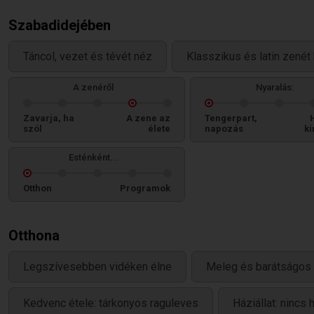
Szabadidejében
Táncol, vezet és tévét néz
Klasszikus és latin zenét 
A zenéről
Nyaralás:
Zavarja, ha
A zene az
Tengerpart,
szól
élete
napozás
ki
Esténként...
Otthon
Programok
Otthona
Legszívesebben vidéken élne
Meleg és barátságos 
Kedvenc étele: tárkonyos raguleves
Háziállat: nincs 