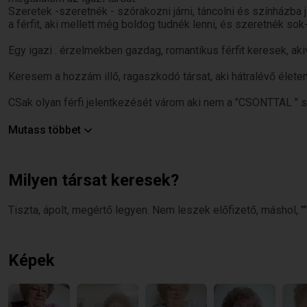
Szeretek -szeretnék - szórakozni járni, táncolni és színházba 
a férfit, aki mellett még boldog tudnék lenni, és szeretnék sok
Egy igazi . érzelmekben gazdag, romantikus férfit keresek, 
Keresem a hozzám illő, ragaszkodó társat, aki hátralévő élete
CSak olyan férfi jelentkezését várom aki nem a "CSONTTAL " s
Elizabeth Barrett Browning, a költőnő szerint:
Mutass többet
mindig van remény, hogy rád találjon a szerelem - még akkor i
Milyen társat keresek?
Sajnos nem vagyok sovány, sőőőőőt
VAN ITT VALAKI, AKI VALÓBAN TÁRSAT KERES??????Fiűk. Nem 
Tiszta, ápolt, megértő legyen. Nem leszek előfizető, máshol, ""
*moderálva* pár nap múlva megszünik az előfizetésem. Faceb
Képek