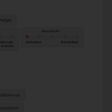
hallgat
Kivel utazik?
Hátizsák,
Kettesben
Barátokkal
rándulás
otthona van
háziállatom