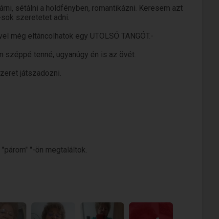
járni, sétálni a holdfényben, romantikázni. Keresem azt
-sok szeretetet adni.
akivel még eltáncolhatok egy UTOLSÓ TANGÓT.-
m széppé tenné, ugyanúgy én is az övét.
zeret játszadozni.
s, ha öregnek, betegnek és csúnyának érzed magad...
leszek előfizető, de várom a jelentkezését
 "párom" "-ön megtaláltok.
ookon *moderálva* megtalálható leszek.