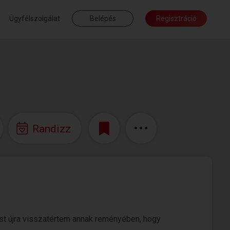
Ügyfélszolgálat
Belépés
Regisztráció
Randizz
ost újra visszatértem annak reményében, hogy