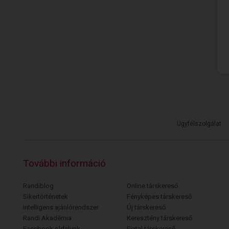
Ügyfélszolgálat
További információ
Randiblog
Online társkereső
Sikertörténetek
Fényképes társkereső
Intelligens ajánlórendszer
Új társkereső
Randi Akadémia
Keresztény társkereső
Facebook oldalunk
Fiatal társkereső