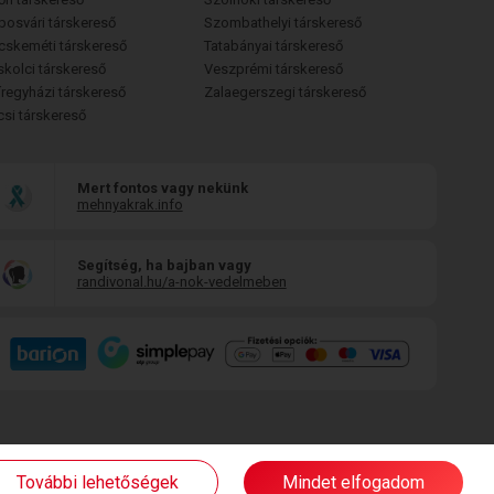
posvári társkereső
Szombathelyi társkereső
cskeméti társkereső
Tatabányai társkereső
skolci társkereső
Veszprémi társkereső
íregyházi társkereső
Zalaegerszegi társkereső
csi társkereső
Mert fontos vagy nekünk
mehnyakrak.info
Segítség, ha bajban vagy
randivonal.hu/a-nok-vedelmeben
További lehetőségek
Mindet elfogadom