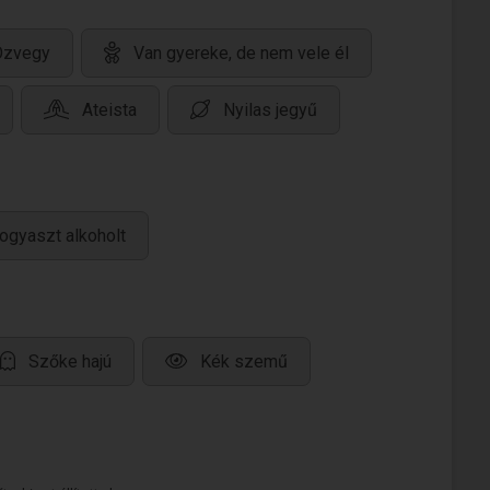
Özvegy
Van gyereke, de nem vele él
Ateista
Nyilas jegyű
ogyaszt alkoholt
Szőke hajú
Kék szemű