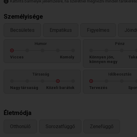
Kattints bármelyik jellemzésre, ha szeretnél megnézni minden társkeresőt,
Személyisége
Becsületes
Empatikus
Figyelmes
Jóind
Humor
Pénz
Vicces
Komoly
Könnyen jön,
Tak
könnyen megy
Társaság
Időbeosztás
Nagy társaság
Közeli barátok
Tervezés
Spon
Életmódja
Otthonülő
Sorozatfüggő
Zenefüggő