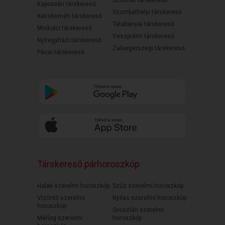
Szolnoki társkereső
Kaposvári társkereső
Szombathelyi társkereső
Kecskeméti társkereső
Tatabányai társkereső
Miskolci társkereső
Veszprémi társkereső
Nyíregyházi társkereső
Zalaegerszegi társkereső
Pécsi társkereső
Társkereső párhoroszkóp
Halak szerelmi horoszkóp
Szűz szerelmi horoszkóp
Vízöntő szerelmi
Nyilas szerelmi horoszkóp
horoszkóp
Oroszlán szerelmi
Mérleg szerelmi
horoszkóp