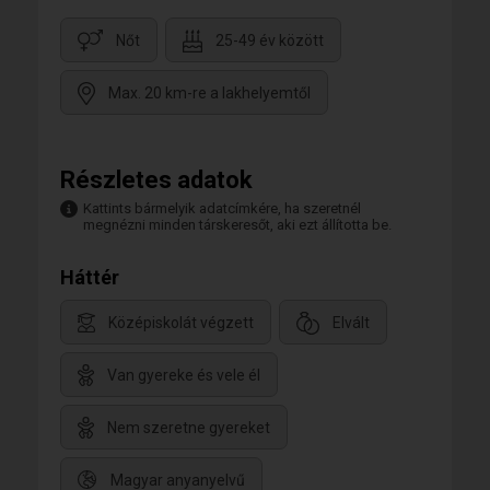
Nőt
25-49 év között
Max. 20 km-re a lakhelyemtől
Részletes adatok
Kattints bármelyik adatcímkére, ha szeretnél
megnézni minden társkeresőt, aki ezt állította be.
Háttér
Középiskolát végzett
Elvált
Van gyereke és vele él
Nem szeretne gyereket
Magyar anyanyelvű