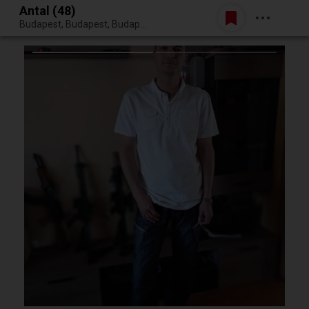
Antal (48)
Belépés
Budapest, Budapest, Budapest XXII. kerülete
Egy jó randiból bármi lehet.