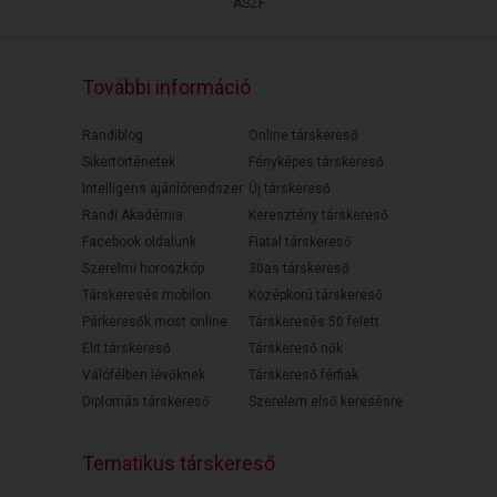
ÁSZF
További információ
Randiblog
Online társkereső
Sikertörténetek
Fényképes társkereső
Intelligens ajánlórendszer
Új társkereső
Randi Akadémia
Keresztény társkereső
Facebook oldalunk
Fiatal társkereső
Szerelmi horoszkóp
30as társkereső
Társkeresés mobilon
Középkorú társkereső
Párkeresők most online
Társkeresés 50 felett
Elit társkereső
Társkereső nők
Válófélben lévőknek
Társkereső férfiak
Diplomás társkereső
Szerelem első keresésre
Tematikus társkereső