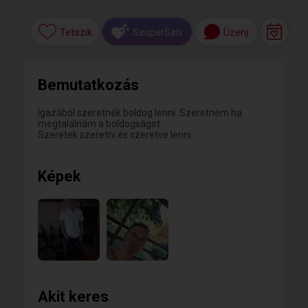
Tetszik
Üzenj
SzuperSzív
Bemutatkozás
Igazából szeretnék boldog lenni. Szeretném ha
megtalálnám a boldogságot.
Szeretek szeretni és szeretve lenni.
Képek
Akit keres