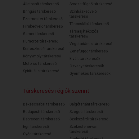
Állatbarát társkereső
Sorozatfüggő társkereső
Bringás társkereső
Színházkedvelő
társkereső
Ezermester társkereső
Táncoslábú társkereső
Filmkedvelő társkereső
Társasjátékozós
Gamer társkereső
társkereső
Humoros társkereső
Vegetáriánus társkereső
Kertészkedő társkereső
Zenefüggő társkereső
Könyvmoly társkereső
Elvált társkeresők
Motoros társkereső
Özvegy társkeresők
Spirituális társkereső
Gyermekes társkeresők
Társkeresés régiók szerint
Békéscsabai társkereső
Salgótarjáni társkereső
Budapesti társkereső
Szegedi társkereső
Debreceni társkereső
Szekszárdi társkereső
Egri társkereső
Székesfehérvári
társkereső
Győri társkereső