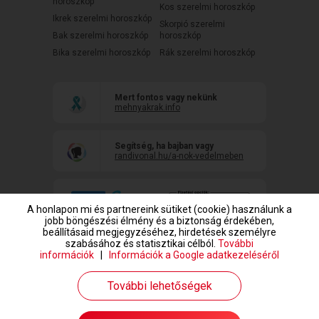
horoszkóp
Kos szerelmi horoszkóp
Ikrek szerelmi horoszkóp
Skorpió szerelmi
Bak szerelmi horoszkóp
horoszkóp
Bika szerelmi horoszkóp
Rák szerelmi horoszkóp
Mert fontos vagy nekünk
mehnyakrak.info
Segítség, ha bajban vagy
randivonal.hu/a-nok-vedelmeben
A honlapon mi és partnereink sütiket (cookie) használunk a
jobb böngészési élmény és a biztonság érdekében,
beállításaid megjegyzéséhez, hirdetések személyre
szabásához és statisztikai célból.
További
információk
|
Információk a Google adatkezeléséről
www.randivonal.hu © Copyright 1999-2026 Dating Central Europe Zrt.
További lehetőségek