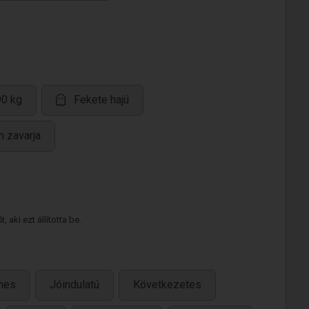
90 kg
Fekete hajú
m zavarja
 aki ezt állította be.
mes
Jóindulatú
Következetes