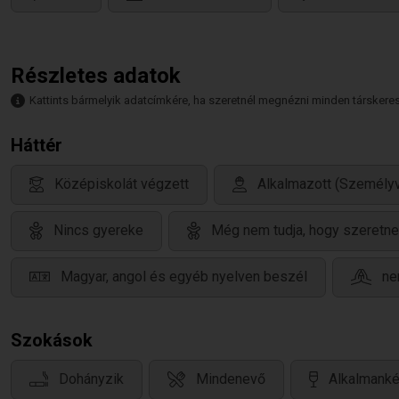
Részletes adatok
Kattints bármelyik adatcímkére, ha szeretnél megnézni minden társkeresőt,
Háttér
Középiskolát végzett
Alkalmazott (Személy
Nincs gyereke
Még nem tudja, hogy szeretne
Magyar, angol és egyéb nyelven beszél
ne
Szokások
Dohányzik
Mindenevő
Alkalmanké