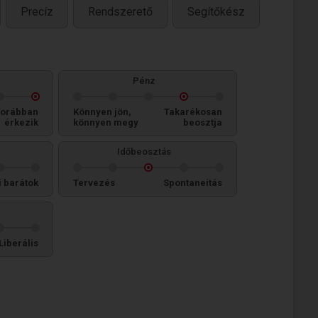
Precíz
Rendszerető
Segítőkész
Pénz
orábban
Könnyen jön,
Takarékosan
érkezik
könnyen megy
beosztja
Időbeosztás
i barátok
Tervezés
Spontaneitás
Liberális