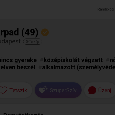
Randiblog
rpad (49)
udapest
Térkép
nincs gyereke
#
középiskolát végzett
#
n
elven beszél
#
alkalmazott (személyvéd
Tetszik
SzuperSzív
Üzenj