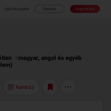
Ügyfélszolgálat
Belépés
Regisztráció
őtlen
#
magyar, angol és egyéb
elem)
Randizz