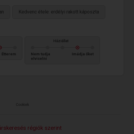
an
Kedvenc étele: erdélyi rakott káposzta
Háziállat
Étterem
Nem tudja
Imádja őket
elviselni
Cookiek
rskeresés régiók szerint