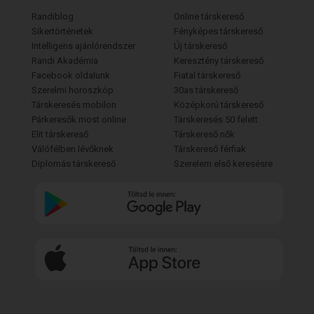
Randiblog
Online társkereső
Sikertörténetek
Fényképes társkereső
Intelligens ajánlórendszer
Új társkereső
Randi Akadémia
Keresztény társkereső
Facebook oldalunk
Fiatal társkereső
Szerelmi horoszkóp
30as társkereső
Társkeresés mobilon
Középkorú társkereső
Párkeresők most online
Társkeresés 50 felett
Elit társkereső
Társkereső nők
Válófélben lévőknek
Társkereső férfiak
Diplomás társkereső
Szerelem első keresésre