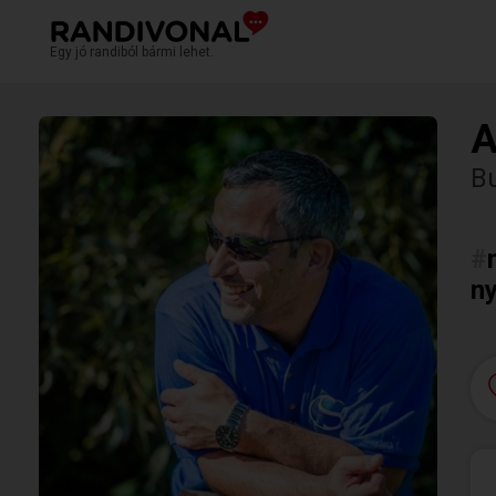
Egy jó randiból bármi lehet.
A
B
#
ny