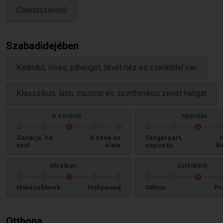
Csendszerető
Szabadidejében
Kirándul, olvas, pihenget, tévét néz és családdal van
Klasszikus, latin, musical és szimfonikus zenét hallgat
A zenéről
Nyaralás:
Zavarja, ha
A zene az
Tengerpart,
szól
élete
napozás
ki
Moziban...
Esténként...
Művészfilmek
Hollywood
Otthon
Pr
Otthona