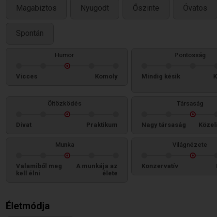
Magabiztos
Nyugodt
Őszinte
Óvatos
Spontán
Humor
Pontosság
Vicces
Komoly
Mindig késik
K
Öltözködés
Társaság
Divat
Praktikum
Nagy társaság
Közel
Munka
Világnézete
Valamiből meg
A munkája az
Konzervatív
kell élni
élete
Életmódja