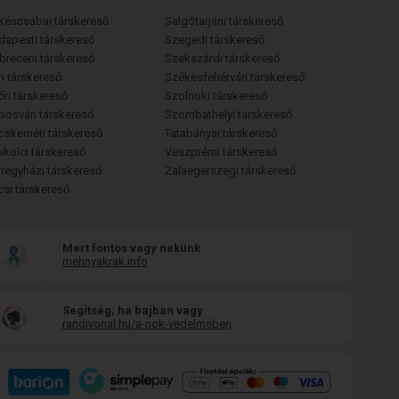
késcsabai társkereső
Salgótarjáni társkereső
dapesti társkereső
Szegedi társkereső
breceni társkereső
Szekszárdi társkereső
i társkereső
Székesfehérvári társkereső
őri társkereső
Szolnoki társkereső
posvári társkereső
Szombathelyi társkereső
cskeméti társkereső
Tatabányai társkereső
skolci társkereső
Veszprémi társkereső
íregyházi társkereső
Zalaegerszegi társkereső
csi társkereső
Mert fontos vagy nekünk
mehnyakrak.info
Segítség, ha bajban vagy
randivonal.hu/a-nok-vedelmeben