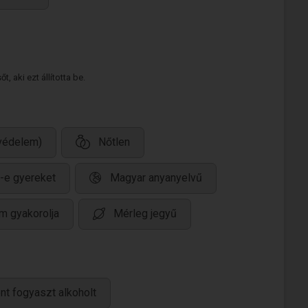
 aki ezt állította be.
védelem)
Nőtlen
-e gyereket
Magyar anyanyelvű
m gyakorolja
Mérleg jegyű
nt fogyaszt alkoholt