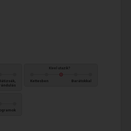
Kivel utazik?
Hátizsák,
Kettesben
Barátokkal
rándulás
ogramok