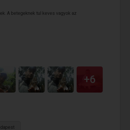
ek. A betegeknek tul keves vagyok az
+6
1
2
udapest