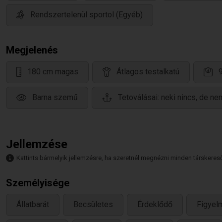
Rendszertelenül sportol (Egyéb)
Megjelenés
180 cm magas
Átlagos testalkatú
Barna szemű
Tetoválásai: neki nincs, de ne
Jellemzése
Kattints bármelyik jellemzésre, ha szeretnél megnézni minden társkeresőt,
Személyisége
Állatbarát
Becsületes
Érdeklődő
Figyel