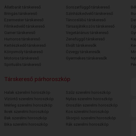
Állatbarát társkereső
Sorozatfüggő társkereső
Bé
Bringás társkereső
Színházkedvelő társkereső
Bu
Ezermester társkereső
Táncoslábú társkereső
De
Filmkedvelő társkereső
Társasjátékozós társkereső
Egr
Gamer társkereső
Vegetáriánus társkereső
Gy
Humoros társkereső
Zenefüggő társkereső
Ka
Kertészkedő társkereső
Elvált társkeresők
Ke
Könyvmoly társkereső
Özvegy társkeresők
Mi
Motoros társkereső
Gyermekes társkeresők
Ny
Spirituális társkereső
Pé
Társkereső párhoroszkóp
Halak szerelmi horoszkóp
Szűz szerelmi horoszkóp
Vízöntő szerelmi horoszkóp
Nyilas szerelmi horoszkóp
Mérleg szerelmi horoszkóp
Oroszlán szerelmi horoszkóp
Ikrek szerelmi horoszkóp
Kos szerelmi horoszkóp
Bak szerelmi horoszkóp
Skorpió szerelmi horoszkóp
Bika szerelmi horoszkóp
Rák szerelmi horoszkóp