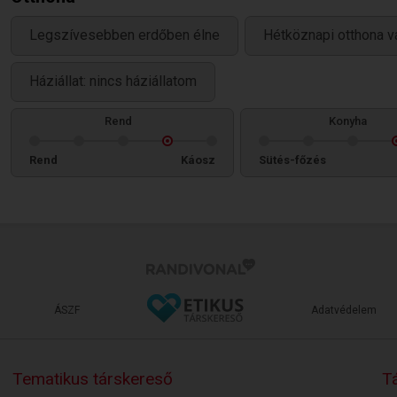
Legszívesebben erdőben élne
Hétköznapi otthona v
Háziállat: nincs háziállatom
Rend
Konyha
Rend
Káosz
Sütés-főzés
ÁSZF
Adatvédelem
Tematikus társkereső
Tá