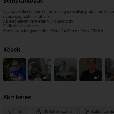
Bemutatkozás
Egy szokatlan ember akinek mindig szokatlan problemai leszn
egeszsegeseknek tul sok!
Az elet nehany teruleten tul konzervativ.
Radikalisan oszinte.
Keszulok a Magastatraba Krivan 2499m es Rysy 2501m
Képek
2
1
1
Akit keres
Nőt
39-51 év között
Lakhelye: B