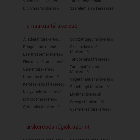
Válófélben lévőknek
Társkereső férfiak
Diplomás társkereső
Szerelem első keresésre
Tematikus társkereső
Állatbarát társkereső
Sorozatfüggő társkereső
Bringás társkereső
Színházkedvelő
társkereső
Ezermester társkereső
Táncoslábú társkereső
Filmkedvelő társkereső
Társasjátékozós
Gamer társkereső
társkereső
Humoros társkereső
Vegetáriánus társkereső
Kertészkedő társkereső
Zenefüggő társkereső
Könyvmoly társkereső
Elvált társkeresők
Motoros társkereső
Özvegy társkeresők
Spirituális társkereső
Gyermekes társkeresők
Társkeresés régiók szerint