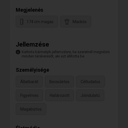
Megjelenés
174 cm magas
Mackós
Jellemzése
Kattints bármelyik jellemzésre, ha szeretnél megnézni
minden társkeresőt, aki ezt állította be.
Személyisége
Állatbarát
Becsületes
Céltudatos
Figyelmes
Határozott
Jóindulatú
Magabiztos