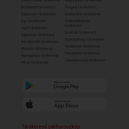
Békéscsabai társkereső
Salgótarjáni társkereső
Budapesti társkereső
Szegedi társkereső
Debreceni társkereső
Szekszárdi társkereső
Egri társkereső
Székesfehérvári
társkereső
Győri társkereső
Szolnoki társkereső
Kaposvári társkereső
Szombathelyi társkereső
Kecskeméti társkereső
Tatabányai társkereső
Miskolci társkereső
Veszprémi társkereső
Nyíregyházi társkereső
Zalaegerszegi társkereső
Pécsi társkereső
Társkereső párhoroszkóp