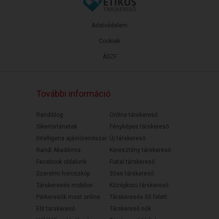
Adatvédelem
Cookiek
ÁSZF
További információ
Randiblog
Online társkereső
Sikertörténetek
Fényképes társkereső
Intelligens ajánlórendszer
Új társkereső
Randi Akadémia
Keresztény társkereső
Facebook oldalunk
Fiatal társkereső
Szerelmi horoszkóp
30as társkereső
Társkeresés mobilon
Középkorú társkereső
Párkeresők most online
Társkeresés 50 felett
Elit társkereső
Társkereső nők