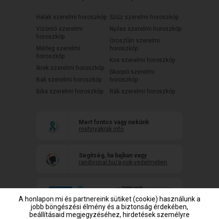
Halak szerelmi horoszkóp
Szűz szerelmi horoszkóp
Vízöntő szerelmi
Nyilas szerelmi horoszkóp
horoszkóp
Oroszlán szerelmi
Mérleg szerelmi
horoszkóp
horoszkóp
Kos szerelmi horoszkóp
Ikrek szerelmi horoszkóp
Skorpió szerelmi
Bak szerelmi horoszkóp
horoszkóp
Bika szerelmi horoszkóp
Rák szerelmi horoszkóp
Mert fontos vagy nekünk
mehnyakrak.info
Segítség, ha bajban vagy
randivonal.hu/a-nok-vedelmeben
A honlapon mi és partnereink sütiket (cookie) használunk a
jobb böngészési élmény és a biztonság érdekében,
beállításaid megjegyzéséhez, hirdetések személyre