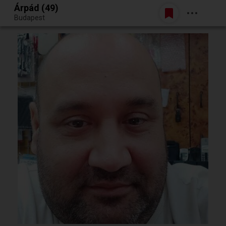
Árpád (49)
Belépés
Budapest
Egy jó randiból bármi lehet.