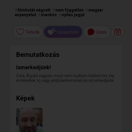
#
főiskolát végzett
#
nem független
#
magyar
anyanyelvű
#
mackós
#
nyilas jegyű
Tetszik
Üzenj
SzuperSzív
Bemutatkozás
Ismerkedjünk!
Szia, Árpád vagyok, most nem tudtam többet írni. Ha
érdekellek, írj vagy jelölj kedvencnek és ismerkedjünk.
Képek