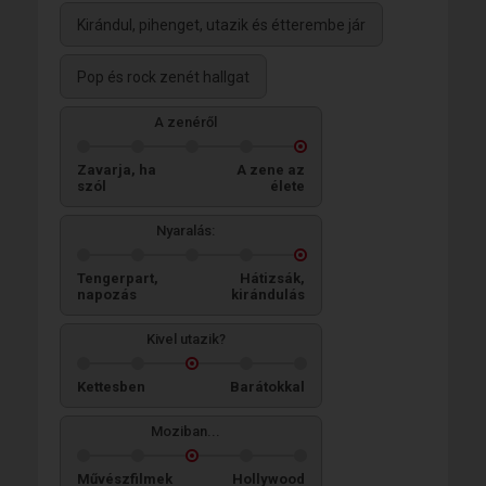
Kirándul, pihenget, utazik és étterembe jár
Pop és rock zenét hallgat
A zenéről
Zavarja, ha
A zene az
szól
élete
Nyaralás:
Tengerpart,
Hátizsák,
napozás
kirándulás
Kivel utazik?
Kettesben
Barátokkal
Moziban...
Művészfilmek
Hollywood