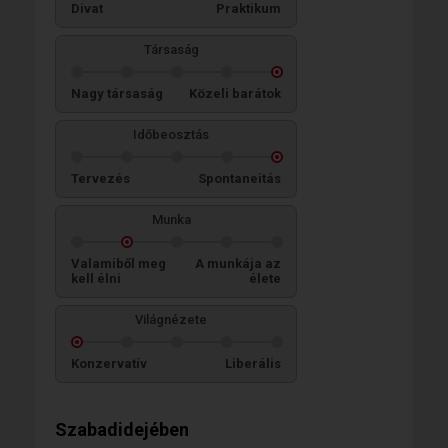
Divat
Praktikum
Társaság
Nagy társaság
Közeli barátok
Időbeosztás
Tervezés
Spontaneitás
Munka
Valamiből meg
A munkája az
kell élni
élete
Világnézete
Konzervatív
Liberális
Szabadidejében