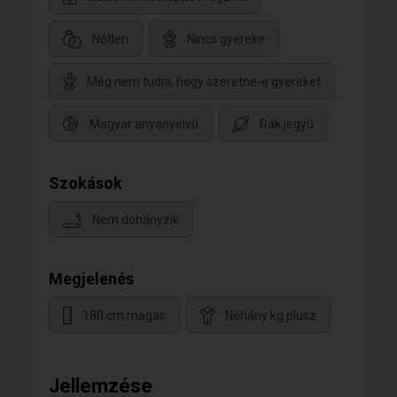
Nőtlen
Nincs gyereke
Még nem tudja, hogy szeretne-e gyereket
Magyar anyanyelvű
Rák jegyű
Szokások
Nem dohányzik
Megjelenés
180 cm magas
Néhány kg plusz
Jellemzése