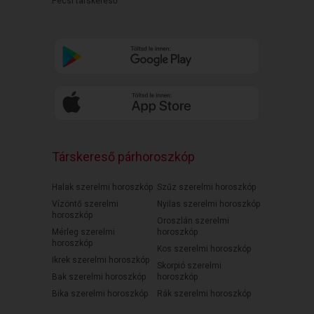
Pécsi társkereső
Társkereső párhoroszkóp
Halak szerelmi horoszkóp
Szűz szerelmi horoszkóp
Vízöntő szerelmi
Nyilas szerelmi horoszkóp
horoszkóp
Oroszlán szerelmi
Mérleg szerelmi
horoszkóp
horoszkóp
Kos szerelmi horoszkóp
Ikrek szerelmi horoszkóp
Skorpió szerelmi
Bak szerelmi horoszkóp
horoszkóp
Bika szerelmi horoszkóp
Rák szerelmi horoszkóp