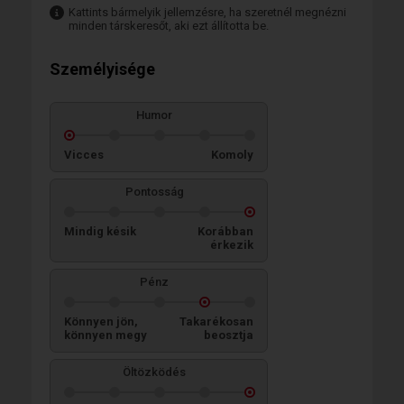
Kattints bármelyik jellemzésre, ha szeretnél megnézni
minden társkeresőt, aki ezt állította be.
Személyisége
Humor
Vicces
Komoly
Pontosság
Mindig késik
Korábban
érkezik
Pénz
Könnyen jön,
Takarékosan
könnyen megy
beosztja
Öltözködés