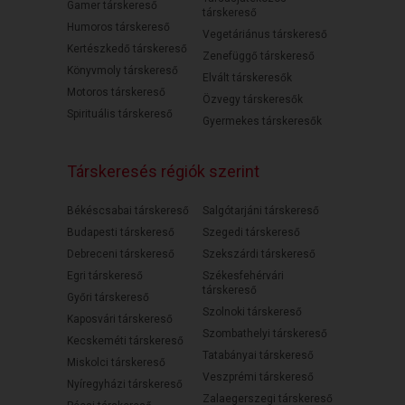
Gamer társkereső
társkereső
Humoros társkereső
Vegetáriánus társkereső
Kertészkedő társkereső
Zenefüggő társkereső
Könyvmoly társkereső
Elvált társkeresők
Motoros társkereső
Özvegy társkeresők
Spirituális társkereső
Gyermekes társkeresők
Társkeresés régiók szerint
Békéscsabai társkereső
Salgótarjáni társkereső
Budapesti társkereső
Szegedi társkereső
Debreceni társkereső
Szekszárdi társkereső
Egri társkereső
Székesfehérvári
társkereső
Győri társkereső
Szolnoki társkereső
Kaposvári társkereső
Szombathelyi társkereső
Kecskeméti társkereső
Tatabányai társkereső
Miskolci társkereső
Veszprémi társkereső
Nyíregyházi társkereső
Zalaegerszegi társkereső