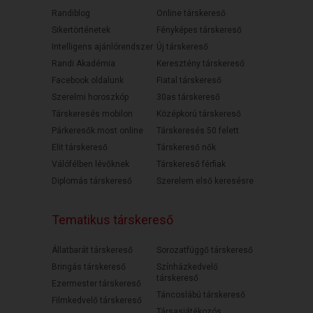
Randiblog
Online társkereső
Sikertörténetek
Fényképes társkereső
Intelligens ajánlórendszer
Új társkereső
Randi Akadémia
Keresztény társkereső
Facebook oldalunk
Fiatal társkereső
Szerelmi horoszkóp
30as társkereső
Társkeresés mobilon
Középkorú társkereső
Párkeresők most online
Társkeresés 50 felett
Elit társkereső
Társkereső nők
Válófélben lévőknek
Társkereső férfiak
Diplomás társkereső
Szerelem első keresésre
Tematikus társkereső
Állatbarát társkereső
Sorozatfüggő társkereső
Bringás társkereső
Színházkedvelő
társkereső
Ezermester társkereső
Táncoslábú társkereső
Filmkedvelő társkereső
Társasjátékozós