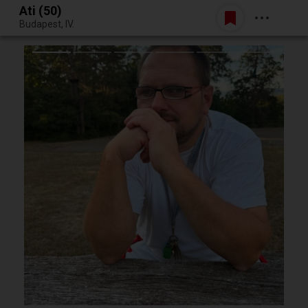
Ati (50)
Belépés
Budapest, IV.
Egy jó randiból bármi lehet.