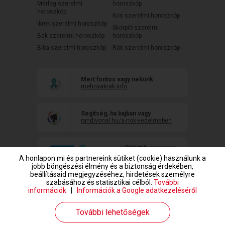
Mérleg szerelmi
horoszkóp
horoszkóp
Kos szerelmi horoszkóp
Ikrek szerelmi horoszkóp
Skorpió szerelmi
Bak szerelmi horoszkóp
horoszkóp
Bika szerelmi horoszkóp
Rák szerelmi horoszkóp
Mert fontos vagy nekünk
mehnyakrak.info
Segítség, ha bajban vagy
randivonal.hu/a-nok-vedelmeben
A honlapon mi és partnereink sütiket (cookie) használunk a
jobb böngészési élmény és a biztonság érdekében,
beállításaid megjegyzéséhez, hirdetések személyre
szabásához és statisztikai célból.
További
információk
|
Információk a Google adatkezeléséről
www.randivonal.hu © Copyright 1999-2026 Dating Central Europe Zrt.
További lehetőségek