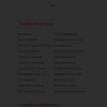
ÁSZF
További információ
Randiblog
Online társkereső
Sikertörténetek
Fényképes társkereső
Intelligens ajánlórendszer
Új társkereső
Randi Akadémia
Keresztény társkereső
Facebook oldalunk
Fiatal társkereső
Szerelmi horoszkóp
30as társkereső
Társkeresés mobilon
Középkorú társkereső
Párkeresők most online
Társkeresés 50 felett
Elit társkereső
Társkereső nők
Válófélben lévőknek
Társkereső férfiak
Diplomás társkereső
Szerelem első keresésre
Tematikus társkereső