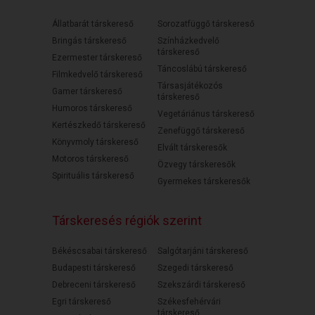
Állatbarát társkereső
Sorozatfüggő társkereső
Bringás társkereső
Színházkedvelő
társkereső
Ezermester társkereső
Táncoslábú társkereső
Filmkedvelő társkereső
Társasjátékozós
Gamer társkereső
társkereső
Humoros társkereső
Vegetáriánus társkereső
Kertészkedő társkereső
Zenefüggő társkereső
Könyvmoly társkereső
Elvált társkeresők
Motoros társkereső
Özvegy társkeresők
Spirituális társkereső
Gyermekes társkeresők
Társkeresés régiók szerint
Békéscsabai társkereső
Salgótarjáni társkereső
Budapesti társkereső
Szegedi társkereső
Debreceni társkereső
Szekszárdi társkereső
Egri társkereső
Székesfehérvári
társkereső