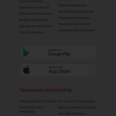
Győri társkereső
Szolnoki társkereső
Kaposvári társkereső
Szombathelyi társkereső
Kecskeméti társkereső
Tatabányai társkereső
Miskolci társkereső
Veszprémi társkereső
Nyíregyházi társkereső
Zalaegerszegi társkereső
Pécsi társkereső
Társkereső párhoroszkóp
Halak szerelmi horoszkóp
Szűz szerelmi horoszkóp
Vízöntő szerelmi
Nyilas szerelmi horoszkóp
horoszkóp
Oroszlán szerelmi