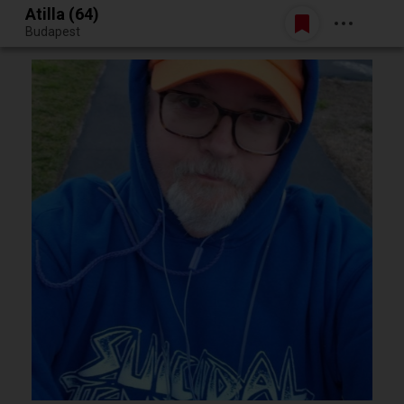
Atilla (64)
Belépés
Budapest
Egy jó randiból bármi lehet.