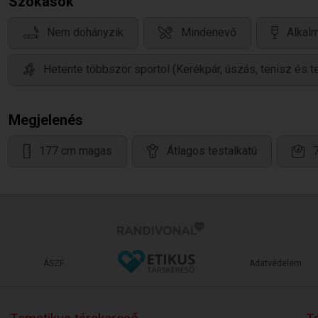
Szokások
Nem dohányzik
Mindenevő
Alkalm
Hetente többször sportol (Kerékpár, úszás, tenisz és t
Megjelenés
177 cm magas
Átlagos testalkatú
ÁSZF
Adatvédelem