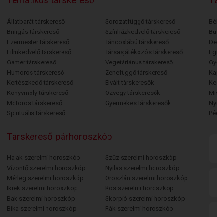
Tematikus társkereső
Tá
Állatbarát társkereső
Sorozatfüggő társkereső
Bé
Bringás társkereső
Színházkedvelő társkereső
Bu
Ezermester társkereső
Táncoslábú társkereső
De
Filmkedvelő társkereső
Társasjátékozós társkereső
Egr
Gamer társkereső
Vegetáriánus társkereső
Gy
Humoros társkereső
Zenefüggő társkereső
Ka
Kertészkedő társkereső
Elvált társkeresők
Ke
Könyvmoly társkereső
Özvegy társkeresők
Mi
Motoros társkereső
Gyermekes társkeresők
Ny
Spirituális társkereső
Pé
Társkereső párhoroszkóp
Halak szerelmi horoszkóp
Szűz szerelmi horoszkóp
Vízöntő szerelmi horoszkóp
Nyilas szerelmi horoszkóp
Mérleg szerelmi horoszkóp
Oroszlán szerelmi horoszkóp
Ikrek szerelmi horoszkóp
Kos szerelmi horoszkóp
Bak szerelmi horoszkóp
Skorpió szerelmi horoszkóp
Bika szerelmi horoszkóp
Rák szerelmi horoszkóp