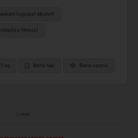
anként fogyaszt alkoholt
estépítés/fitnesz)
73 kg
Barna hajú
Barna szemű
Cookiek