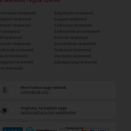
rskeresés régiók szerint
késcsabai társkereső
Salgótarjáni társkereső
dapesti társkereső
Szegedi társkereső
breceni társkereső
Szekszárdi társkereső
i társkereső
Székesfehérvári társkereső
őri társkereső
Szolnoki társkereső
posvári társkereső
Szombathelyi társkereső
cskeméti társkereső
Tatabányai társkereső
skolci társkereső
Veszprémi társkereső
íregyházi társkereső
Zalaegerszegi társkereső
csi társkereső
Mert fontos vagy nekünk
mehnyakrak.info
Segítség, ha bajban vagy
randivonal.hu/a-nok-vedelmeben