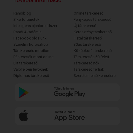
További információ
Randiblog
Online társkereső
Sikertörténetek
Fényképes társkereső
Intelligens ajánlórendszer
Új társkereső
Randi Akadémia
Keresztény társkereső
Facebook oldalunk
Fiatal társkereső
Szerelmi horoszkóp
30as társkereső
Társkeresés mobilon
Középkorú társkereső
Párkeresők most online
Társkeresés 50 felett
Elit társkereső
Társkereső nők
Válófélben lévőknek
Társkereső férfiak
Diplomás társkereső
Szerelem első keresésre