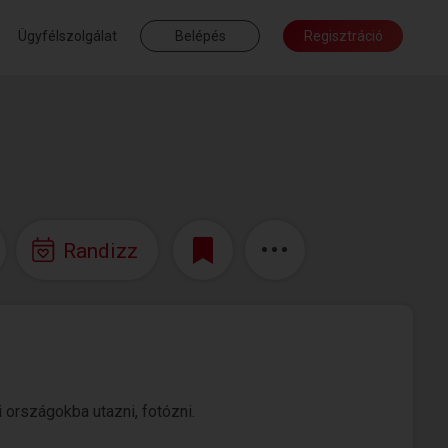
Ügyfélszolgálat
Belépés
Regisztráció
Randizz
i országokba utazni, fotózni.