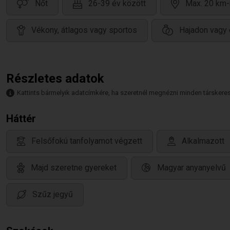
Nőt
26-39 év között
Max. 20 km-
Vékony, átlagos vagy sportos
Hajadon vagy 
Részletes adatok
Kattints bármelyik adatcímkére, ha szeretnél megnézni minden társkeresőt,
Háttér
Felsőfokú tanfolyamot végzett
Alkalmazott
Majd szeretne gyereket
Magyar anyanyelvű
Szűz jegyű