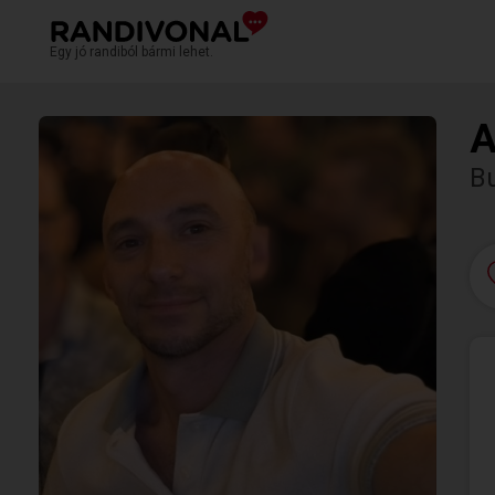
Egy jó randiból bármi lehet.
A
Bu