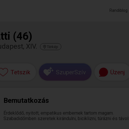
Randiblog
tti (46)
dapest, XIV.
Térkép
Tetszik
SzuperSzív
Üzenj
Bemutatkozás
Érdeklődő, nyitott, empatikus embernek tartom magam.
Szabadidőmben szeretek kirándulni, biciklizni, túrázni és távol