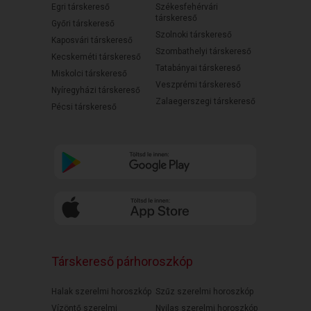
Egri társkereső
Székesfehérvári
társkereső
Győri társkereső
Szolnoki társkereső
Kaposvári társkereső
Szombathelyi társkereső
Kecskeméti társkereső
Tatabányai társkereső
Miskolci társkereső
Veszprémi társkereső
Nyíregyházi társkereső
Zalaegerszegi társkereső
Pécsi társkereső
Társkereső párhoroszkóp
Halak szerelmi horoszkóp
Szűz szerelmi horoszkóp
Vízöntő szerelmi
Nyilas szerelmi horoszkóp