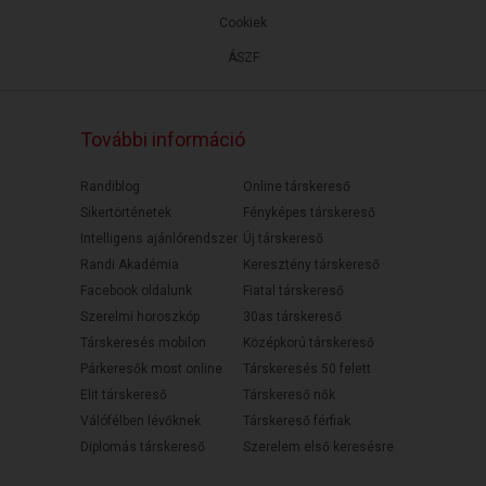
Cookiek
ÁSZF
További információ
Randiblog
Online társkereső
Sikertörténetek
Fényképes társkereső
Intelligens ajánlórendszer
Új társkereső
Randi Akadémia
Keresztény társkereső
Facebook oldalunk
Fiatal társkereső
Szerelmi horoszkóp
30as társkereső
Társkeresés mobilon
Középkorú társkereső
Párkeresők most online
Társkeresés 50 felett
Elit társkereső
Társkereső nők
Válófélben lévőknek
Társkereső férfiak
Diplomás társkereső
Szerelem első keresésre