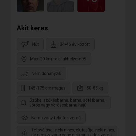
Akit keres
Nőt
34-46 év között
Max. 20 km-re a lakhelyemtől
Nem dohányzik
145-175 cm magas
50-85 kg
Szőke, szőkésbarna, barna, sötétbarna,
vörös vagy vörösesbarna hajú
Barna vagy fekete szemű
Tetoválásai: neki nincs, elutasítja, neki nincs,
de nem zavarja vagy neki nincs, de szereti