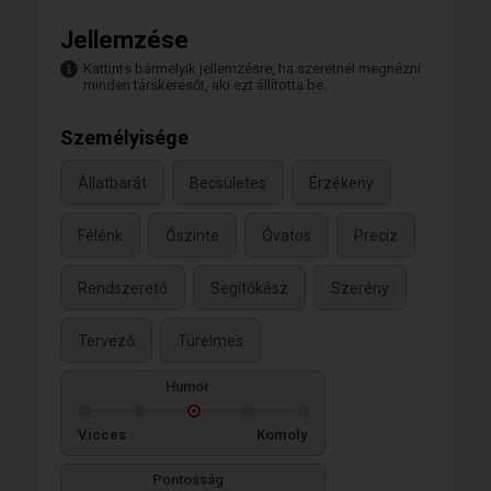
Jellemzése
Kattints bármelyik jellemzésre, ha szeretnél megnézni
minden társkeresőt, aki ezt állította be.
Személyisége
Állatbarát
Becsületes
Érzékeny
Félénk
Őszinte
Óvatos
Precíz
Rendszerető
Segítőkész
Szerény
Tervező
Türelmes
Humor
Vicces
Komoly
Pontosság