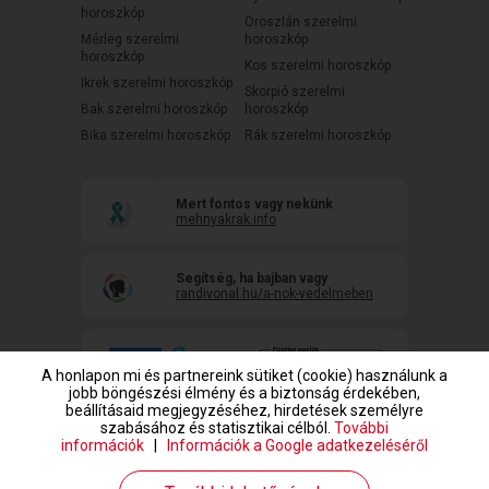
horoszkóp
Oroszlán szerelmi
Mérleg szerelmi
horoszkóp
horoszkóp
Kos szerelmi horoszkóp
Ikrek szerelmi horoszkóp
Skorpió szerelmi
Bak szerelmi horoszkóp
horoszkóp
Bika szerelmi horoszkóp
Rák szerelmi horoszkóp
Mert fontos vagy nekünk
mehnyakrak.info
Segítség, ha bajban vagy
randivonal.hu/a-nok-vedelmeben
A honlapon mi és partnereink sütiket (cookie) használunk a
jobb böngészési élmény és a biztonság érdekében,
beállításaid megjegyzéséhez, hirdetések személyre
szabásához és statisztikai célból.
További
információk
|
Információk a Google adatkezeléséről
www.randivonal.hu © Copyright 1999-2026 Dating Central Europe Zrt.