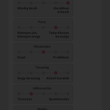
Mindig késik
Korábban
érkezik
Pénz
Könnyen jön,
Takarékosan
könnyen megy
beosztja
Öltözködés
Divat
Praktikum
Társaság
Nagy társaság
Közeli barátok
Időbeosztás
Tervezés
Spontaneitás
Munka