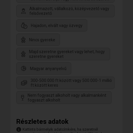
Alkalmazott, vállalkozó, középvezető vagy
felsővezető
Hajadon, elvált vagy özvegy
Nincs gyereke
Majd szeretne gyereket vagy lehet, hogy
szeretne gyereket
Magyar anyanyelvű
300-500.000 ft között vagy 500.000-1 millió
ft között keres
Nem fogyaszt alkoholt vagy alkalmanként
fogyaszt alkoholt
Részletes adatok
Kattints bármelyik adatcímkére, ha szeretnél