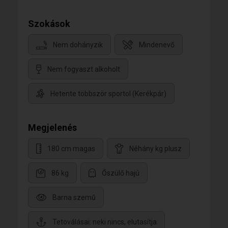
Szokások
Nem dohányzik
Mindenevő
Nem fogyaszt alkoholt
Hetente többször sportol (Kerékpár)
Megjelenés
180 cm magas
Néhány kg plusz
86 kg
Őszülő hajú
Barna szemű
Tetoválásai: neki nincs, elutasítja