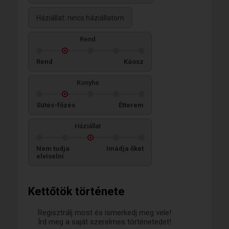
Háziállat: nincs háziállatom
Rend
Rend
Káosz
Konyha
Sütés-főzés
Étterem
Háziállat
Nem tudja
Imádja őket
elviselni
Kettőtök története
Regisztrálj most és ismerkedj meg vele!
Írd meg a saját szerelmes történetedet!