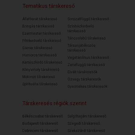
Tematikus társkereső
Állatbarát társkereső
Sorozatfüggő társkereső
Bringás társkereső
Színházkedvelő
társkereső
Ezermester társkereső
Táncoslábú társkereső
Filmkedvelő társkereső
Társasjátékozós
Gamer társkereső
társkereső
Humoros társkereső
Vegetáriánus társkereső
Kertészkedő társkereső
Zenefüggő társkereső
Könyvmoly társkereső
Elvált társkeresők
Motoros társkereső
Özvegy társkeresők
Spirituális társkereső
Gyermekes társkeresők
Társkeresés régiók szerint
Békéscsabai társkereső
Salgótarjáni társkereső
Budapesti társkereső
Szegedi társkereső
Debreceni társkereső
Szekszárdi társkereső