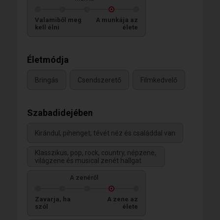
Valamiből meg
A munkája az
kell élni
élete
Életmódja
Bringás
Csendszerető
Filmkedvelő
Szabadidejében
Kirándul, pihenget, tévét néz és családdal van
Klasszikus, pop, rock, country, népzene,
világzene és musical zenét hallgat
A zenéről
Zavarja, ha
A zene az
szól
élete