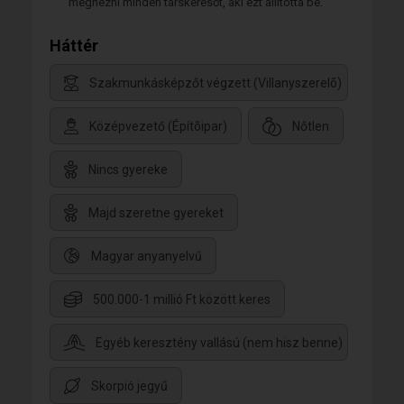
megnézni minden társkeresőt, aki ezt állította be.
Háttér
Szakmunkásképzőt végzett (Villanyszerelõ)
Középvezető (Építõipar)
Nőtlen
Nincs gyereke
Majd szeretne gyereket
Magyar anyanyelvű
500.000-1 millió Ft között keres
Egyéb keresztény vallású (nem hisz benne)
Skorpió jegyű