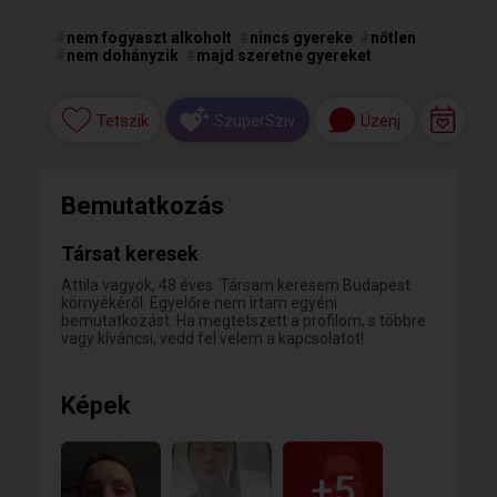
#
nem fogyaszt alkoholt
#
nincs gyereke
#
nőtlen
#
nem dohányzik
#
majd szeretne gyereket
Tetszik
Üzenj
SzuperSzív
Bemutatkozás
Társat keresek
Attila vagyok, 48 éves. Társam keresem Budapest
környékéről. Egyelőre nem írtam egyéni
bemutatkozást. Ha megtetszett a profilom, s többre
vagy kíváncsi, vedd fel velem a kapcsolatot!
Képek
+5