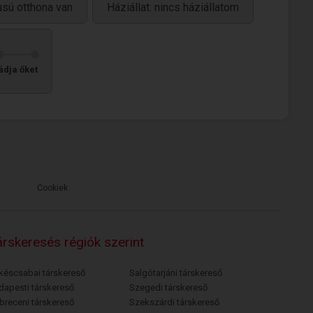
usú otthona van
Háziállat: nincs háziállatom
ádja őket
Cookiek
rskeresés régiók szerint
késcsabai társkereső
Salgótarjáni társkereső
dapesti társkereső
Szegedi társkereső
breceni társkereső
Szekszárdi társkereső