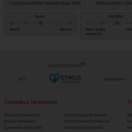
Legszívesebben külvárosban élne
Természetes stíl
Rend
Háziállat
Rend
Káosz
Nem tudja
Im
elviselni
ÁSZF
Adatvédelem
Tematikus társkereső
Tá
Állatbarát társkereső
Sorozatfüggő társkereső
Bé
Bringás társkereső
Színházkedvelő társkereső
Bu
Ezermester társkereső
Táncoslábú társkereső
De