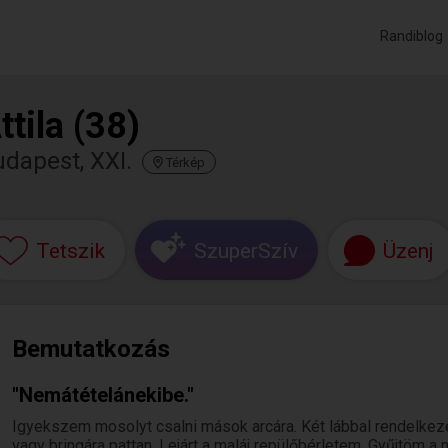
Randiblog
ttila (38)
dapest, XXI.
Térkép
Tetszik
SzuperSzív
Üzenj
Bemutatkozás
"Nemátételánekibe."
Igyekszem mosolyt csalni mások arcára. Két lábbal rendelkez
vagy bringára pattan. Lejárt a maláj repülőbérletem. Gyűjtöm 