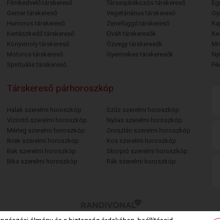
Filmkedvelő társkereső
Társasjátékozós társkereső
Egr
Gamer társkereső
Vegetáriánus társkereső
Gy
Humoros társkereső
Zenefüggő társkereső
Ka
Kertészkedő társkereső
Elvált társkeresők
Ke
Könyvmoly társkereső
Özvegy társkeresők
Mi
Motoros társkereső
Gyermekes társkeresők
Ny
Spirituális társkereső
Pé
Társkereső párhoroszkóp
Halak szerelmi horoszkóp
Szűz szerelmi horoszkóp
Vízöntő szerelmi horoszkóp
Nyilas szerelmi horoszkóp
Mérleg szerelmi horoszkóp
Oroszlán szerelmi horoszkóp
Ikrek szerelmi horoszkóp
Kos szerelmi horoszkóp
Bak szerelmi horoszkóp
Skorpió szerelmi horoszkóp
Bika szerelmi horoszkóp
Rák szerelmi horoszkóp