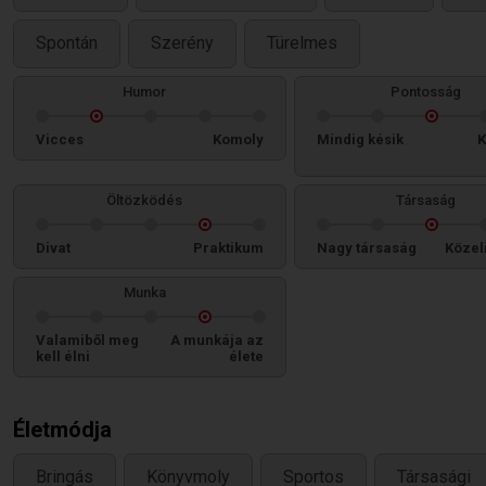
Spontán
Szerény
Türelmes
Humor
Pontosság
Vicces
Komoly
Mindig késik
K
Öltözködés
Társaság
Divat
Praktikum
Nagy társaság
Közel
Munka
Valamiből meg
A munkája az
kell élni
élete
Életmódja
Bringás
Könyvmoly
Sportos
Társasági