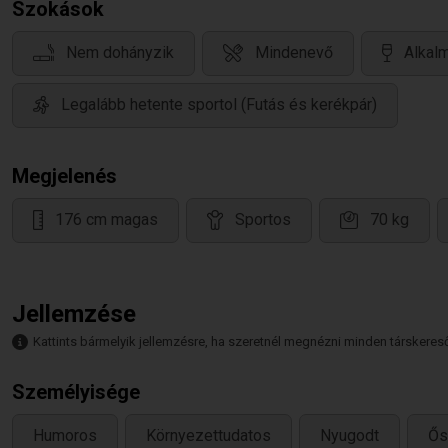
Szokások
Nem dohányzik
Mindenevő
Alkalm
Legalább hetente sportol (Futás és kerékpár)
Megjelenés
176 cm magas
Sportos
70 kg
Jellemzése
Kattints bármelyik jellemzésre, ha szeretnél megnézni minden társkeresőt,
Személyisége
Humoros
Környezettudatos
Nyugodt
Ős