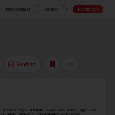
Ügyfélszolgálat
Belépés
Regisztráció
Randizz
em, ami mozgásra hajlamos, sokszor elindul egy úton,
a nyelveket. Veterán világmegváltót nyomokban