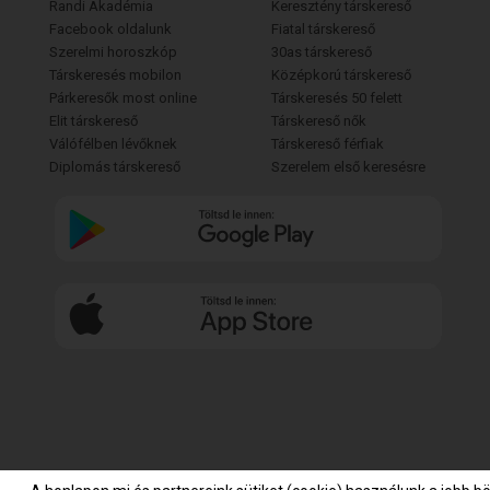
Randi Akadémia
Keresztény társkereső
Facebook oldalunk
Fiatal társkereső
Szerelmi horoszkóp
30as társkereső
Társkeresés mobilon
Középkorú társkereső
Párkeresők most online
Társkeresés 50 felett
Elit társkereső
Társkereső nők
Válófélben lévőknek
Társkereső férfiak
Diplomás társkereső
Szerelem első keresésre