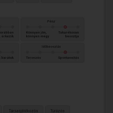
Pénz
orábban
Könnyen jön,
Takarékosan
érkezik
könnyen megy
beosztja
Időbeosztás
i barátok
Tervezés
Spontaneitás
Társasjátékozós
Túrázós