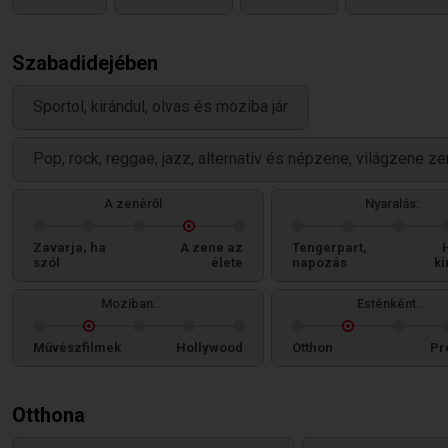
Szabadidejében
Sportol, kirándul, olvas és moziba jár
Pop, rock, reggae, jazz, alternativ és népzene, világzene ze
A zenéről
Nyaralás:
Zavarja, ha
A zene az
Tengerpart,
szól
élete
napozás
ki
Moziban...
Esténként...
Művészfilmek
Hollywood
Otthon
Pr
Otthona