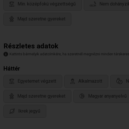
Min. középfokú végzettségű
Nem dohányzi
Majd szeretne gyereket
Részletes adatok
Kattints bármelyik adatcímkére, ha szeretnél megnézni minden társkeresőt,
Háttér
Egyetemet végzett
Alkalmazott
N
Majd szeretne gyereket
Magyar anyanyelvű
Ikrek jegyű