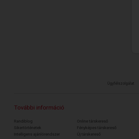
Ügyfélszolgálat
További információ
Randiblog
Online társkereső
Sikertörténetek
Fényképes társkereső
Intelligens ajánlórendszer
Új társkereső