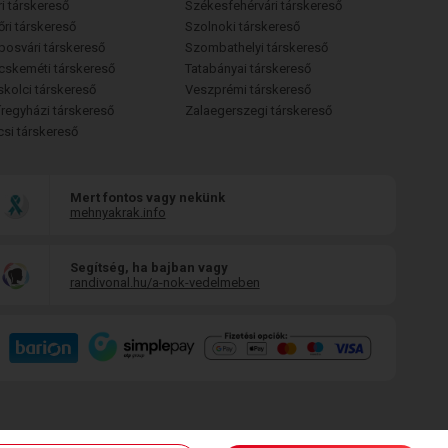
i társkereső
Székesfehérvári társkereső
őri társkereső
Szolnoki társkereső
posvári társkereső
Szombathelyi társkereső
cskeméti társkereső
Tatabányai társkereső
skolci társkereső
Veszprémi társkereső
íregyházi társkereső
Zalaegerszegi társkereső
csi társkereső
Mert fontos vagy nekünk
mehnyakrak.info
Segítség, ha bajban vagy
randivonal.hu/a-nok-vedelmeben