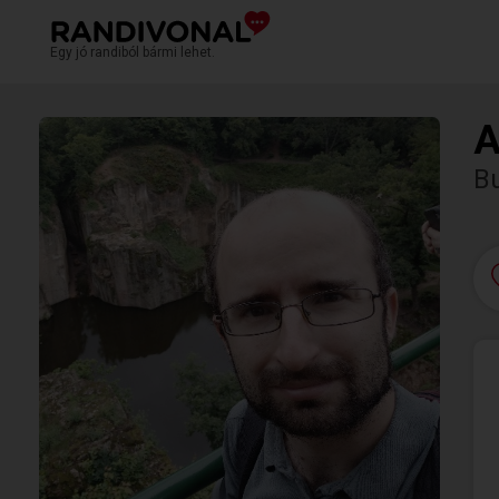
Egy jó randiból bármi lehet.
A
Bu