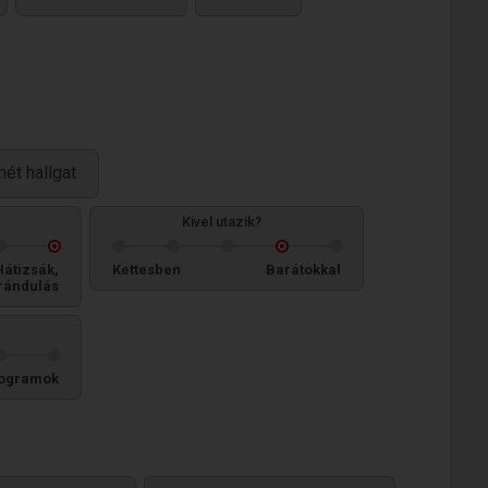
nét hallgat
Kivel utazik?
Hátizsák,
Kettesben
Barátokkal
rándulás
ogramok