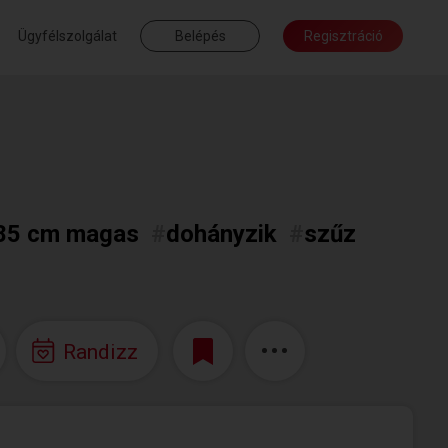
Ügyfélszolgálat
Belépés
Regisztráció
85 cm magas
#
dohányzik
#
szűz
Randizz