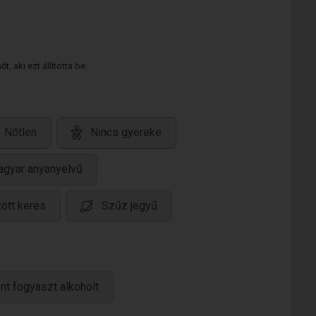
 aki ezt állította be.
Nőtlen
Nincs gyereke
gyar anyanyelvű
ött keres
Szűz jegyű
nt fogyaszt alkoholt