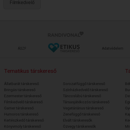
Filmkedvelő
ÁSZF
Adatvédelem
Tematikus társkereső
Tá
Állatbarát társkereső
Sorozatfüggő társkereső
Bé
Bringás társkereső
Színházkedvelő társkereső
Bu
Ezermester társkereső
Táncoslábú társkereső
De
Filmkedvelő társkereső
Társasjátékozós társkereső
Egr
Gamer társkereső
Vegetáriánus társkereső
Gy
Humoros társkereső
Zenefüggő társkereső
Ka
Kertészkedő társkereső
Elvált társkeresők
Ke
Könyvmoly társkereső
Özvegy társkeresők
Mi