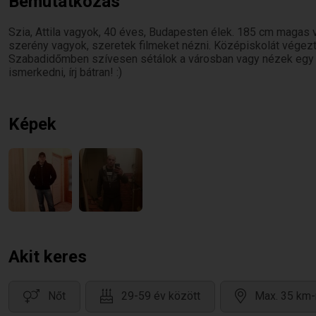
Bemutatkozás
Szia, Attila vagyok, 40 éves, Budapesten élek. 185 cm magas 
szerény vagyok, szeretek filmeket nézni. Középiskolát végez
Szabadidőmben szívesen sétálok a városban vagy nézek egy j
ismerkedni, írj bátran! :)
Képek
Akit keres
Nőt
29-59 év között
Max. 35 km-