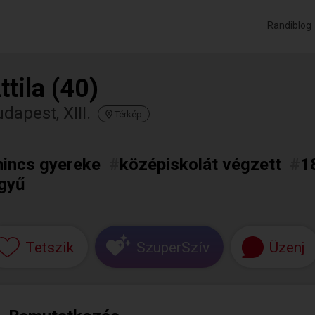
Randiblog
ttila (40)
dapest, XIII.
Térkép
nincs gyereke
#
középiskolát végzett
#
1
egyű
Tetszik
SzuperSzív
Üzenj