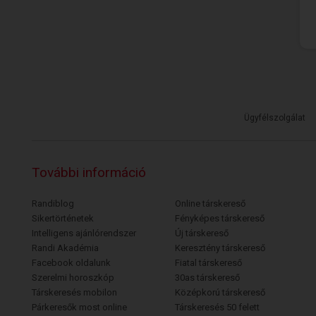
Ügyfélszolgálat
További információ
Randiblog
Online társkereső
Sikertörténetek
Fényképes társkereső
Intelligens ajánlórendszer
Új társkereső
Randi Akadémia
Keresztény társkereső
Facebook oldalunk
Fiatal társkereső
Szerelmi horoszkóp
30as társkereső
Társkeresés mobilon
Középkorú társkereső
Párkeresők most online
Társkeresés 50 felett