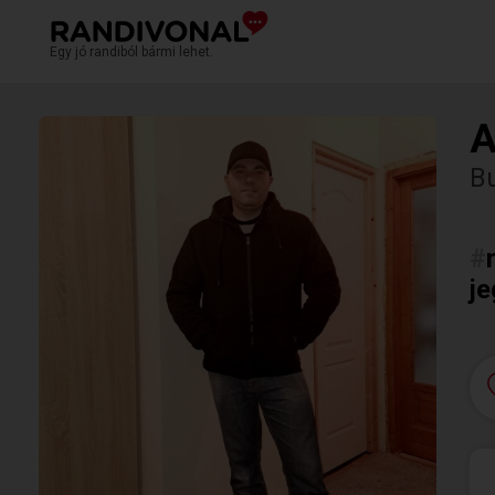
Egy jó randiból bármi lehet.
A
Bu
#
j