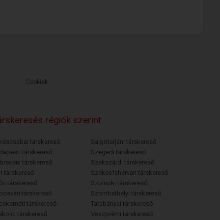
Cookiek
rskeresés régiók szerint
késcsabai társkereső
Salgótarjáni társkereső
dapesti társkereső
Szegedi társkereső
breceni társkereső
Szekszárdi társkereső
i társkereső
Székesfehérvári társkereső
őri társkereső
Szolnoki társkereső
posvári társkereső
Szombathelyi társkereső
cskeméti társkereső
Tatabányai társkereső
skolci társkereső
Veszprémi társkereső