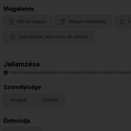
Megjelenés
185 cm magas
Átlagos testalkatú
F
Tetoválásai: neki nincs, de szereti
Jellemzése
Kattints bármelyik jellemzésre, ha szeretnél megnézni minden társkeresőt,
Személyisége
Nyugodt
Szerény
Életmódja