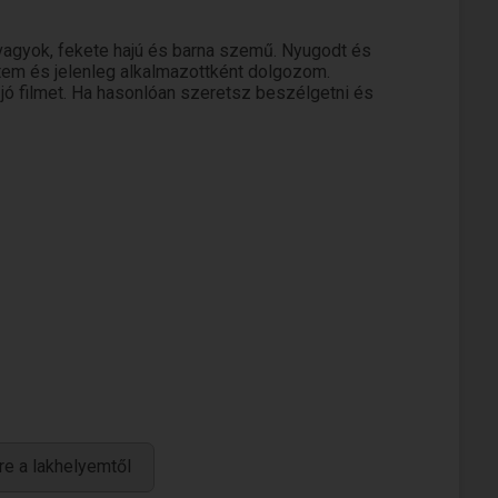
vagyok, fekete hajú és barna szemű. Nyugodt és
tem és jelenleg alkalmazottként dolgozom.
ó filmet. Ha hasonlóan szeretsz beszélgetni és
re a lakhelyemtől