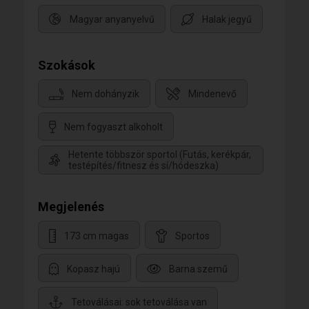
Magyar anyanyelvű
Halak jegyű
Szokások
Nem dohányzik
Mindenevő
Nem fogyaszt alkoholt
Hetente többször sportol (Futás, kerékpár,
testépítés/fitnesz és sí/hódeszka)
Megjelenés
173 cm magas
Sportos
Kopasz hajú
Barna szemű
Tetoválásai: sok tetoválása van