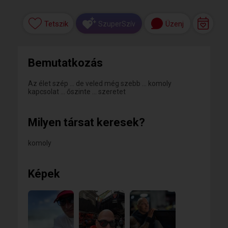
Tetszik
Üzenj
SzuperSzív
Bemutatkozás
Az élet szép … de veled még szebb … komoly
kapcsolat … őszinte … szeretet
Milyen társat keresek?
komoly
Képek