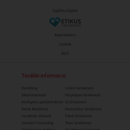
Ügyfélszolgálat
Adatvédelem
Cookiek
ÁSZF
További információ
Randiblog
Online társkereső
Sikertörténetek
Fényképes társkereső
Intelligens ajánlórendszer
Új társkereső
Randi Akadémia
Keresztény társkereső
Facebook oldalunk
Fiatal társkereső
Szerelmi horoszkóp
30as társkereső