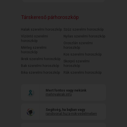
Társkereső párhoroszkóp
Halak szerelmi horoszkóp
Szűz szerelmi horoszkóp
Vízöntő szerelmi
Nyilas szerelmi horoszkóp
horoszkóp
Oroszlán szerelmi
Mérleg szerelmi
horoszkóp
horoszkóp
Kos szerelmi horoszkóp
Ikrek szerelmi horoszkóp
Skorpió szerelmi
Bak szerelmi horoszkóp
horoszkóp
Bika szerelmi horoszkóp
Rák szerelmi horoszkóp
Mert fontos vagy nekünk
mehnyakrak.info
Segítség, ha bajban vagy
randivonal.hu/a-nok-vedelmeben