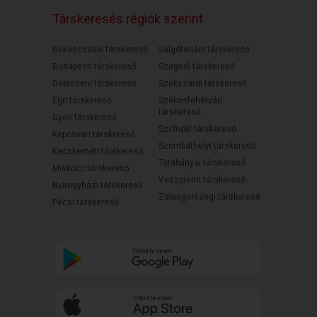
Társkeresés régiók szerint
Békéscsabai társkereső
Salgótarjáni társkereső
Budapesti társkereső
Szegedi társkereső
Debreceni társkereső
Szekszárdi társkereső
Egri társkereső
Székesfehérvári
társkereső
Győri társkereső
Szolnoki társkereső
Kaposvári társkereső
Szombathelyi társkereső
Kecskeméti társkereső
Tatabányai társkereső
Miskolci társkereső
Veszprémi társkereső
Nyíregyházi társkereső
Zalaegerszegi társkereső
Pécsi társkereső