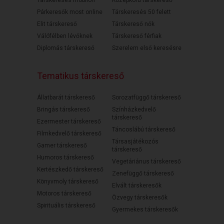
Társkeresés mobilon
Középkorú társkereső
Párkeresők most online
Társkeresés 50 felett
Elit társkereső
Társkereső nők
Válófélben lévőknek
Társkereső férfiak
Diplomás társkereső
Szerelem első keresésre
Tematikus társkereső
Állatbarát társkereső
Sorozatfüggő társkereső
Bringás társkereső
Színházkedvelő
társkereső
Ezermester társkereső
Táncoslábú társkereső
Filmkedvelő társkereső
Társasjátékozós
Gamer társkereső
társkereső
Humoros társkereső
Vegetáriánus társkereső
Kertészkedő társkereső
Zenefüggő társkereső
Könyvmoly társkereső
Elvált társkeresők
Motoros társkereső
Özvegy társkeresők
Spirituális társkereső
Gyermekes társkeresők