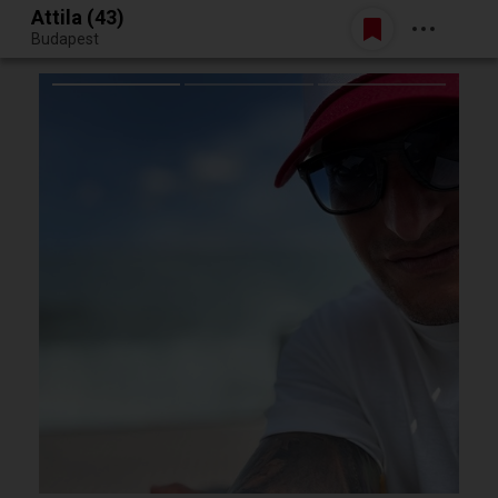
Attila (43)
Belépés
Budapest
Egy jó randiból bármi lehet.