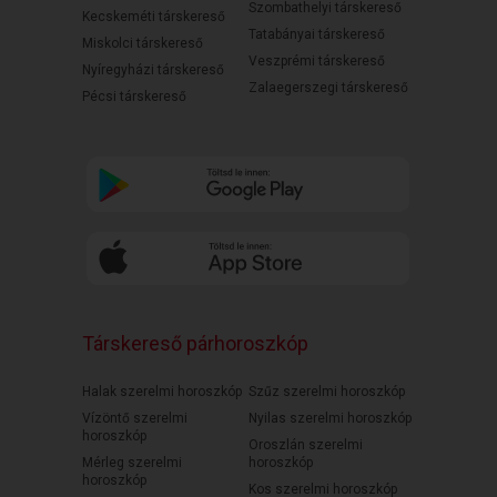
Szombathelyi társkereső
Kecskeméti társkereső
Tatabányai társkereső
Miskolci társkereső
Veszprémi társkereső
Nyíregyházi társkereső
Zalaegerszegi társkereső
Pécsi társkereső
Társkereső párhoroszkóp
Halak szerelmi horoszkóp
Szűz szerelmi horoszkóp
Vízöntő szerelmi
Nyilas szerelmi horoszkóp
horoszkóp
Oroszlán szerelmi
Mérleg szerelmi
horoszkóp
horoszkóp
Kos szerelmi horoszkóp