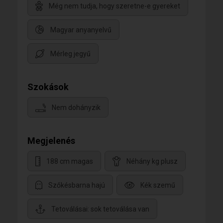
Még nem tudja, hogy szeretne-e gyereket
Magyar anyanyelvű
Mérleg jegyű
Szokások
Nem dohányzik
Megjelenés
188 cm magas
Néhány kg plusz
Szőkésbarna hajú
Kék szemű
Tetoválásai: sok tetoválása van