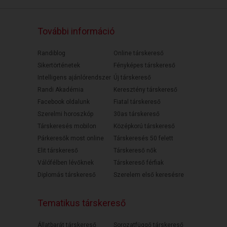
További információ
Randiblog
Online társkereső
Sikertörténetek
Fényképes társkereső
Intelligens ajánlórendszer
Új társkereső
Randi Akadémia
Keresztény társkereső
Facebook oldalunk
Fiatal társkereső
Szerelmi horoszkóp
30as társkereső
Társkeresés mobilon
Középkorú társkereső
Párkeresők most online
Társkeresés 50 felett
Elit társkereső
Társkereső nők
Válófélben lévőknek
Társkereső férfiak
Diplomás társkereső
Szerelem első keresésre
Tematikus társkereső
Állatbarát társkereső
Sorozatfüggő társkereső