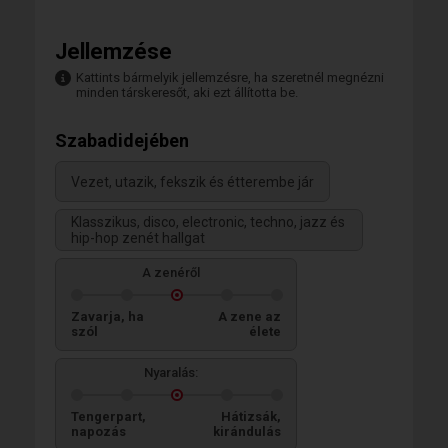
Jellemzése
Kattints bármelyik jellemzésre, ha szeretnél megnézni
minden társkeresőt, aki ezt állította be.
Szabadidejében
Vezet, utazik, fekszik és étterembe jár
Klasszikus, disco, electronic, techno, jazz és
hip-hop zenét hallgat
A zenéről
Zavarja, ha
A zene az
szól
élete
Nyaralás:
Tengerpart,
Hátizsák,
napozás
kirándulás