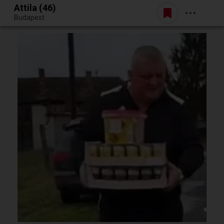
Attila (46)
Belépés
Budapest
Egy jó randiból bármi lehet.