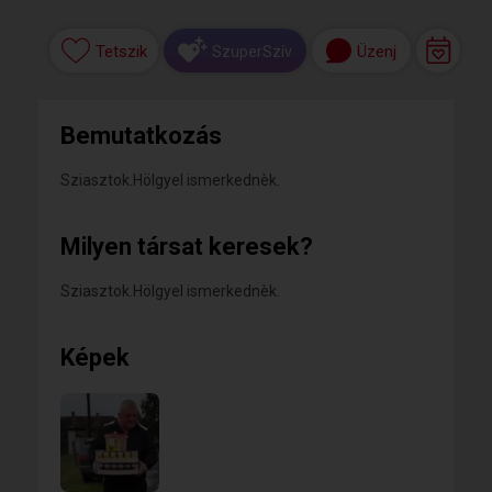
Tetszik
Üzenj
SzuperSzív
Bemutatkozás
Sziasztok.Hölgyel ismerkednèk.
Milyen társat keresek?
Sziasztok.Hölgyel ismerkednèk.
Képek