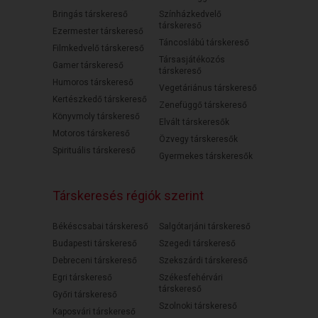
Bringás társkereső
Színházkedvelő
társkereső
Ezermester társkereső
Táncoslábú társkereső
Filmkedvelő társkereső
Társasjátékozós
Gamer társkereső
társkereső
Humoros társkereső
Vegetáriánus társkereső
Kertészkedő társkereső
Zenefüggő társkereső
Könyvmoly társkereső
Elvált társkeresők
Motoros társkereső
Özvegy társkeresők
Spirituális társkereső
Gyermekes társkeresők
Társkeresés régiók szerint
Békéscsabai társkereső
Salgótarjáni társkereső
Budapesti társkereső
Szegedi társkereső
Debreceni társkereső
Szekszárdi társkereső
Egri társkereső
Székesfehérvári
társkereső
Győri társkereső
Szolnoki társkereső
Kaposvári társkereső