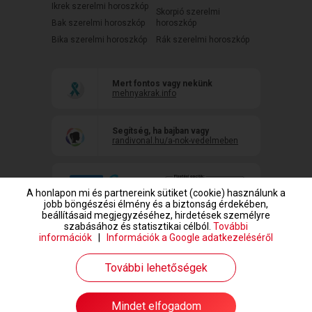
Ikrek szerelmi horoszkóp
Skorpió szerelmi
Bak szerelmi horoszkóp
horoszkóp
Bika szerelmi horoszkóp
Rák szerelmi horoszkóp
Mert fontos vagy nekünk
mehnyakrak.info
Segítség, ha bajban vagy
randivonal.hu/a-nok-vedelmeben
A honlapon mi és partnereink sütiket (cookie) használunk a
jobb böngészési élmény és a biztonság érdekében,
beállításaid megjegyzéséhez, hirdetések személyre
szabásához és statisztikai célból.
További
információk
|
Információk a Google adatkezeléséről
www.randivonal.hu © Copyright 1999-2026 Dating Central Europe Zrt.
További lehetőségek
Mindet elfogadom