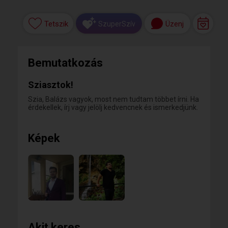
Tetszik
Üzenj
SzuperSzív
Bemutatkozás
Sziasztok!
Szia, Balázs vagyok, most nem tudtam többet írni. Ha
érdekellek, írj vagy jelölj kedvencnek és ismerkedjünk.
Képek
Akit keres