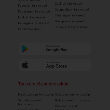
Szolnoki társkereső
Kaposvári társkereső
Szombathelyi társkereső
Kecskeméti társkereső
Tatabányai társkereső
Miskolci társkereső
Veszprémi társkereső
Nyíregyházi társkereső
Zalaegerszegi társkereső
Pécsi társkereső
Társkereső párhoroszkóp
Halak szerelmi horoszkóp
Szűz szerelmi horoszkóp
Vízöntő szerelmi
Nyilas szerelmi horoszkóp
horoszkóp
Oroszlán szerelmi