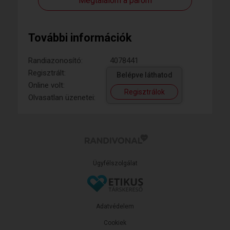
Megtalálom a párom
További információk
Randiazonosító:
4078441
Regisztrált:
Belépve láthatod
Online volt:
Regisztrálok
Olvasatlan üzenetei:
Ügyfélszolgálat
Adatvédelem
Cookiek