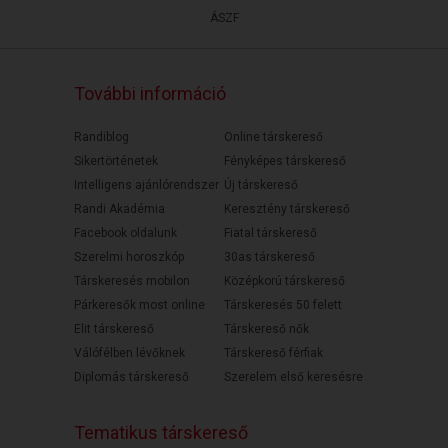
ÁSZF
További információ
Randiblog
Online társkereső
Sikertörténetek
Fényképes társkereső
Intelligens ajánlórendszer
Új társkereső
Randi Akadémia
Keresztény társkereső
Facebook oldalunk
Fiatal társkereső
Szerelmi horoszkóp
30as társkereső
Társkeresés mobilon
Középkorú társkereső
Párkeresők most online
Társkeresés 50 felett
Elit társkereső
Társkereső nők
Válófélben lévőknek
Társkereső férfiak
Diplomás társkereső
Szerelem első keresésre
Tematikus társkereső