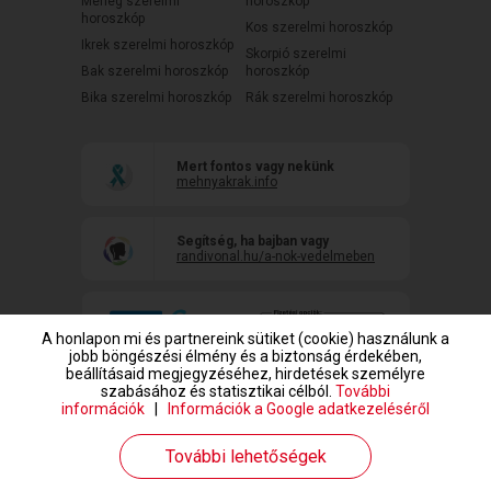
Mérleg szerelmi
horoszkóp
horoszkóp
Kos szerelmi horoszkóp
Ikrek szerelmi horoszkóp
Skorpió szerelmi
Bak szerelmi horoszkóp
horoszkóp
Bika szerelmi horoszkóp
Rák szerelmi horoszkóp
Mert fontos vagy nekünk
mehnyakrak.info
Segítség, ha bajban vagy
randivonal.hu/a-nok-vedelmeben
A honlapon mi és partnereink sütiket (cookie) használunk a
jobb böngészési élmény és a biztonság érdekében,
beállításaid megjegyzéséhez, hirdetések személyre
szabásához és statisztikai célból.
További
információk
|
Információk a Google adatkezeléséről
www.randivonal.hu © Copyright 1999-2026 Dating Central Europe Zrt.
További lehetőségek