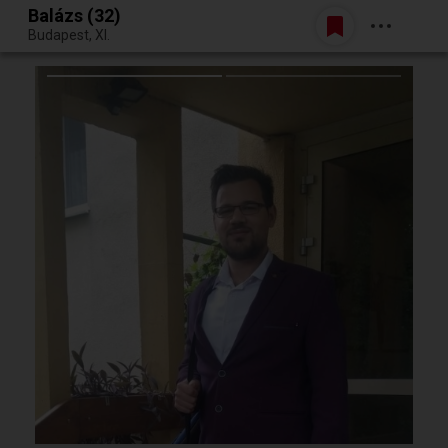
Balázs (32)
Belépés
Budapest, XI.
Egy jó randiból bármi lehet.