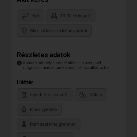
Nőt
19-33 év között
Max. 50 km-re a lakhelyemtől
Részletes adatok
Kattints bármelyik adatcímkére, ha szeretnél
megnézni minden társkeresőt, aki ezt állította be.
Háttér
Egyetemet végzett
Nőtlen
Nincs gyereke
Nem szeretne gyereket