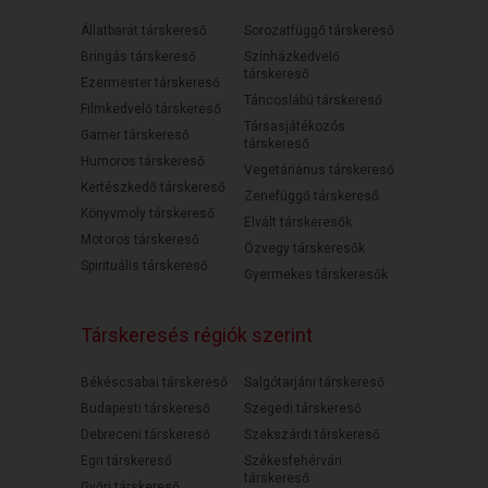
Állatbarát társkereső
Sorozatfüggő társkereső
Bringás társkereső
Színházkedvelő
társkereső
Ezermester társkereső
Táncoslábú társkereső
Filmkedvelő társkereső
Társasjátékozós
Gamer társkereső
társkereső
Humoros társkereső
Vegetáriánus társkereső
Kertészkedő társkereső
Zenefüggő társkereső
Könyvmoly társkereső
Elvált társkeresők
Motoros társkereső
Özvegy társkeresők
Spirituális társkereső
Gyermekes társkeresők
Társkeresés régiók szerint
Békéscsabai társkereső
Salgótarjáni társkereső
Budapesti társkereső
Szegedi társkereső
Debreceni társkereső
Szekszárdi társkereső
Egri társkereső
Székesfehérvári
társkereső
Győri társkereső