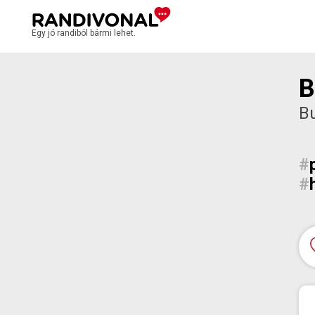
Egy jó randiból bármi lehet.
B
Bu
#
#