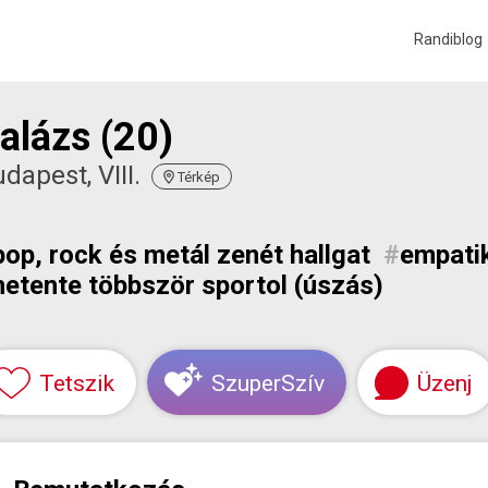
Randiblog
alázs (20)
dapest, VIII.
Térkép
pop, rock és metál zenét hallgat
#
empati
hetente többször sportol (úszás)
Tetszik
SzuperSzív
Üzenj