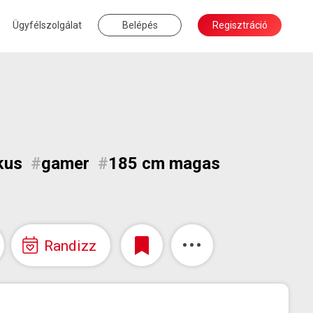
Ügyfélszolgálat
Belépés
Regisztráció
kus
#
gamer
#
185 cm magas
Randizz