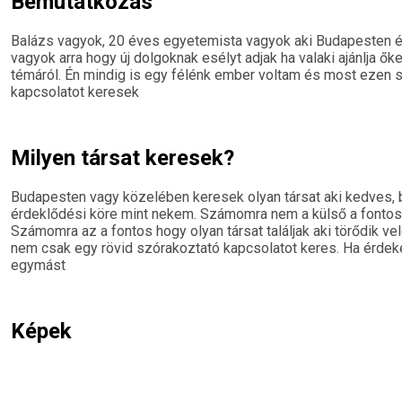
Bemutatkozás
Balázs vagyok, 20 éves egyetemista vagyok aki Budapesten él
vagyok arra hogy új dolgoknak esélyt adjak ha valaki ajánlja ő
témáról. Én mindig is egy félénk ember voltam és most ezen sz
kapcsolatot keresek
Milyen társat keresek?
Budapesten vagy közelében keresek olyan társat aki kedves, 
érdeklődési köre mint nekem. Számomra nem a külső a fonto
Számomra az a fontos hogy olyan társat találjak aki törődik v
nem csak egy rövid szórakoztató kapcsolatot keres. Ha érdeke
egymást
Képek