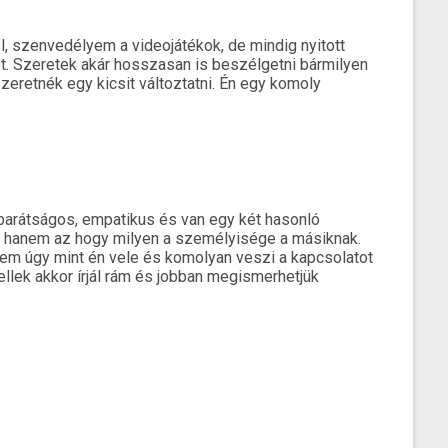
, szenvedélyem a videojátékok, de mindig nyitott
ket. Szeretek akár hosszasan is beszélgetni bármilyen
eretnék egy kicsit változtatni. Én egy komoly
barátságos, empatikus és van egy két hasonló
s hanem az hogy milyen a személyisége a másiknak.
elem úgy mint én vele és komolyan veszi a kapcsolatot
llek akkor írjál rám és jobban megismerhetjük