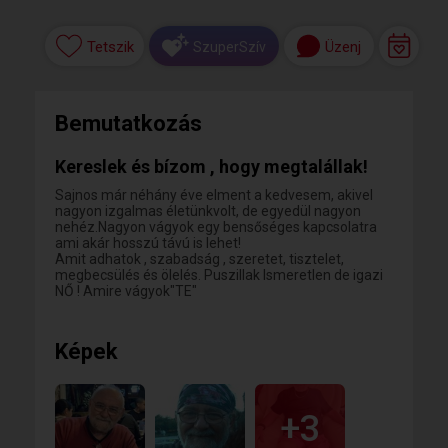
Tetszik
Üzenj
SzuperSzív
Bemutatkozás
Kereslek és bízom , hogy megtalállak!
Sajnos már néhány éve elment a kedvesem, akivel
nagyon izgalmas életünkvolt, de egyedül nagyon
nehéz.Nagyon vágyok egy bensőséges kapcsolatra
ami akár hosszú távú is lehet!
Amit adhatok , szabadság , szeretet, tisztelet,
megbecsülés és ölelés. Puszillak Ismeretlen de igazi
NŐ ! Amire vágyok"TE"
Képek
+3