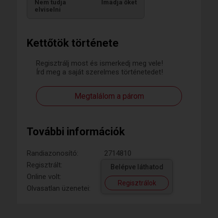
Nem tudja
Imádja őket
elviselni
Kettőtök története
Regisztrálj most és ismerkedj meg vele!
Írd meg a saját szerelmes történetedet!
Megtalálom a párom
További információk
Randiazonosító:
2714810
Regisztrált:
Belépve láthatod
Online volt:
Regisztrálok
Olvasatlan üzenetei: