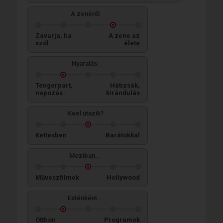
A zenéről
Zavarja, ha
A zene az
szól
élete
Nyaralás:
Tengerpart,
Hátizsák,
napozás
kirándulás
Kivel utazik?
Kettesben
Barátokkal
Moziban...
Művészfilmek
Hollywood
Esténként...
Otthon
Programok