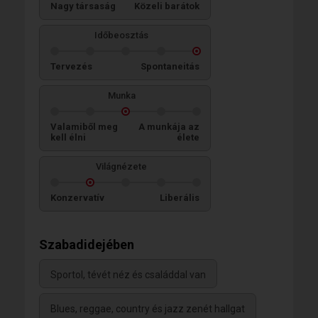
Nagy társaság
Közeli barátok
Időbeosztás
Tervezés
Spontaneitás
Munka
Valamiből meg
A munkája az
kell élni
élete
Világnézete
Konzervatív
Liberális
Szabadidejében
Sportol, tévét néz és családdal van
Blues, reggae, country és jazz zenét hallgat