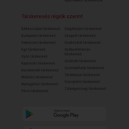
Gyermekes társkeresők
Társkeresés régiók szerint
Békéscsabai társkereső
Salgótarjáni társkereső
Budapesti társkereső
Szegedi társkereső
Debreceni társkereső
Szekszárdi társkereső
Egri társkereső
Székesfehérvári
társkereső
Győri társkereső
Szolnoki társkereső
Kaposvári társkereső
Szombathelyi társkereső
Kecskeméti társkereső
Tatabányai társkereső
Miskolci társkereső
Veszprémi társkereső
Nyíregyházi társkereső
Zalaegerszegi társkereső
Pécsi társkereső