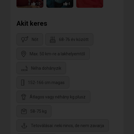
10
4
Akit keres
Nőt
68-76 év között
Max. 50 km-re a lakhelyemtől
Néha dohányzik
152-166 cm magas
Átlagos vagy néhány kg plusz
58-75 kg
Tetoválásai: neki nincs, de nem zavarja