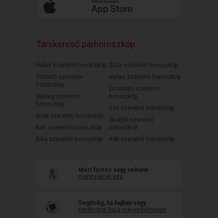
Társkereső párhoroszkóp
Halak szerelmi horoszkóp
Szűz szerelmi horoszkóp
Vízöntő szerelmi
Nyilas szerelmi horoszkóp
horoszkóp
Oroszlán szerelmi
Mérleg szerelmi
horoszkóp
horoszkóp
Kos szerelmi horoszkóp
Ikrek szerelmi horoszkóp
Skorpió szerelmi
Bak szerelmi horoszkóp
horoszkóp
Bika szerelmi horoszkóp
Rák szerelmi horoszkóp
Mert fontos vagy nekünk
mehnyakrak.info
Segítség, ha bajban vagy
randivonal.hu/a-nok-vedelmeben