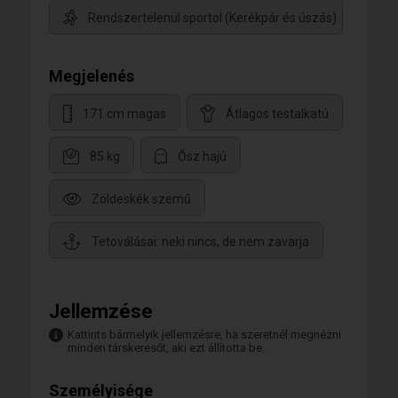
Rendszertelenül sportol (Kerékpár és úszás)
Megjelenés
171 cm magas
Átlagos testalkatú
85 kg
Ősz hajú
Zöldeskék szemű
Tetoválásai: neki nincs, de nem zavarja
Jellemzése
Kattints bármelyik jellemzésre, ha szeretnél megnézni
minden társkeresőt, aki ezt állította be.
Személyisége