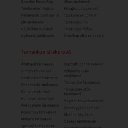
Szerelmi horoszkóp
30as társkereső
Társkeresés mobilon
Középkorú társkereső
Párkeresők most online
Társkeresés 50 felett
Elit társkereső
Társkereső nők
Válófélben lévőknek
Társkereső férfiak
Diplomás társkereső
Szerelem első keresésre
Tematikus társkereső
Állatbarát társkereső
Sorozatfüggő társkereső
Bringás társkereső
Színházkedvelő
társkereső
Ezermester társkereső
Táncoslábú társkereső
Filmkedvelő társkereső
Társasjátékozós
Gamer társkereső
társkereső
Humoros társkereső
Vegetáriánus társkereső
Kertészkedő társkereső
Zenefüggő társkereső
Könyvmoly társkereső
Elvált társkeresők
Motoros társkereső
Özvegy társkeresők
Spirituális társkereső