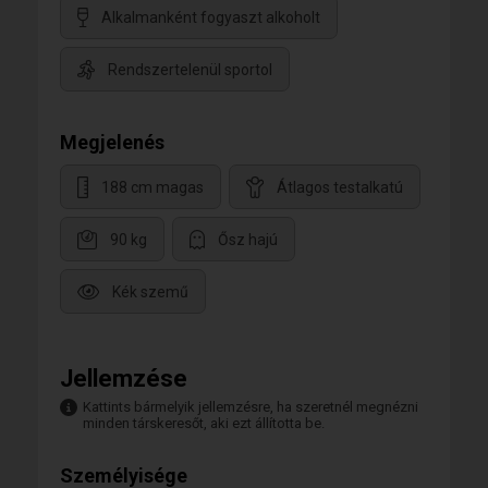
Alkalmanként fogyaszt alkoholt
Rendszertelenül sportol
Megjelenés
188 cm magas
Átlagos testalkatú
90 kg
Ősz hajú
Kék szemű
Jellemzése
Kattints bármelyik jellemzésre, ha szeretnél megnézni
minden társkeresőt, aki ezt állította be.
Személyisége