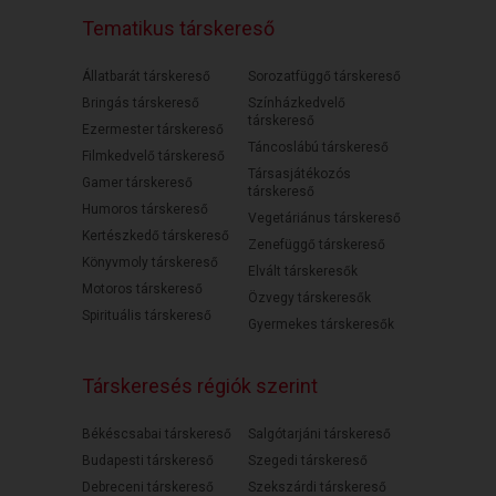
Tematikus társkereső
Állatbarát társkereső
Sorozatfüggő társkereső
Bringás társkereső
Színházkedvelő
társkereső
Ezermester társkereső
Táncoslábú társkereső
Filmkedvelő társkereső
Társasjátékozós
Gamer társkereső
társkereső
Humoros társkereső
Vegetáriánus társkereső
Kertészkedő társkereső
Zenefüggő társkereső
Könyvmoly társkereső
Elvált társkeresők
Motoros társkereső
Özvegy társkeresők
Spirituális társkereső
Gyermekes társkeresők
Társkeresés régiók szerint
Békéscsabai társkereső
Salgótarjáni társkereső
Budapesti társkereső
Szegedi társkereső
Debreceni társkereső
Szekszárdi társkereső