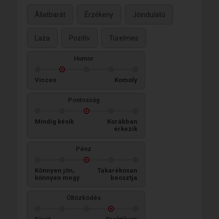
Állatbarát
Érzékeny
Jóindulatú
Laza
Pozitív
Türelmes
Humor
Vicces
Komoly
Pontosság
Mindig késik
Korábban
érkezik
Pénz
Könnyen jön,
Takarékosan
könnyen megy
beosztja
Öltözködés