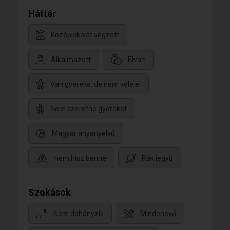
Háttér
Középiskolát végzett
Alkalmazott
Elvált
Van gyereke, de nem vele él
Nem szeretne gyereket
Magyar anyanyelvű
nem hisz benne
Rák jegyű
Szokások
Nem dohányzik
Mindenevő