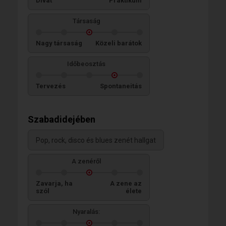
Divat
Praktikum
Társaság
Nagy társaság
Közeli barátok
Időbeosztás
Tervezés
Spontaneitás
Szabadidejében
Pop, rock, disco és blues zenét hallgat
A zenéről
Zavarja, ha
A zene az
szól
élete
Nyaralás: