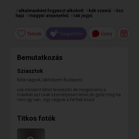
#
alkalmanként fogyaszt alkoholt
#
kék szemű
#
ősz
hajú
#
magyar anyanyelvű
#
rák jegyű
Tetszik
Üzenj
SzuperSzív
Bemutatkozás
Sziasztok
Béla vagyok, lakhelyem Budapest.
sok mindent lehet levelezőn de megismerni a
másikat azt csak személyesen lehet,de győz meg ha
nem igy van , egy vagyok a férfiak közül
Titkos fotók