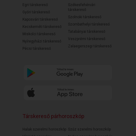
Egri társkereső
Székesfehérvári
társkereső
Győri társkereső
Szolnoki társkereső
Kaposvári társkereső
Szombathelyi társkereső
Kecskeméti társkereső
Tatabányai társkereső
Miskolci társkereső
Veszprémi társkereső
Nyíregyházi társkereső
Zalaegerszegi társkereső
Pécsi társkereső
Társkereső párhoroszkóp
Halak szerelmi horoszkóp
Szűz szerelmi horoszkóp