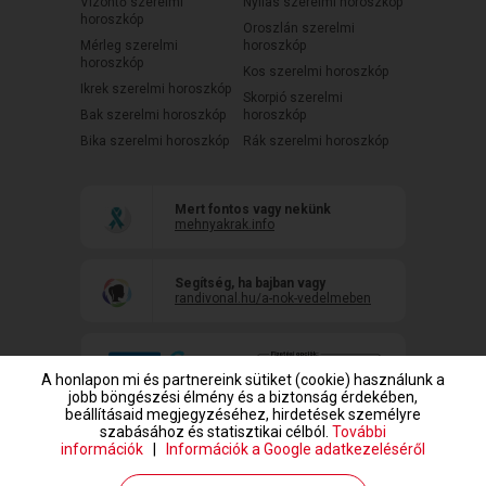
Vízöntő szerelmi
Nyilas szerelmi horoszkóp
horoszkóp
Oroszlán szerelmi
Mérleg szerelmi
horoszkóp
horoszkóp
Kos szerelmi horoszkóp
Ikrek szerelmi horoszkóp
Skorpió szerelmi
Bak szerelmi horoszkóp
horoszkóp
Bika szerelmi horoszkóp
Rák szerelmi horoszkóp
Mert fontos vagy nekünk
mehnyakrak.info
Segítség, ha bajban vagy
randivonal.hu/a-nok-vedelmeben
A honlapon mi és partnereink sütiket (cookie) használunk a
jobb böngészési élmény és a biztonság érdekében,
beállításaid megjegyzéséhez, hirdetések személyre
szabásához és statisztikai célból.
További
információk
|
Információk a Google adatkezeléséről