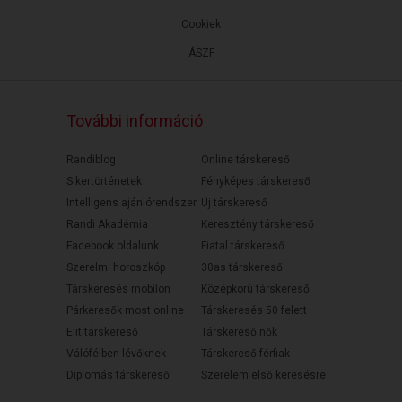
Cookiek
ÁSZF
További információ
Randiblog
Online társkereső
Sikertörténetek
Fényképes társkereső
Intelligens ajánlórendszer
Új társkereső
Randi Akadémia
Keresztény társkereső
Facebook oldalunk
Fiatal társkereső
Szerelmi horoszkóp
30as társkereső
Társkeresés mobilon
Középkorú társkereső
Párkeresők most online
Társkeresés 50 felett
Elit társkereső
Társkereső nők
Válófélben lévőknek
Társkereső férfiak
Diplomás társkereső
Szerelem első keresésre