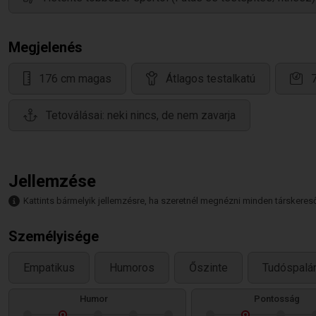
Megjelenés
176 cm magas
Átlagos testalkatú
Tetoválásai: neki nincs, de nem zavarja
Jellemzése
Kattints bármelyik jellemzésre, ha szeretnél megnézni minden társkeresőt,
Személyisége
Empatikus
Humoros
Őszinte
Tudóspalá
Humor
Pontosság