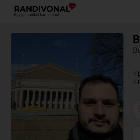
Egy jó randiból bármi lehet.
B
B
#
#