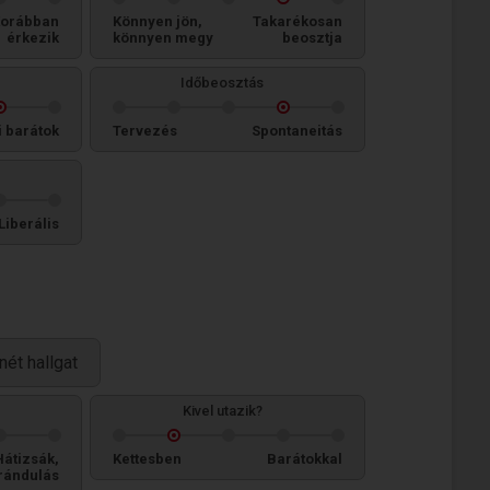
orábban
Könnyen jön,
Takarékosan
érkezik
könnyen megy
beosztja
Időbeosztás
i barátok
Tervezés
Spontaneitás
Liberális
ét hallgat
Kivel utazik?
Hátizsák,
Kettesben
Barátokkal
rándulás