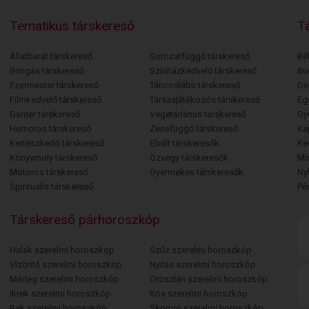
Tematikus társkereső
Tá
Állatbarát társkereső
Sorozatfüggő társkereső
Bé
Bringás társkereső
Színházkedvelő társkereső
Bu
Ezermester társkereső
Táncoslábú társkereső
De
Filmkedvelő társkereső
Társasjátékozós társkereső
Egr
Gamer társkereső
Vegetáriánus társkereső
Gy
Humoros társkereső
Zenefüggő társkereső
Ka
Kertészkedő társkereső
Elvált társkeresők
Ke
Könyvmoly társkereső
Özvegy társkeresők
Mi
Motoros társkereső
Gyermekes társkeresők
Ny
Spirituális társkereső
Pé
Társkereső párhoroszkóp
Halak szerelmi horoszkóp
Szűz szerelmi horoszkóp
Vízöntő szerelmi horoszkóp
Nyilas szerelmi horoszkóp
Mérleg szerelmi horoszkóp
Oroszlán szerelmi horoszkóp
Ikrek szerelmi horoszkóp
Kos szerelmi horoszkóp
Bak szerelmi horoszkóp
Skorpió szerelmi horoszkóp