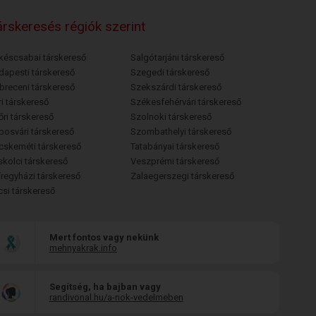
rskeresés régiók szerint
késcsabai társkereső
Salgótarjáni társkereső
dapesti társkereső
Szegedi társkereső
breceni társkereső
Szekszárdi társkereső
i társkereső
Székesfehérvári társkereső
őri társkereső
Szolnoki társkereső
posvári társkereső
Szombathelyi társkereső
cskeméti társkereső
Tatabányai társkereső
skolci társkereső
Veszprémi társkereső
íregyházi társkereső
Zalaegerszegi társkereső
csi társkereső
Mert fontos vagy nekünk
mehnyakrak.info
Segítség, ha bajban vagy
randivonal.hu/a-nok-vedelmeben