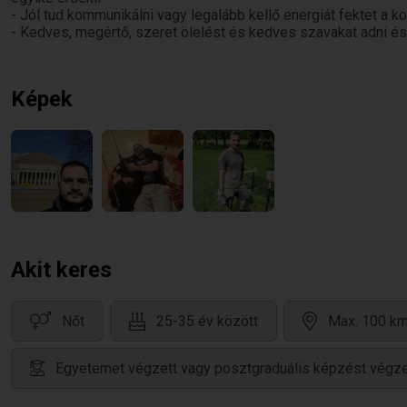
és barátságos hangulatot teremtek.
- Jól tud kommunikálni vagy legalább kellő energiát fektet a 
Érdekel minden tudomány, általános orvosként végeztem utána
- Kedves, megértő, szeret ölelést és kedves szavakat adni és
természetfeletti jelenségek távol állnak tőlem.
Képek
Akit keres
Nőt
25-35 év között
Max. 100 km
Egyetemet végzett vagy posztgraduális képzést végze