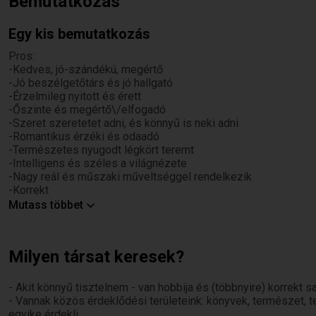
Bemutatkozás
Egy kis bemutatkozás
Pros:
-Kedves, jó-szándékú, megértő
-Jó beszélgetőtárs és jó hallgató
-Érzelmileg nyitott és érett
-Őszinte és megértő\/elfogadó
-Szeret szeretetet adni, és könnyű is neki adni
-Romantikus érzéki és odaadó
-Természetes nyugodt légkört teremt
-Intelligens és széles a világnézete
-Nagy reál és műszaki műveltséggel rendelkezik
-Korrekt
Cons:
Mutass többet
-Sok ölelésre és szavakkal történő elismerésre van igénye
- Feledékeny tud lenni
-Megszállottja a kocka elfoglaltságoknak
Milyen társat keresek?
-Szereti igazán megérteni, próbára tenni mások álláspontját m
Egy kapcsolatban már az elején figyelek arra, hogy őszinték 
- Akit könnyű tisztelnem - van hobbija és (többnyire) korrekt 
másikat. Akik fontosak nekem, azokkal szemben maximálisan k
- Vannak közös érdeklődési területeink: könyvek, természet, 
összeegyeztethetetlen) és könnyen mutatom ki a szeretetemet
egyike érdekli