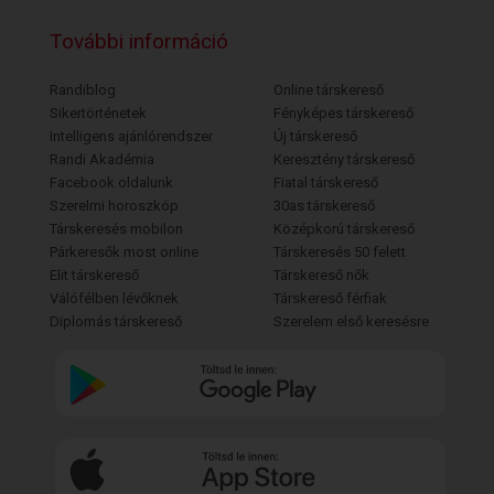
További információ
Randiblog
Online társkereső
Sikertörténetek
Fényképes társkereső
Intelligens ajánlórendszer
Új társkereső
Randi Akadémia
Keresztény társkereső
Facebook oldalunk
Fiatal társkereső
Szerelmi horoszkóp
30as társkereső
Társkeresés mobilon
Középkorú társkereső
Párkeresők most online
Társkeresés 50 felett
Elit társkereső
Társkereső nők
Válófélben lévőknek
Társkereső férfiak
Diplomás társkereső
Szerelem első keresésre