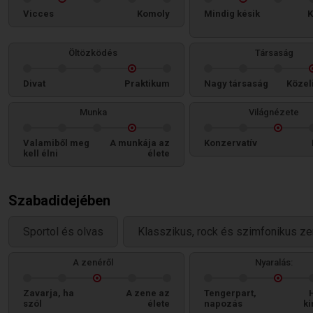
Vicces
Komoly
Mindig késik
K
Öltözködés
Társaság
Divat
Praktikum
Nagy társaság
Közel
Munka
Világnézete
Valamiből meg
A munkája az
Konzervatív
kell élni
élete
Szabadidejében
Sportol és olvas
Klasszikus, rock és szimfonikus zen
A zenéről
Nyaralás:
Zavarja, ha
A zene az
Tengerpart,
szól
élete
napozás
ki