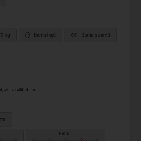
79 kg
Barna hajú
Barna szemű
 aki ezt állította be.
nta
Pénz