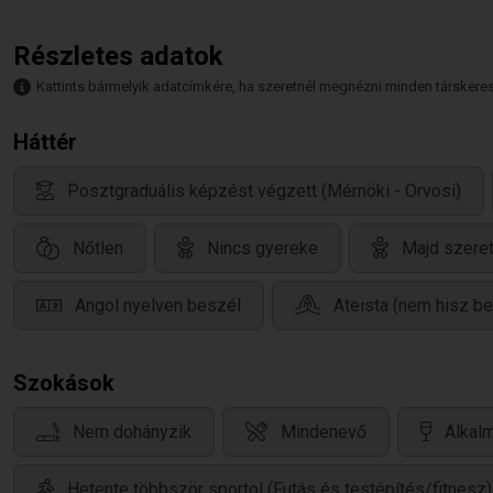
Részletes adatok
Kattints bármelyik adatcímkére, ha szeretnél megnézni minden társkeresőt,
Háttér
Posztgraduális képzést végzett (Mérnöki - Orvosi)
Nőtlen
Nincs gyereke
Majd szere
Angol nyelven beszél
Ateista (nem hisz b
Szokások
Nem dohányzik
Mindenevő
Alkalm
Hetente többször sportol (Futás és testépítés/fitnesz)