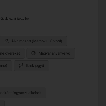
 aki ezt állította be.
Alkalmazott (Mérnöki - Orvosi)
tne gyereket
Magyar anyanyelvű
enne)
Ikrek jegyű
anként fogyaszt alkoholt