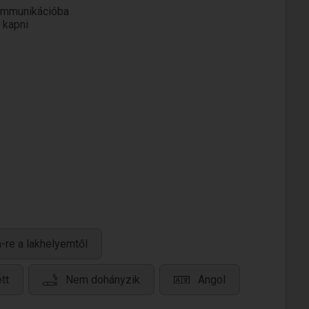
kommunikációba
 pedig műszaki irányt vettem, részben ezért a
 kapni
-re a lakhelyemtől
tt
Nem dohányzik
Angol