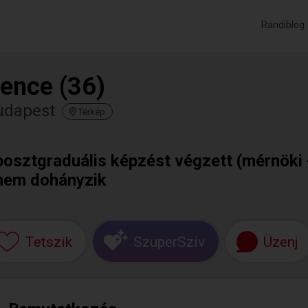
Randiblog
ence (36)
udapest
Térkép
posztgraduális képzést végzett (mérnöki 
nem dohányzik
Tetszik
SzuperSzív
Üzenj