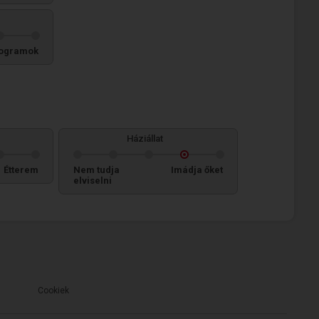
ogramok
Háziállat
Étterem
Nem tudja
Imádja őket
elviselni
Cookiek