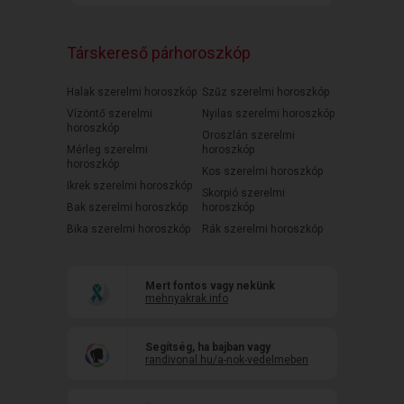
Társkereső párhoroszkóp
Halak szerelmi horoszkóp
Szűz szerelmi horoszkóp
Vízöntő szerelmi
Nyilas szerelmi horoszkóp
horoszkóp
Oroszlán szerelmi
Mérleg szerelmi
horoszkóp
horoszkóp
Kos szerelmi horoszkóp
Ikrek szerelmi horoszkóp
Skorpió szerelmi
Bak szerelmi horoszkóp
horoszkóp
Bika szerelmi horoszkóp
Rák szerelmi horoszkóp
Mert fontos vagy nekünk
mehnyakrak.info
Segítség, ha bajban vagy
randivonal.hu/a-nok-vedelmeben