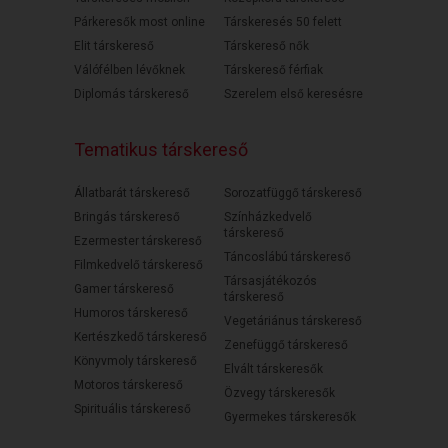
Párkeresők most online
Társkeresés 50 felett
Elit társkereső
Társkereső nők
Válófélben lévőknek
Társkereső férfiak
Diplomás társkereső
Szerelem első keresésre
Tematikus társkereső
Állatbarát társkereső
Sorozatfüggő társkereső
Bringás társkereső
Színházkedvelő
társkereső
Ezermester társkereső
Táncoslábú társkereső
Filmkedvelő társkereső
Társasjátékozós
Gamer társkereső
társkereső
Humoros társkereső
Vegetáriánus társkereső
Kertészkedő társkereső
Zenefüggő társkereső
Könyvmoly társkereső
Elvált társkeresők
Motoros társkereső
Özvegy társkeresők
Spirituális társkereső
Gyermekes társkeresők