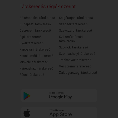
Társkeresés régiók szerint
Békéscsabai társkereső
Salgótarjáni társkereső
Budapesti társkereső
Szegedi társkereső
Debreceni társkereső
Szekszárdi társkereső
Egri társkereső
Székesfehérvári
társkereső
Győri társkereső
Szolnoki társkereső
Kaposvári társkereső
Szombathelyi társkereső
Kecskeméti társkereső
Tatabányai társkereső
Miskolci társkereső
Veszprémi társkereső
Nyíregyházi társkereső
Zalaegerszegi társkereső
Pécsi társkereső