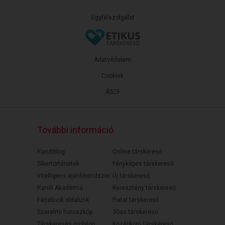
Ügyfélszolgálat
Adatvédelem
Cookiek
ÁSZF
További információ
Randiblog
Online társkereső
Sikertörténetek
Fényképes társkereső
Intelligens ajánlórendszer
Új társkereső
Randi Akadémia
Keresztény társkereső
Facebook oldalunk
Fiatal társkereső
Szerelmi horoszkóp
30as társkereső
Társkeresés mobilon
Középkorú társkereső