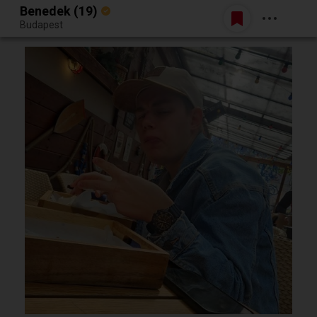
Benedek (19)
Belépés
Budapest
Egy jó randiból bármi lehet.