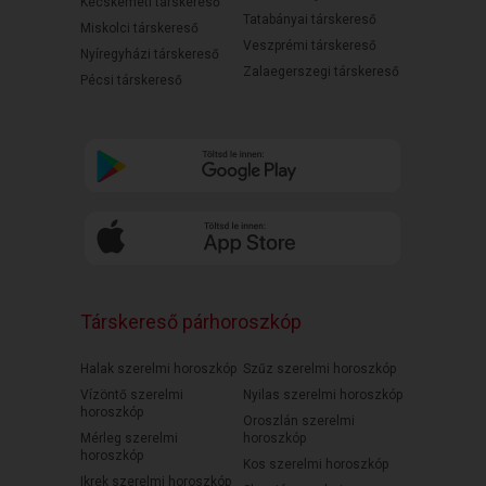
Kecskeméti társkereső
Tatabányai társkereső
Miskolci társkereső
Veszprémi társkereső
Nyíregyházi társkereső
Zalaegerszegi társkereső
Pécsi társkereső
Társkereső párhoroszkóp
Halak szerelmi horoszkóp
Szűz szerelmi horoszkóp
Vízöntő szerelmi
Nyilas szerelmi horoszkóp
horoszkóp
Oroszlán szerelmi
Mérleg szerelmi
horoszkóp
horoszkóp
Kos szerelmi horoszkóp
Ikrek szerelmi horoszkóp