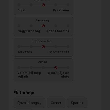
Divat
Praktikum
Társaság
Nagy társaság
Közeli barátok
Időbeosztás
Tervezés
Spontaneitás
Munka
Valamiből meg
A munkája az
kell élni
élete
Életmódja
Éjszakai bagoly
Gamer
Sportos