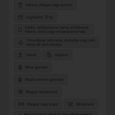
Vékony, átlagos vagy sportos
Legfeljebb 75 kg
Szőke, szőkésbarna, barna, sötétbarna,
fekete, vörös vagy vörösesbarna hajú
Tetoválásai: neki nincs, elutasítja vagy neki
nincs, de nem zavarja
Tanuló
Hajadon
Nincs gyereke
Majd szeretne gyereket
Magyar anyanyelvű
Magyar vagy angol
Mindenevő
Nem fogyaszt alkoholt vagy alkalmanként