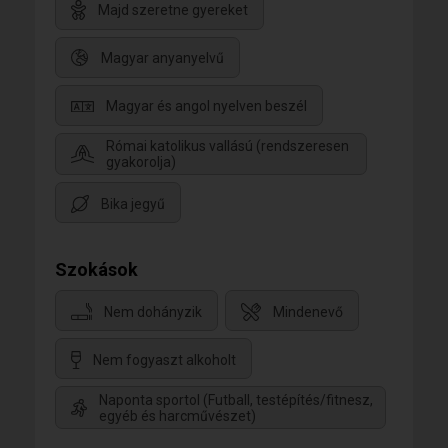
Majd szeretne gyereket
Magyar anyanyelvű
Magyar és angol nyelven beszél
Római katolikus vallású (rendszeresen
gyakorolja)
Bika jegyű
Szokások
Nem dohányzik
Mindenevő
Nem fogyaszt alkoholt
Naponta sportol (Futball, testépítés/fitnesz,
egyéb és harcművészet)