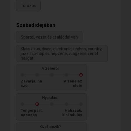
Túrázós
Szabadidejében
Sportol, vezet és családdal van
Klasszikus, disco, electronic, techno, country,
jazz, hip-hop és népzene, világzene zenét
hallgat
A zenéről
Zavarja, ha
A zene az
szól
élete
Nyaralás:
Tengerpart,
Hátizsák,
napozás
kirándulás
Kivel utazik?