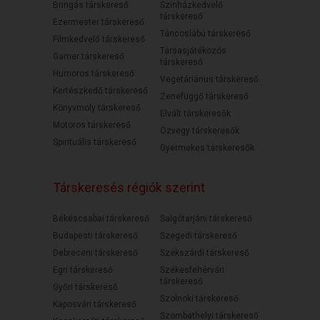
Bringás társkereső
Színházkedvelő
társkereső
Ezermester társkereső
Táncoslábú társkereső
Filmkedvelő társkereső
Társasjátékozós
Gamer társkereső
társkereső
Humoros társkereső
Vegetáriánus társkereső
Kertészkedő társkereső
Zenefüggő társkereső
Könyvmoly társkereső
Elvált társkeresők
Motoros társkereső
Özvegy társkeresők
Spirituális társkereső
Gyermekes társkeresők
Társkeresés régiók szerint
Békéscsabai társkereső
Salgótarjáni társkereső
Budapesti társkereső
Szegedi társkereső
Debreceni társkereső
Szekszárdi társkereső
Egri társkereső
Székesfehérvári
társkereső
Győri társkereső
Szolnoki társkereső
Kaposvári társkereső
Szombathelyi társkereső