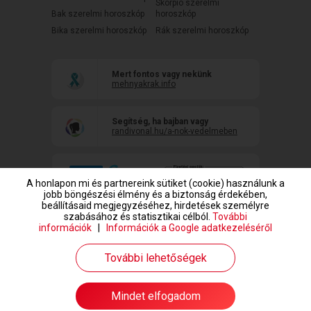
Skorpió szerelmi
Bak szerelmi horoszkóp
horoszkóp
Bika szerelmi horoszkóp
Rák szerelmi horoszkóp
Mert fontos vagy nekünk
mehnyakrak.info
Segítség, ha bajban vagy
randivonal.hu/a-nok-vedelmeben
A honlapon mi és partnereink sütiket (cookie) használunk a
jobb böngészési élmény és a biztonság érdekében,
beállításaid megjegyzéséhez, hirdetések személyre
szabásához és statisztikai célból.
További
információk
|
Információk a Google adatkezeléséről
www.randivonal.hu © Copyright 1999-2026 Dating Central Europe Zrt.
További lehetőségek
Mindet elfogadom