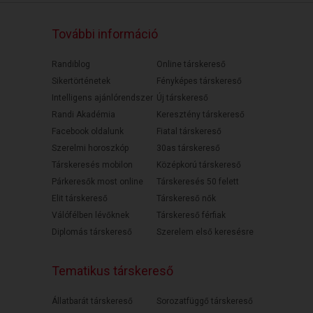
További információ
Randiblog
Online társkereső
Sikertörténetek
Fényképes társkereső
Intelligens ajánlórendszer
Új társkereső
Randi Akadémia
Keresztény társkereső
Facebook oldalunk
Fiatal társkereső
Szerelmi horoszkóp
30as társkereső
Társkeresés mobilon
Középkorú társkereső
Párkeresők most online
Társkeresés 50 felett
Elit társkereső
Társkereső nők
Válófélben lévőknek
Társkereső férfiak
Diplomás társkereső
Szerelem első keresésre
Tematikus társkereső
Állatbarát társkereső
Sorozatfüggő társkereső