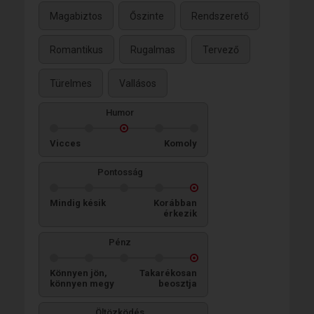
Magabiztos
Őszinte
Rendszerető
Romantikus
Rugalmas
Tervező
Türelmes
Vallásos
Humor
Vicces
Komoly
Pontosság
Mindig késik
Korábban
érkezik
Pénz
Könnyen jön,
Takarékosan
könnyen megy
beosztja
Öltözködés