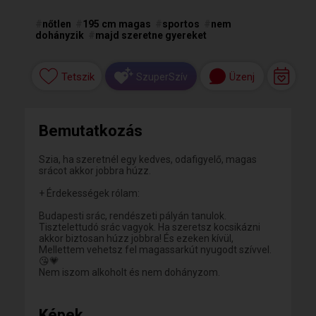
#
nőtlen
#
195 cm magas
#
sportos
#
nem
dohányzik
#
majd szeretne gyereket
Tetszik
Üzenj
SzuperSzív
Bemutatkozás
Szia, ha szeretnél egy kedves, odafigyelő, magas
srácot akkor jobbra húzz.
+ Érdekességek rólam:
Budapesti srác, rendészeti pályán tanulok.
Tisztelettudó srác vagyok. Ha szeretsz kocsikázni
akkor biztosan húzz jobbra! És ezeken kívül,
Mellettem vehetsz fel magassarkút nyugodt szívvel.
😘💗
Nem iszom alkoholt és nem dohányzom.
Képek