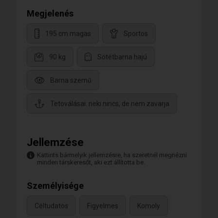
Megjelenés
195 cm magas
Sportos
90 kg
Sötétbarna hajú
Barna szemű
Tetoválásai: neki nincs, de nem zavarja
Jellemzése
Kattints bármelyik jellemzésre, ha szeretnél megnézni
minden társkeresőt, aki ezt állította be.
Személyisége
Céltudatos
Figyelmes
Komoly