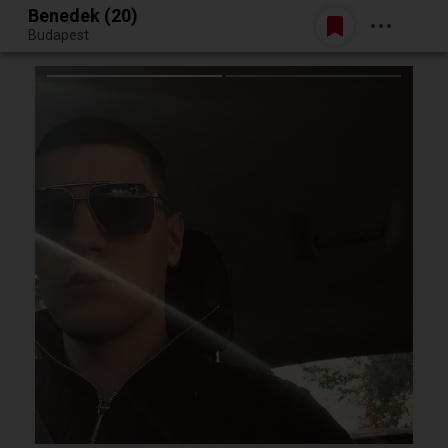
Benedek (20)
Belépés
Budapest
Egy jó randiból bármi lehet.