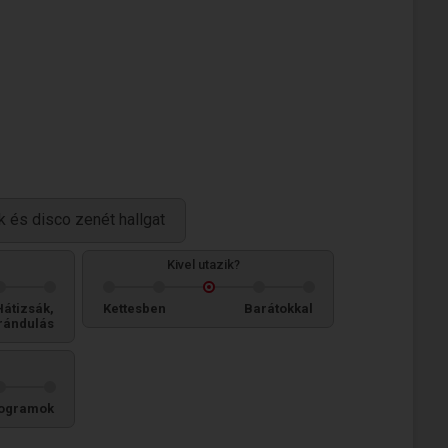
k és disco zenét hallgat
Kivel utazik?
Hátizsák,
Kettesben
Barátokkal
rándulás
ogramok