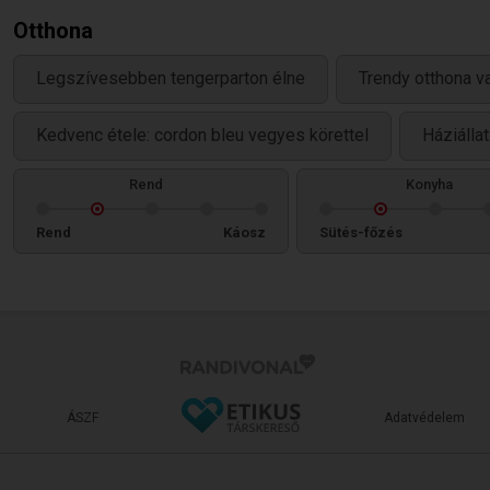
Otthona
Legszívesebben tengerparton élne
Trendy otthona v
Kedvenc étele: cordon bleu vegyes körettel
Háziállat
Rend
Konyha
Rend
Káosz
Sütés-főzés
ÁSZF
Adatvédelem