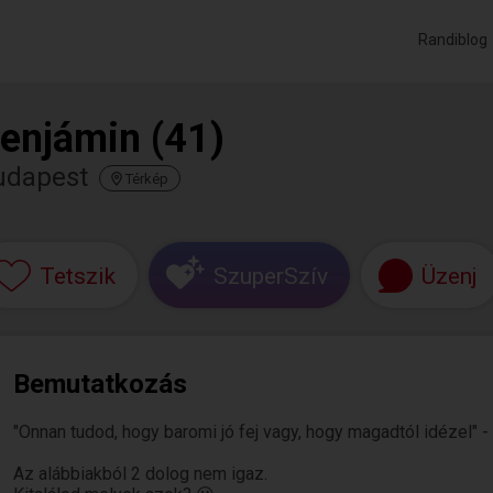
Randiblog
enjámin (41)
udapest
Térkép
Tetszik
SzuperSzív
Üzenj
Bemutatkozás
"Onnan tudod, hogy baromi jó fej vagy, hogy magadtól idézel" -
Az alábbiakból 2 dolog nem igaz.