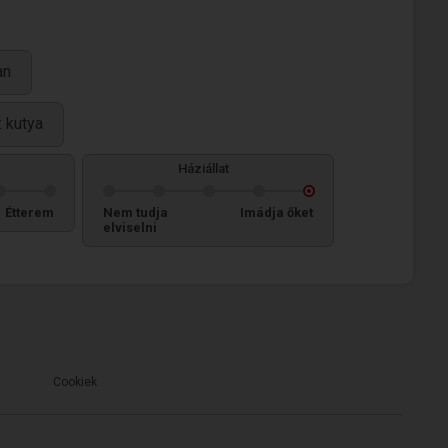
an
: kutya
Háziállat
Étterem
Nem tudja
Imádja őket
elviselni
Cookiek