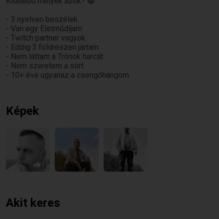
Kitalálod melyek azok? 😀
- 3 nyelven beszélek
- Van egy Életműdíjam
- Twitch partner vagyok
- Eddig 3 földrészen jártam
- Nem láttam a Trónok harcát
- Nem szeretem a sört
- 10+ éve ugyanaz a csengőhangom
Képek
1
Akit keres