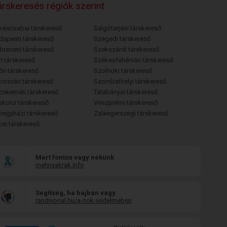
rskeresés régiók szerint
késcsabai társkereső
Salgótarjáni társkereső
dapesti társkereső
Szegedi társkereső
breceni társkereső
Szekszárdi társkereső
i társkereső
Székesfehérvári társkereső
őri társkereső
Szolnoki társkereső
posvári társkereső
Szombathelyi társkereső
cskeméti társkereső
Tatabányai társkereső
skolci társkereső
Veszprémi társkereső
íregyházi társkereső
Zalaegerszegi társkereső
csi társkereső
Mert fontos vagy nekünk
mehnyakrak.info
Segítség, ha bajban vagy
randivonal.hu/a-nok-vedelmeben