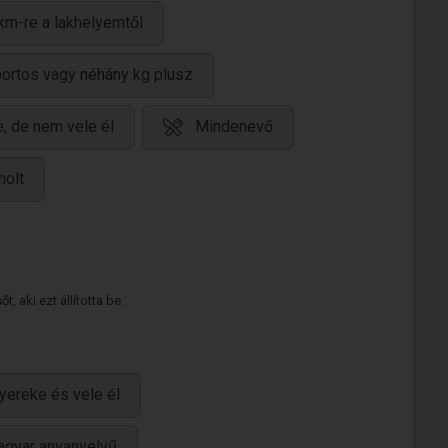
km-re a lakhelyemtől
portos vagy néhány kg plusz
, de nem vele él
Mindenevő
holt
 aki ezt állította be.
yereke és vele él
gyar anyanyelvű