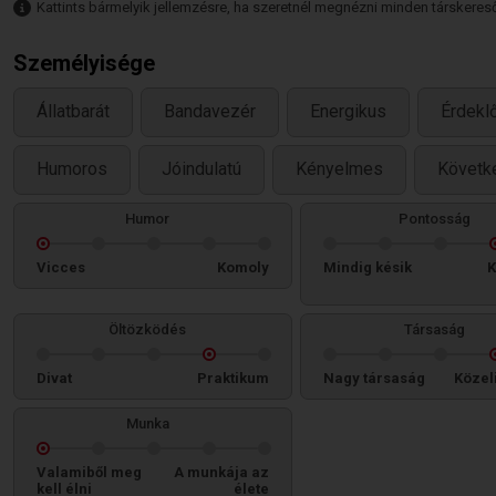
Kattints bármelyik jellemzésre, ha szeretnél megnézni minden társkeresőt,
Személyisége
Állatbarát
Bandavezér
Energikus
Érdekl
Humoros
Jóindulatú
Kényelmes
Követk
Humor
Pontosság
Vicces
Komoly
Mindig késik
K
Öltözködés
Társaság
Divat
Praktikum
Nagy társaság
Közel
Munka
Valamiből meg
A munkája az
kell élni
élete