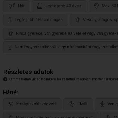
Nőt
Legfeljebb 40 éves
Max. 50 
Legfeljebb 180 cm magas
Vékony, átlagos, s
Nincs gyereke, van gyereke és vele él vagy van gyereke
Nem fogyaszt alkoholt vagy alkalmanként fogyaszt alko
Részletes adatok
Kattints bármelyik adatcímkére, ha szeretnél megnézni minden társkeresőt,
Háttér
Középiskolát végzett
Elvált
Van g
Még nem tudja, hogy szeretne-e gyereket
Ma