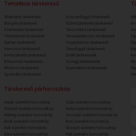
Tematikus társkereső
Tá
Állatbarát társkereső
Sorozatfüggő társkereső
Bé
Bringás társkereső
Színházkedvelő társkereső
Bu
Ezermester társkereső
Táncoslábú társkereső
De
Filmkedvelő társkereső
Társasjátékozós társkereső
Egr
Gamer társkereső
Vegetáriánus társkereső
Gy
Humoros társkereső
Zenefüggő társkereső
Ka
Kertészkedő társkereső
Elvált társkeresők
Ke
Könyvmoly társkereső
Özvegy társkeresők
Mi
Motoros társkereső
Gyermekes társkeresők
Ny
Spirituális társkereső
Pé
Társkereső párhoroszkóp
Halak szerelmi horoszkóp
Szűz szerelmi horoszkóp
Vízöntő szerelmi horoszkóp
Nyilas szerelmi horoszkóp
Mérleg szerelmi horoszkóp
Oroszlán szerelmi horoszkóp
Ikrek szerelmi horoszkóp
Kos szerelmi horoszkóp
Bak szerelmi horoszkóp
Skorpió szerelmi horoszkóp
Bika szerelmi horoszkóp
Rák szerelmi horoszkóp