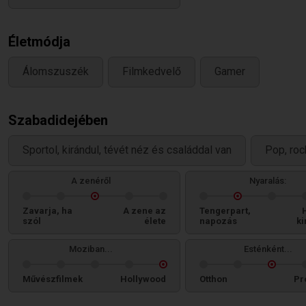
Életmódja
Álomszuszék
Filmkedvelő
Gamer
Szabadidejében
Sportol, kirándul, tévét néz és családdal van
Pop, roc
A zenéről
Nyaralás:
Zavarja, ha
A zene az
Tengerpart,
szól
élete
napozás
ki
Moziban...
Esténként...
Művészfilmek
Hollywood
Otthon
Pr