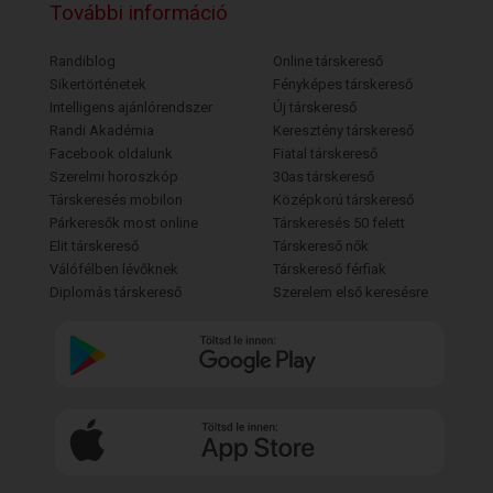
További információ
Randiblog
Online társkereső
Sikertörténetek
Fényképes társkereső
Intelligens ajánlórendszer
Új társkereső
Randi Akadémia
Keresztény társkereső
Facebook oldalunk
Fiatal társkereső
Szerelmi horoszkóp
30as társkereső
Társkeresés mobilon
Középkorú társkereső
Párkeresők most online
Társkeresés 50 felett
Elit társkereső
Társkereső nők
Válófélben lévőknek
Társkereső férfiak
Diplomás társkereső
Szerelem első keresésre