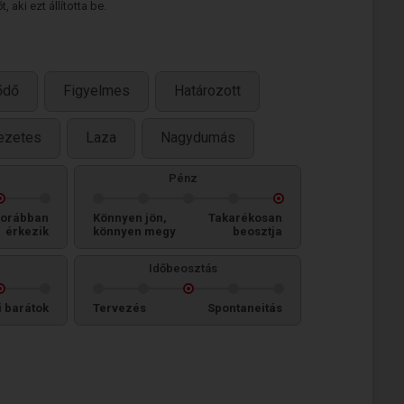
 aki ezt állította be.
ődő
Figyelmes
Határozott
ezetes
Laza
Nagydumás
Pénz
orábban
Könnyen jön,
Takarékosan
érkezik
könnyen megy
beosztja
Időbeosztás
i barátok
Tervezés
Spontaneitás