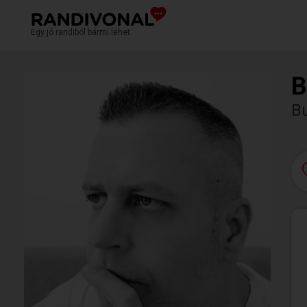
Egy jó randiból bármi lehet.
B
B