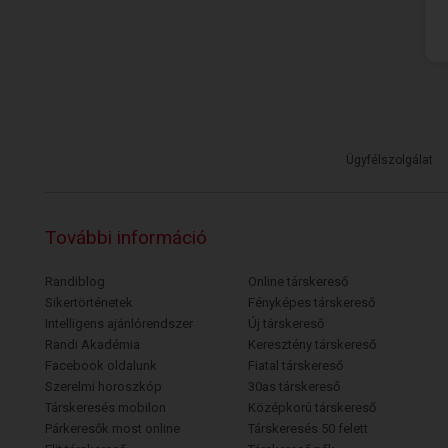
Ügyfélszolgálat
További információ
Randiblog
Online társkereső
Sikertörténetek
Fényképes társkereső
Intelligens ajánlórendszer
Új társkereső
Randi Akadémia
Keresztény társkereső
Facebook oldalunk
Fiatal társkereső
Szerelmi horoszkóp
30as társkereső
Társkeresés mobilon
Középkorú társkereső
Párkeresők most online
Társkeresés 50 felett