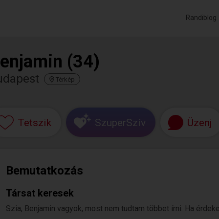
Randiblog
enjamin (34)
udapest
Térkép
Tetszik
SzuperSzív
Üzenj
Bemutatkozás
Társat keresek
Szia, Benjamin vagyok, most nem tudtam többet írni. Ha érdekel