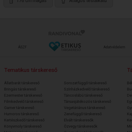
176 cm magas
Átlagos testalkatú
ÁSZF
Adatvédelem
Tematikus társkereső
Tá
Állatbarát társkereső
Sorozatfüggő társkereső
Bé
Bringás társkereső
Színházkedvelő társkereső
Bu
Ezermester társkereső
Táncoslábú társkereső
De
Filmkedvelő társkereső
Társasjátékozós társkereső
Egr
Gamer társkereső
Vegetáriánus társkereső
Gy
Humoros társkereső
Zenefüggő társkereső
Ka
Kertészkedő társkereső
Elvált társkeresők
Ke
Könyvmoly társkereső
Özvegy társkeresők
Mi