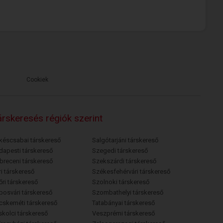
Cookiek
rskeresés régiók szerint
késcsabai társkereső
Salgótarjáni társkereső
dapesti társkereső
Szegedi társkereső
breceni társkereső
Szekszárdi társkereső
i társkereső
Székesfehérvári társkereső
őri társkereső
Szolnoki társkereső
posvári társkereső
Szombathelyi társkereső
cskeméti társkereső
Tatabányai társkereső
skolci társkereső
Veszprémi társkereső