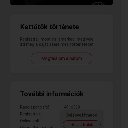
Kettőtök története
Regisztrálj most és ismerkedj meg vele!
Írd meg a saját szerelmes történetedet!
Megtalálom a párom
További információk
Randiazonosító:
4916369
Regisztrált:
Belépve láthatod
Online volt:
Regisztrálok
Olvasatlan üzenetei: