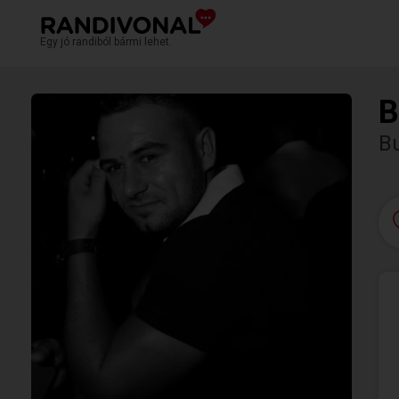
Egy jó randiból bármi lehet.
B
B