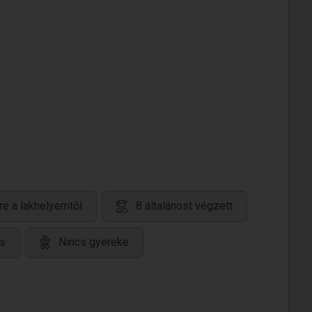
re a lakhelyemtől
8 általánost végzett
s
Nincs gyereke