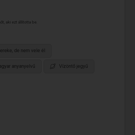
 aki ezt állította be.
ereke, de nem vele él
gyar anyanyelvű
Vízöntő jegyű