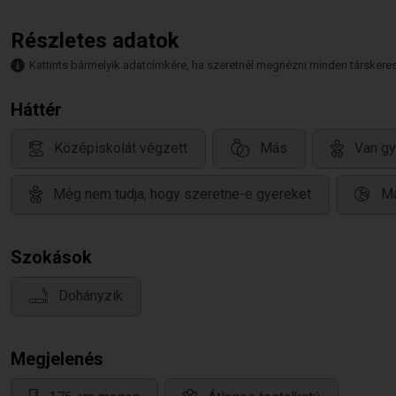
Részletes adatok
Kattints bármelyik adatcímkére, ha szeretnél megnézni minden társkeresőt,
Háttér
Középiskolát végzett
Más
Van gy
Még nem tudja, hogy szeretne-e gyereket
Ma
Szokások
Dohányzik
Megjelenés