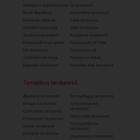
Intelligens ajánlórendszer
Új társkereső
Randi Akadémia
Keresztény társkereső
Facebook oldalunk
Fiatal társkereső
Szerelmi horoszkóp
30as társkereső
Társkeresés mobilon
Középkorú társkereső
Párkeresők most online
Társkeresés 50 felett
Elit társkereső
Társkereső nők
Válófélben lévőknek
Társkereső férfiak
Diplomás társkereső
Szerelem első keresésre
Tematikus társkereső
Állatbarát társkereső
Sorozatfüggő társkereső
Bringás társkereső
Színházkedvelő
társkereső
Ezermester társkereső
Táncoslábú társkereső
Filmkedvelő társkereső
Társasjátékozós
Gamer társkereső
társkereső
Humoros társkereső
Vegetáriánus társkereső