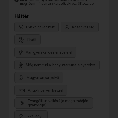
megnézni minden társkeresőt, aki ezt állította be.
Háttér
Főiskolát végzett
Középvezető
Elvált
Van gyereke, de nem vele él
Még nem tudja, hogy szeretne-e gyereket
Magyar anyanyelvű
Angol nyelven beszél
Evangélikus vallású (a maga módján
gyakorolja)
Bika jegyű