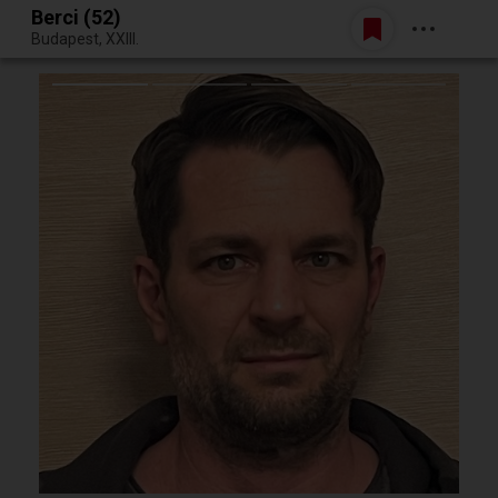
Berci (52)
Belépés
Budapest, XXIII.
Egy jó randiból bármi lehet.