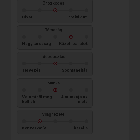
Öltözködés
Divat
Praktikum
Társaság
Nagy társaság
Közeli barátok
Időbeosztás
Tervezés
Spontaneitás
Munka
Valamiből meg
A munkája az
kell élni
élete
Világnézete
Konzervatív
Liberális