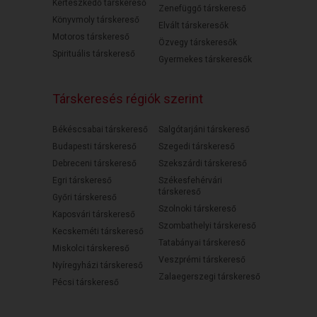
Kertészkedő társkereső
Zenefüggő társkereső
Könyvmoly társkereső
Elvált társkeresők
Motoros társkereső
Özvegy társkeresők
Spirituális társkereső
Gyermekes társkeresők
Társkeresés régiók szerint
Békéscsabai társkereső
Salgótarjáni társkereső
Budapesti társkereső
Szegedi társkereső
Debreceni társkereső
Szekszárdi társkereső
Egri társkereső
Székesfehérvári
társkereső
Győri társkereső
Szolnoki társkereső
Kaposvári társkereső
Szombathelyi társkereső
Kecskeméti társkereső
Tatabányai társkereső
Miskolci társkereső
Veszprémi társkereső
Nyíregyházi társkereső
Zalaegerszegi társkereső
Pécsi társkereső