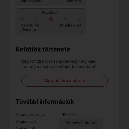
Sütés-főzés
Étterem
Háziállat
Nem tudja
Imádja őket
elviselni
Kettőtök története
Regisztrálj most és ismerkedj meg vele!
Írd meg a saját szerelmes történetedet!
Megtalálom a párom
További információk
Randiazonosító:
4257770
Regisztrált:
Belépve láthatod
Online volt: