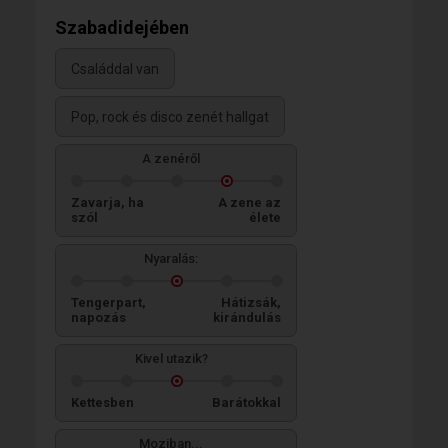
Szabadidejében
Családdal van
Pop, rock és disco zenét hallgat
A zenéről
Zavarja, ha
A zene az
szól
élete
Nyaralás:
Tengerpart,
Hátizsák,
napozás
kirándulás
Kivel utazik?
Kettesben
Barátokkal
Moziban...