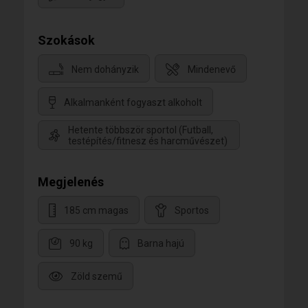
Szokások
Nem dohányzik
Mindenevő
Alkalmanként fogyaszt alkoholt
Hetente többször sportol (Futball,
testépítés/fitnesz és harcművészet)
Megjelenés
185 cm magas
Sportos
90 kg
Barna hajú
Zöld szemű