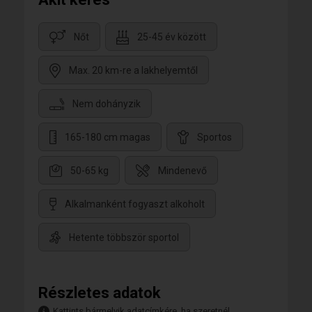
Nőt
25-45 év között
Max. 20 km-re a lakhelyemtől
Nem dohányzik
165-180 cm magas
Sportos
50-65 kg
Mindenevő
Alkalmanként fogyaszt alkoholt
Hetente többször sportol
Részletes adatok
Kattints bármelyik adatcímkére, ha szeretnél