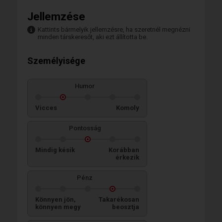
Jellemzése
Kattints bármelyik jellemzésre, ha szeretnél megnézni
minden társkeresőt, aki ezt állította be.
Személyisége
Humor
Vicces
Komoly
Pontosság
Mindig késik
Korábban
érkezik
Pénz
Könnyen jön,
Takarékosan
könnyen megy
beosztja