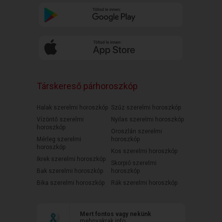
Társkereső párhoroszkóp
Halak szerelmi horoszkóp
Szűz szerelmi horoszkóp
Vízöntő szerelmi
Nyilas szerelmi horoszkóp
horoszkóp
Oroszlán szerelmi
Mérleg szerelmi
horoszkóp
horoszkóp
Kos szerelmi horoszkóp
Ikrek szerelmi horoszkóp
Skorpió szerelmi
Bak szerelmi horoszkóp
horoszkóp
Bika szerelmi horoszkóp
Rák szerelmi horoszkóp
Mert fontos vagy nekünk
mehnyakrak.info