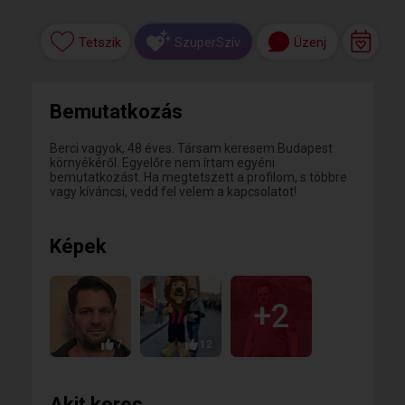
Tetszik
Üzenj
SzuperSzív
Bemutatkozás
Berci vagyok, 48 éves. Társam keresem Budapest
környékéről. Egyelőre nem írtam egyéni
bemutatkozást. Ha megtetszett a profilom, s többre
vagy kíváncsi, vedd fel velem a kapcsolatot!
Képek
+2
7
12
Akit keres