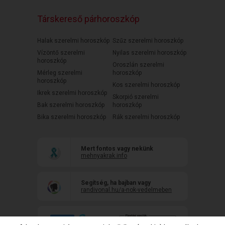
Társkereső párhoroszkóp
Halak szerelmi horoszkóp
Szűz szerelmi horoszkóp
Vízöntő szerelmi
Nyilas szerelmi horoszkóp
horoszkóp
Oroszlán szerelmi
Mérleg szerelmi
horoszkóp
horoszkóp
Kos szerelmi horoszkóp
Ikrek szerelmi horoszkóp
Skorpió szerelmi
Bak szerelmi horoszkóp
horoszkóp
Bika szerelmi horoszkóp
Rák szerelmi horoszkóp
Mert fontos vagy nekünk
mehnyakrak.info
Segítség, ha bajban vagy
randivonal.hu/a-nok-vedelmeben