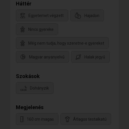
Háttér
Egyetemet végzett
Hajadon
Nincs gyereke
Még nem tudja, hogy szeretne-e gyereket
Magyar anyanyelvű
Halak jegyű
Szokások
Dohányzik
Megjelenés
160 cm magas
Átlagos testalkatú