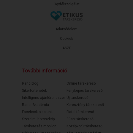
Ügyfélszolgálat
Adatvédelem
Cookiek
ÁSZF
További információ
Randiblog
Online társkereső
Sikertörténetek
Fényképes társkereső
Intelligens ajánlórendszer
Új társkereső
Randi Akadémia
Keresztény társkereső
Facebook oldalunk
Fiatal társkereső
Szerelmi horoszkóp
30as társkereső
Társkeresés mobilon
Középkorú társkereső