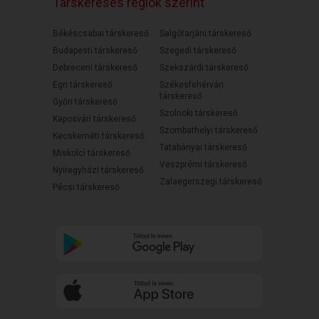
Társkeresés régiók szerint
Békéscsabai társkereső
Salgótarjáni társkereső
Budapesti társkereső
Szegedi társkereső
Debreceni társkereső
Szekszárdi társkereső
Egri társkereső
Székesfehérvári
társkereső
Győri társkereső
Szolnoki társkereső
Kaposvári társkereső
Szombathelyi társkereső
Kecskeméti társkereső
Tatabányai társkereső
Miskolci társkereső
Veszprémi társkereső
Nyíregyházi társkereső
Zalaegerszegi társkereső
Pécsi társkereső