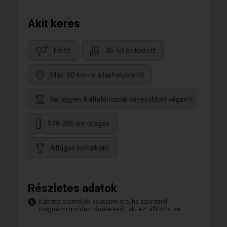
Akit keres
Férfit
36-50 év között
Max. 50 km-re a lakhelyemtől
Ne legyen 8 általánosnál kevesebbet végzett
178-200 cm magas
Átlagos testalkatú
Részletes adatok
Kattints bármelyik adatcímkére, ha szeretnél
megnézni minden társkeresőt, aki ezt állította be.