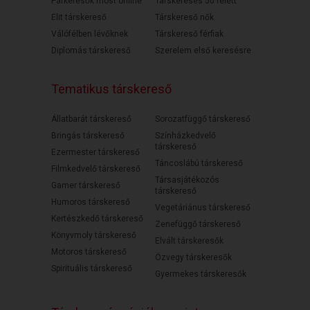
Párkeresők most online
Társkeresés 50 felett
Elit társkereső
Társkereső nők
Válófélben lévőknek
Társkereső férfiak
Diplomás társkereső
Szerelem első keresésre
Tematikus társkereső
Állatbarát társkereső
Sorozatfüggő társkereső
Bringás társkereső
Színházkedvelő
társkereső
Ezermester társkereső
Táncoslábú társkereső
Filmkedvelő társkereső
Társasjátékozós
Gamer társkereső
társkereső
Humoros társkereső
Vegetáriánus társkereső
Kertészkedő társkereső
Zenefüggő társkereső
Könyvmoly társkereső
Elvált társkeresők
Motoros társkereső
Özvegy társkeresők
Spirituális társkereső
Gyermekes társkeresők