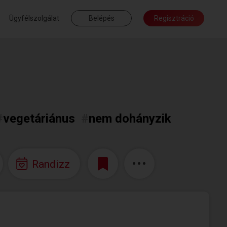
Ügyfélszolgálat
Belépés
Regisztráció
#
vegetáriánus
#
nem dohányzik
Randizz