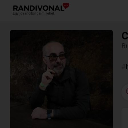
Egy jó randiból bármi lehet.
C
B
#