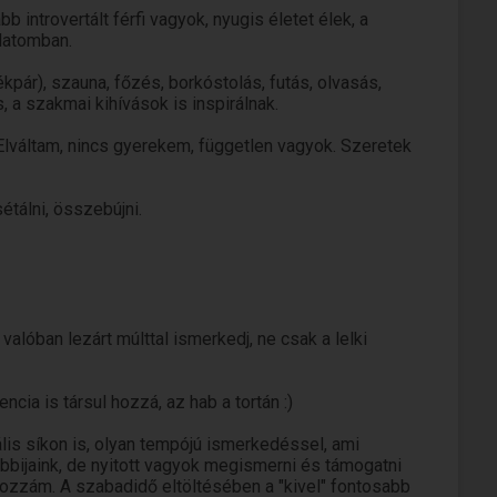
introvertált férfi vagyok, nyugis életet élek, a
latomban.
pár), szauna, főzés, borkóstolás, futás, olvasás,
 a szakmai kihívások is inspirálnak.
Elváltam, nincs gyerekem, független vagyok. Szeretek
tálni, összebújni.
valóban lezárt múlttal ismerkedj, ne csak a lelki
cia is társul hozzá, az hab a tortán :)
ális síkon is, olyan tempójú ismerkedéssel, ami
bijaink, de nyitott vagyok megismerni és támogatni
ozzám. A szabadidő eltöltésében a "kivel" fontosabb