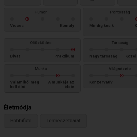
Humor
Pontosság
Vicces
Komoly
Mindig késik
K
Öltözködés
Társaság
Divat
Praktikum
Nagy társaság
Közel
Munka
Világnézete
Valamiből meg
A munkája az
Konzervatív
kell élni
élete
Életmódja
Hobbifutó
Természetbarát