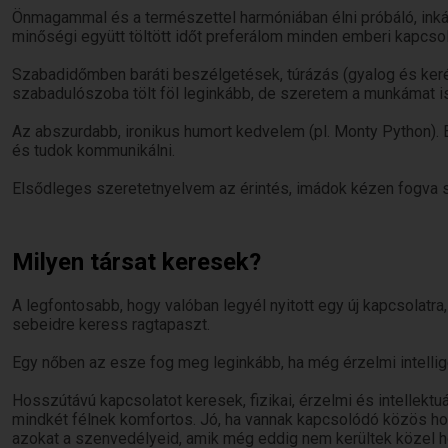
Önmagammal és a természettel harmóniában élni próbáló, inkább 
minőségi együtt töltött időt preferálom minden emberi kapcso
Szabadidőmben baráti beszélgetések, túrázás (gyalog és kerék
szabadulószoba tölt föl leginkább, de szeretem a munkámat is,
Az abszurdabb, ironikus humort kedvelem (pl. Monty Python). 
és tudok kommunikálni.
Elsődleges szeretetnyelvem az érintés, imádok kézen fogva sé
Milyen társat keresek?
A legfontosabb, hogy valóban legyél nyitott egy új kapcsolatra, 
sebeidre keress ragtapaszt.
Egy nőben az esze fog meg leginkább, ha még érzelmi intelligen
Hosszútávú kapcsolatot keresek, fizikai, érzelmi és intellektu
mindkét félnek komfortos. Jó, ha vannak kapcsolódó közös hob
azokat a szenvedélyeid, amik még eddig nem kerültek közel h