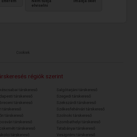
Étterem
Nem tudja
Imádja őket
elviselni
Cookiek
rskeresés régiók szerint
késcsabai társkereső
Salgótarjáni társkereső
dapesti társkereső
Szegedi társkereső
breceni társkereső
Szekszárdi társkereső
i társkereső
Székesfehérvári társkereső
őri társkereső
Szolnoki társkereső
posvári társkereső
Szombathelyi társkereső
cskeméti társkereső
Tatabányai társkereső
skolci társkereső
Veszprémi társkereső