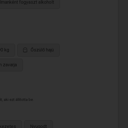
lmanként fogyaszt alkoholt
90 kg
Őszülő hajú
m zavarja
 aki ezt állította be.
kezetes
Nyugodt