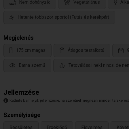
Nem dohányzik
Vegetáriánus
Alka
Hetente többször sportol (Futás és kerékpár)
Megjelenés
175 cm magas
Átlagos testalkatú
Barna szemű
Tetoválásai: neki nincs, de ne
Jellemzése
Kattints bármelyik jellemzésre, ha szeretnél megnézni minden társkeresőt,
Személyisége
Becsületes
Érdeklődő
Figyelmes
Követ