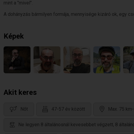
mint a "mivel".
A dohányzás bármilyen formája, mennyisége kizáró ok, egy cs
Képek
1
Akit keres
Nőt
47-57 év között
Max. 75 km-
Ne legyen 8 általánosnál kevesebbet végzett, 8 által