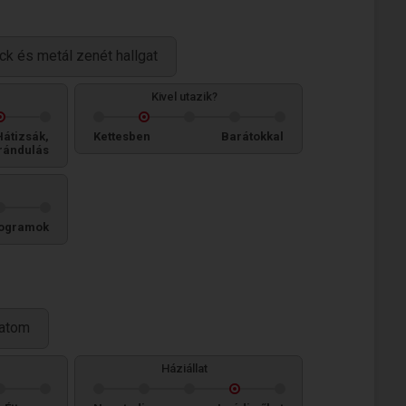
ck és metál zenét hallgat
Kivel utazik?
Hátizsák,
Kettesben
Barátokkal
rándulás
ogramok
latom
Háziállat