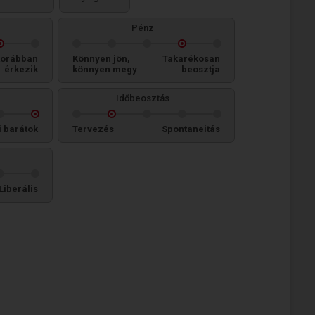
Pénz
orábban
Könnyen jön,
Takarékosan
érkezik
könnyen megy
beosztja
Időbeosztás
i barátok
Tervezés
Spontaneitás
Liberális