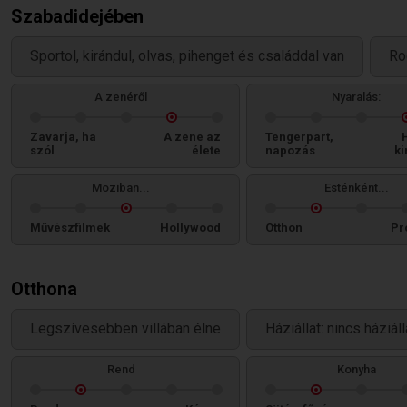
Szabadidejében
Sportol, kirándul, olvas, pihenget és családdal van
Ro
A zenéről
Nyaralás:
Zavarja, ha
A zene az
Tengerpart,
szól
élete
napozás
ki
Moziban...
Esténként...
Művészfilmek
Hollywood
Otthon
Pr
Otthona
Legszívesebben villában élne
Háziállat: nincs háziál
Rend
Konyha