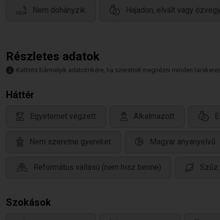
Nem dohányzik
Hajadon, elvált vagy özveg
Részletes adatok
Kattints bármelyik adatcímkére, ha szeretnél megnézni minden társkeresőt,
Háttér
Egyetemet végzett
Alkalmazott
E
Nem szeretne gyereket
Magyar anyanyelvű
Református vallású (nem hisz benne)
Szűz 
Szokások