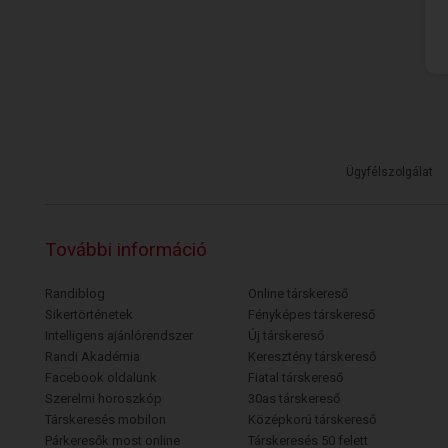
Ügyfélszolgálat
További információ
Randiblog
Online társkereső
Sikertörténetek
Fényképes társkereső
Intelligens ajánlórendszer
Új társkereső
Randi Akadémia
Keresztény társkereső
Facebook oldalunk
Fiatal társkereső
Szerelmi horoszkóp
30as társkereső
Társkeresés mobilon
Középkorú társkereső
Párkeresők most online
Társkeresés 50 felett