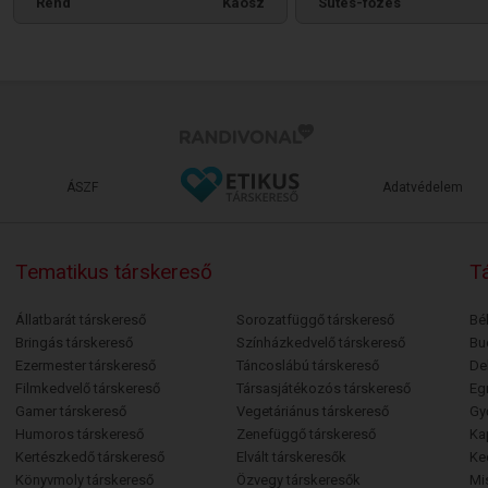
Rend
Káosz
Sütés-főzés
ÁSZF
Adatvédelem
Tematikus társkereső
Tá
Állatbarát társkereső
Sorozatfüggő társkereső
Bé
Bringás társkereső
Színházkedvelő társkereső
Bu
Ezermester társkereső
Táncoslábú társkereső
De
Filmkedvelő társkereső
Társasjátékozós társkereső
Egr
Gamer társkereső
Vegetáriánus társkereső
Gy
Humoros társkereső
Zenefüggő társkereső
Ka
Kertészkedő társkereső
Elvált társkeresők
Ke
Könyvmoly társkereső
Özvegy társkeresők
Mi