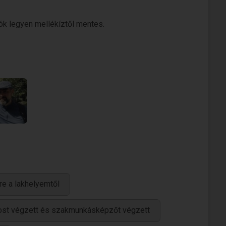
ók legyen mellékíztől mentes.
re a lakhelyemtől
ánost végzett és szakmunkásképzőt végzett