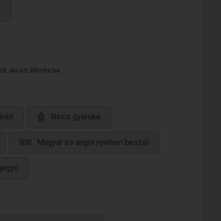
y
 aki ezt állította be.
lvált
Nincs gyereke
Magyar és angol nyelven beszél
jegyű