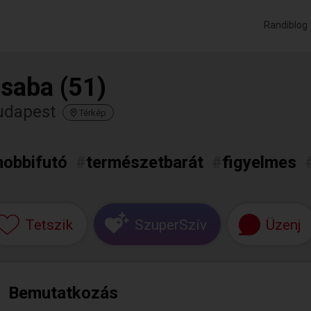
Randiblog
saba (51)
udapest
Térkép
hobbifutó
#
természetbarát
#
figyelmes
Tetszik
SzuperSzív
Üzenj
Bemutatkozás