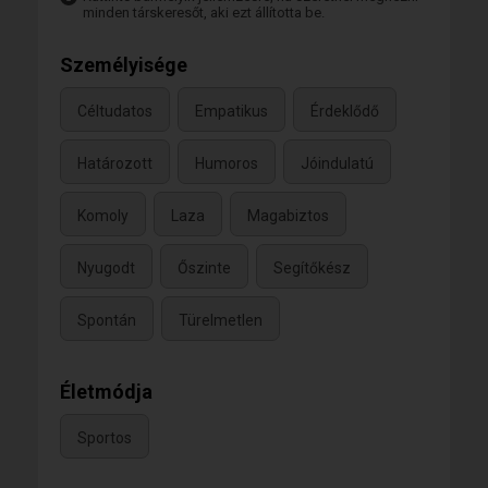
minden társkeresőt, aki ezt állította be.
Személyisége
Céltudatos
Empatikus
Érdeklődő
Határozott
Humoros
Jóindulatú
Komoly
Laza
Magabiztos
Nyugodt
Őszinte
Segítőkész
Spontán
Türelmetlen
Életmódja
Sportos