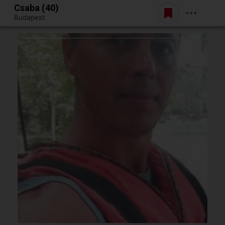
Csaba (40)
Belépés
Budapest
Egy jó randiból bármi lehet.