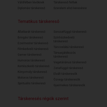
Válófélben lévőknek
Társkereső férfiak
Diplomás társkereső
Szerelem első keresésre
Tematikus társkereső
Állatbarát társkereső
Sorozatfüggő társkereső
Bringás társkereső
Színházkedvelő
társkereső
Ezermester társkereső
Táncoslábú társkereső
Filmkedvelő társkereső
Társasjátékozós
Gamer társkereső
társkereső
Humoros társkereső
Vegetáriánus társkereső
Kertészkedő társkereső
Zenefüggő társkereső
Könyvmoly társkereső
Elvált társkeresők
Motoros társkereső
Özvegy társkeresők
Spirituális társkereső
Gyermekes társkeresők
Társkeresés régiók szerint