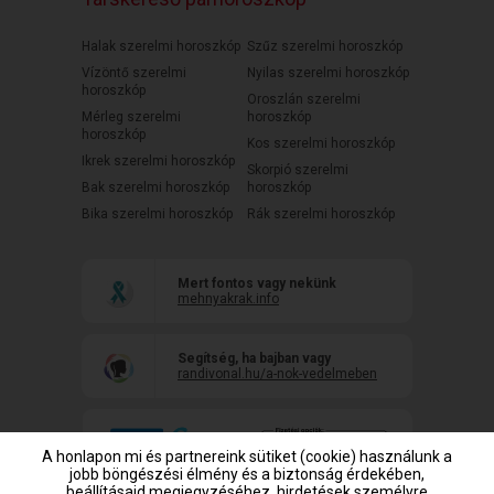
Halak szerelmi horoszkóp
Szűz szerelmi horoszkóp
Vízöntő szerelmi
Nyilas szerelmi horoszkóp
horoszkóp
Oroszlán szerelmi
Mérleg szerelmi
horoszkóp
horoszkóp
Kos szerelmi horoszkóp
Ikrek szerelmi horoszkóp
Skorpió szerelmi
Bak szerelmi horoszkóp
horoszkóp
Bika szerelmi horoszkóp
Rák szerelmi horoszkóp
Mert fontos vagy nekünk
mehnyakrak.info
Segítség, ha bajban vagy
randivonal.hu/a-nok-vedelmeben
A honlapon mi és partnereink sütiket (cookie) használunk a
jobb böngészési élmény és a biztonság érdekében,
beállításaid megjegyzéséhez, hirdetések személyre