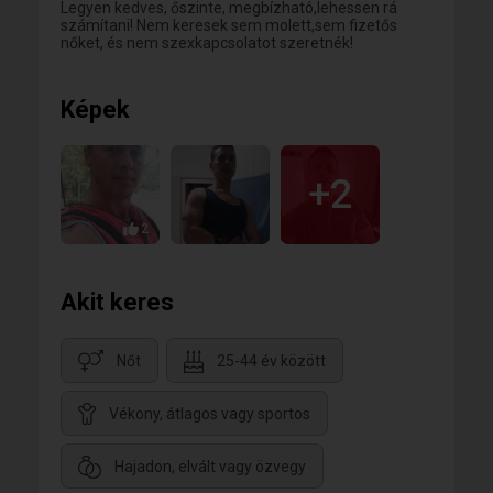
Legyen kedves, őszinte, megbízható,lehessen rá
számítani! Nem keresek sem molett,sem fizetős
nőket, és nem szexkapcsolatot szeretnék!
Képek
+2
2
Akit keres
Nőt
25-44 év között
Vékony, átlagos vagy sportos
Hajadon, elvált vagy özvegy