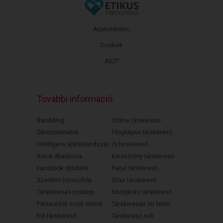
Adatvédelem
Cookiek
ÁSZF
További információ
Randiblog
Online társkereső
Sikertörténetek
Fényképes társkereső
Intelligens ajánlórendszer
Új társkereső
Randi Akadémia
Keresztény társkereső
Facebook oldalunk
Fiatal társkereső
Szerelmi horoszkóp
30as társkereső
Társkeresés mobilon
Középkorú társkereső
Párkeresők most online
Társkeresés 50 felett
Elit társkereső
Társkereső nők