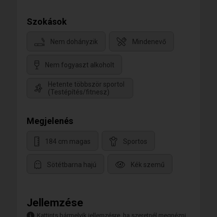
Szokások
Nem dohányzik
Mindenevő
Nem fogyaszt alkoholt
Hetente többször sportol
(Testépítés/fitnesz)
Megjelenés
184 cm magas
Sportos
Sötétbarna hajú
Kék szemű
Jellemzése
Kattints bármelyik jellemzésre, ha szeretnél megnézni