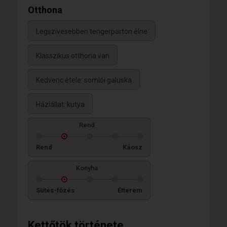
Otthona
Legszívesebben tengerparton élne
Klasszikus otthona van
Kedvenc étele: somlói galuska
Háziállat: kutya
Rend
Rend
Káosz
Konyha
Sütés-főzés
Étterem
Kettőtök története