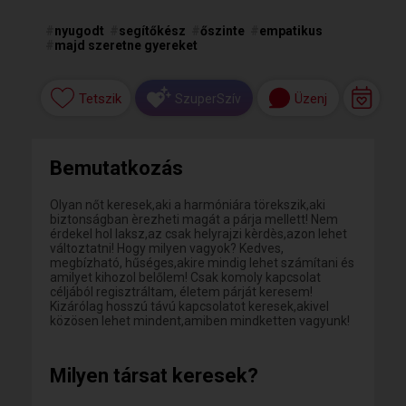
#
nyugodt
#
segítőkész
#
őszinte
#
empatikus
#
majd szeretne gyereket
Tetszik
Üzenj
SzuperSzív
Bemutatkozás
Olyan nőt keresek,aki a harmóniára törekszik,aki
biztonságban èrezheti magát a párja mellett! Nem
érdekel hol laksz,az csak helyrajzi kèrdès,azon lehet
változtatni! Hogy milyen vagyok? Kedves,
megbízható, hűséges,akire mindig lehet számítani és
amilyet kihozol belőlem! Csak komoly kapcsolat
céljából regisztráltam, életem párját keresem!
Kizárólag hosszú távú kapcsolatot keresek,akivel
közösen lehet mindent,amiben mindketten vagyunk!
Milyen társat keresek?