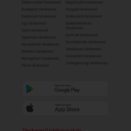
Békéscsabai társkereső
Salgótarjáni társkereső
Budapesti társkereső
Szegedi társkereső
Debreceni társkereső
Szekszárdi társkereső
Egri társkereső
Székesfehérvári
társkereső
Győri társkereső
Szolnoki társkereső
Kaposvári társkereső
Szombathelyi társkereső
Kecskeméti társkereső
Tatabányai társkereső
Miskolci társkereső
Veszprémi társkereső
Nyíregyházi társkereső
Zalaegerszegi társkereső
Pécsi társkereső
Társkereső párhoroszkóp