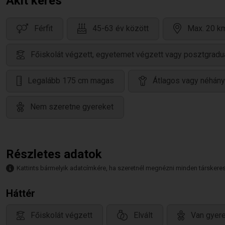
Akit keres
Férfit
45-63 év között
Max. 20 km
Főiskolát végzett, egyetemet végzett vagy posztgradu
Legalább 175 cm magas
Átlagos vagy néhány
Nem szeretne gyereket
Részletes adatok
Kattints bármelyik adatcímkére, ha szeretnél megnézni minden társkeresőt,
Háttér
Főiskolát végzett
Elvált
Van gyere