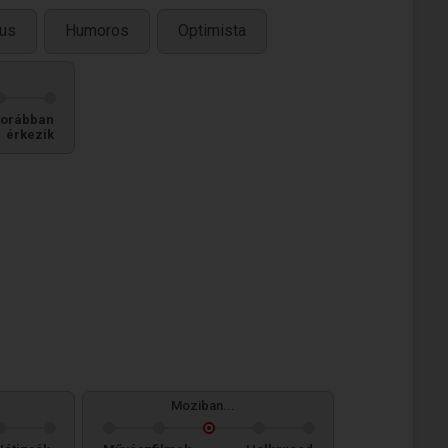
kus
Humoros
Optimista
orábban
érkezik
Moziban...