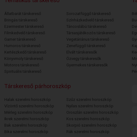
Tematikus társkereső
Tá
Állatbarát társkereső
Sorozatfüggő társkereső
Bé
Bringás társkereső
Színházkedvelő társkereső
Bu
Ezermester társkereső
Táncoslábú társkereső
De
Filmkedvelő társkereső
Társasjátékozós társkereső
Egr
Gamer társkereső
Vegetáriánus társkereső
Gy
Humoros társkereső
Zenefüggő társkereső
Ka
Kertészkedő társkereső
Elvált társkeresők
Ke
Könyvmoly társkereső
Özvegy társkeresők
Mi
Motoros társkereső
Gyermekes társkeresők
Ny
Spirituális társkereső
Pé
Társkereső párhoroszkóp
Halak szerelmi horoszkóp
Szűz szerelmi horoszkóp
Vízöntő szerelmi horoszkóp
Nyilas szerelmi horoszkóp
Mérleg szerelmi horoszkóp
Oroszlán szerelmi horoszkóp
Ikrek szerelmi horoszkóp
Kos szerelmi horoszkóp
Bak szerelmi horoszkóp
Skorpió szerelmi horoszkóp
Bika szerelmi horoszkóp
Rák szerelmi horoszkóp