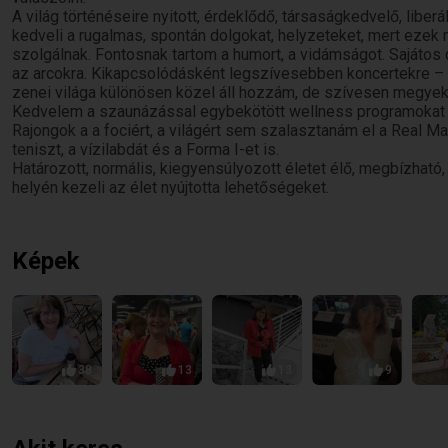
A világ történéseire nyitott, érdeklődő, társaságkedvelő, liber
kedveli a rugalmas, spontán dolgokat, helyzeteket, mert ezek
szolgálnak. Fontosnak tartom a humort, a vidámságot. Sajáto
az arcokra. Kikapcsolódásként legszívesebben koncertekre –
zenei világa különösen közel áll hozzám, de szívesen megyek
Kedvelem a szaunázással egybekötött wellness programokat is
Rajongok a a fociért, a világért sem szalasztanám el a Real 
teniszt, a vízilabdát és a Forma I-et is.
Határozott, normális, kiegyensúlyozott életet élő, megbízható, ő
helyén kezeli az élet nyújtotta lehetőségeket.
Képek
38
13
13
9