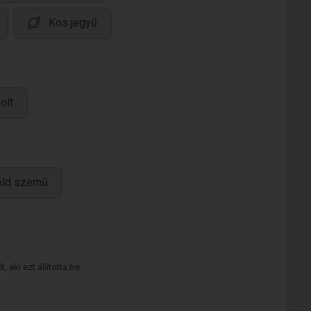
Kos jegyű
olt
öld szemű
 aki ezt állította be.