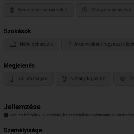
Nem szeretne gyereket
Magyar anyanyelvű
Szokások
Néha dohányzik
Alkalmanként fogyaszt alkoh
Megjelenés
166 cm magas
Néhány kg plusz
Z
Jellemzése
Kattints bármelyik jellemzésre, ha szeretnél megnézni minden társkeresőt,
Személyisége