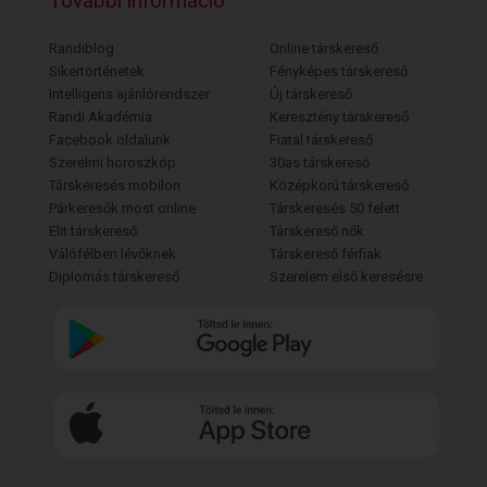
További információ
Randiblog
Online társkereső
Sikertörténetek
Fényképes társkereső
Intelligens ajánlórendszer
Új társkereső
Randi Akadémia
Keresztény társkereső
Facebook oldalunk
Fiatal társkereső
Szerelmi horoszkóp
30as társkereső
Társkeresés mobilon
Középkorú társkereső
Párkeresők most online
Társkeresés 50 felett
Elit társkereső
Társkereső nők
Válófélben lévőknek
Társkereső férfiak
Diplomás társkereső
Szerelem első keresésre