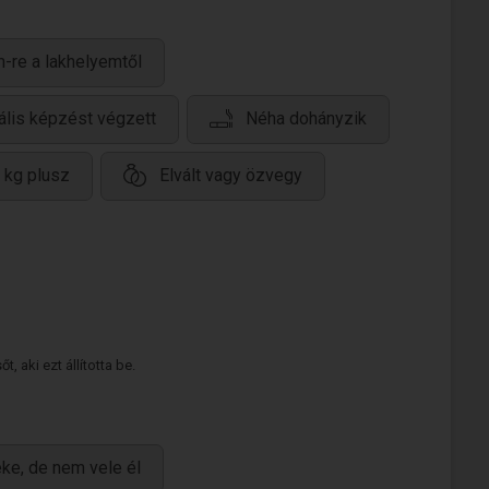
-re a lakhelyemtől
ális képzést végzett
Néha dohányzik
 kg plusz
Elvált vagy özvegy
 aki ezt állította be.
ke, de nem vele él