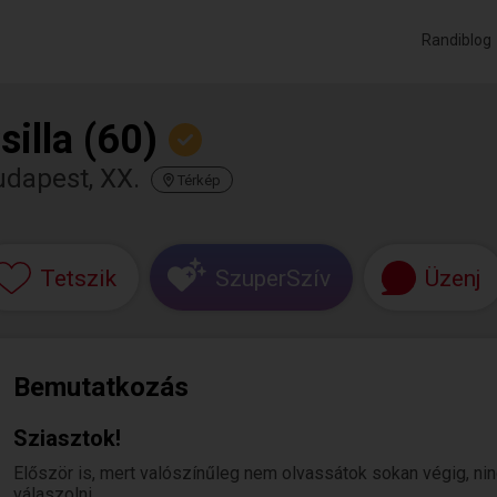
Randiblog
silla (60)
dapest, XX.
Térkép
Tetszik
SzuperSzív
Üzenj
Bemutatkozás
Sziasztok!
Először is, mert valószínűleg nem olvassátok sokan végig, ni
válaszolni.