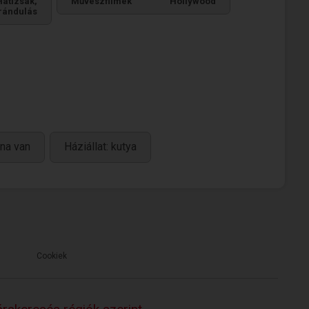
Hátizsák,
Művészfilmek
Hollywood
rándulás
na van
Háziállat: kutya
Cookiek