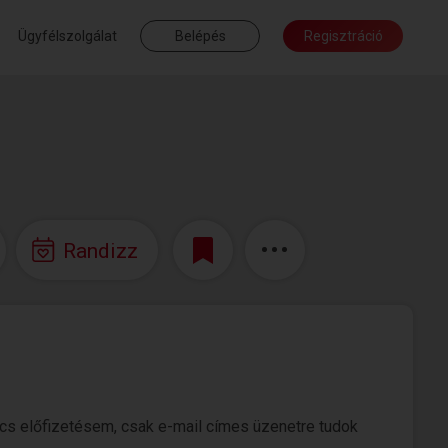
Ügyfélszolgálat
Belépés
Regisztráció
Randizz
ncs előfizetésem, csak e-mail címes üzenetre tudok