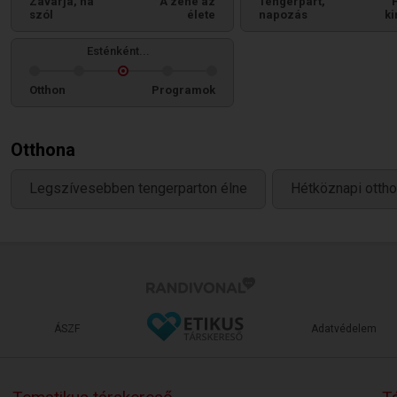
Zavarja, ha
A zene az
Tengerpart,
szól
élete
napozás
ki
Esténként...
Otthon
Programok
Otthona
Legszívesebben tengerparton élne
Hétköznapi ottho
ÁSZF
Adatvédelem