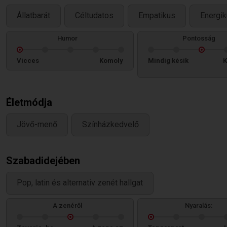
Állatbarát
Céltudatos
Empatikus
Energi
Humor
Pontosság
Vicces
Komoly
Mindig késik
K
Életmódja
Jövő-menő
Színházkedvelő
Szabadidejében
Pop, latin és alternativ zenét hallgat
A zenéről
Nyaralás: