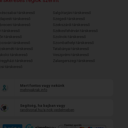
rskeresés régiók szerint
késcsabai társkereső
Salgótarjáni társkereső
dapesti társkereső
Szegedi társkereső
breceni társkereső
Szekszárdi társkereső
i társkereső
Székesfehérvári társkereső
őri társkereső
Szolnoki társkereső
posvári társkereső
Szombathelyi társkereső
cskeméti társkereső
Tatabányai társkereső
skolci társkereső
Veszprémi társkereső
íregyházi társkereső
Zalaegerszegi társkereső
csi társkereső
Mert fontos vagy nekünk
mehnyakrak.info
Segítség, ha bajban vagy
randivonal.hu/a-nok-vedelmeben