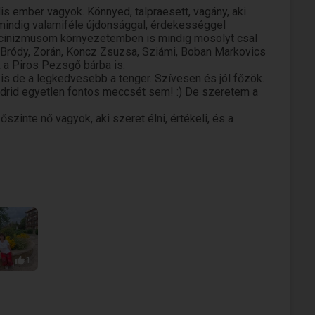
ális ember vagyok. Könnyed, talpraesett, vagány, aki
 mindig valamiféle újdonsággal, érdekességgel
s cinizmusom környezetemben is mindig mosolyt csal
 Bródy, Zorán, Koncz Zsuzsa, Sziámi, Boban Markovics
 a Piros Pezsgő bárba is.
 de a legkedvesebb a tenger. Szívesen és jól főzök.
Madrid egyetlen fontos meccsét sem! :) De szeretem a
szinte nő vagyok, aki szeret élni, értékeli, és a
1