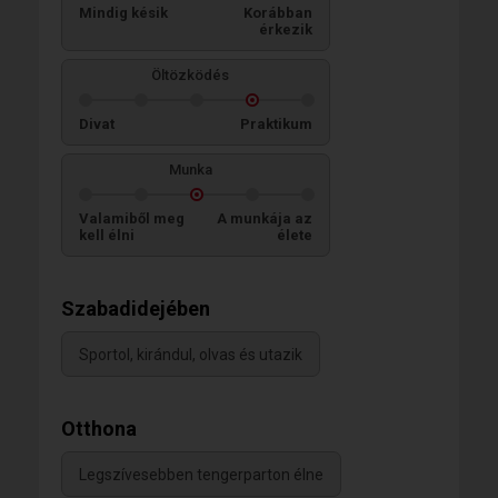
Mindig késik
Korábban
érkezik
Öltözködés
Divat
Praktikum
Munka
Valamiből meg
A munkája az
kell élni
élete
Szabadidejében
Sportol, kirándul, olvas és utazik
Otthona
Legszívesebben tengerparton élne