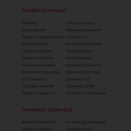
További információ
Randiblog
Online társkereső
Sikertörténetek
Fényképes társkereső
Intelligens ajánlórendszer
Új társkereső
Randi Akadémia
Keresztény társkereső
Facebook oldalunk
Fiatal társkereső
Szerelmi horoszkóp
30as társkereső
Társkeresés mobilon
Középkorú társkereső
Párkeresők most online
Társkeresés 50 felett
Elit társkereső
Társkereső nők
Válófélben lévőknek
Társkereső férfiak
Diplomás társkereső
Szerelem első keresésre
Tematikus társkereső
Állatbarát társkereső
Sorozatfüggő társkereső
Bringás társkereső
Színházkedvelő