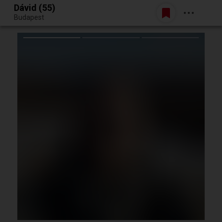
Dávid (55)
Belépés
Budapest
Egy jó randiból bármi lehet.