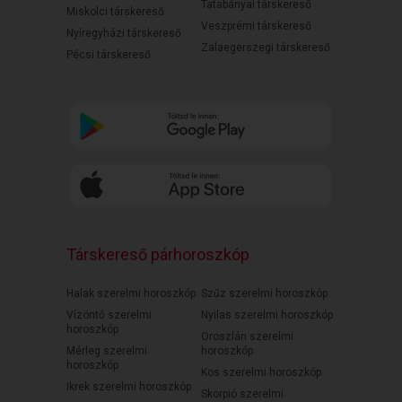
Tatabányai társkereső
Miskolci társkereső
Veszprémi társkereső
Nyíregyházi társkereső
Zalaegerszegi társkereső
Pécsi társkereső
Társkereső párhoroszkóp
Halak szerelmi horoszkóp
Szűz szerelmi horoszkóp
Vízöntő szerelmi
Nyilas szerelmi horoszkóp
horoszkóp
Oroszlán szerelmi
Mérleg szerelmi
horoszkóp
horoszkóp
Kos szerelmi horoszkóp
Ikrek szerelmi horoszkóp
Skorpió szerelmi