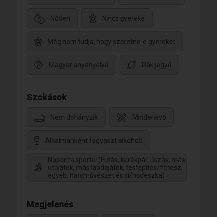
Nőtlen
Nincs gyereke
Még nem tudja, hogy szeretne-e gyereket
Magyar anyanyelvű
Rák jegyű
Szokások
Nem dohányzik
Mindenevő
Alkalmanként fogyaszt alkoholt
Naponta sportol (Futás, kerékpár, úszás, más
ütőjáték, más labdajáték, testépítés/fitnesz,
egyéb, harcművészet és sí/hódeszka)
Megjelenés