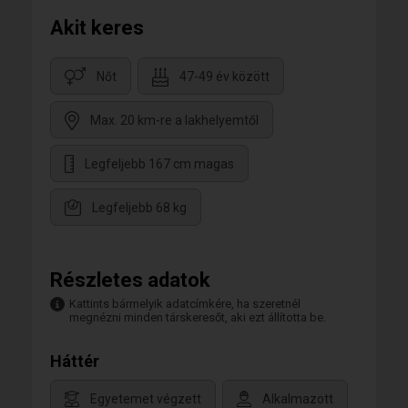
Akit keres
Nőt
47-49 év között
Max. 20 km-re a lakhelyemtől
Legfeljebb 167 cm magas
Legfeljebb 68 kg
Részletes adatok
Kattints bármelyik adatcímkére, ha szeretnél
megnézni minden társkeresőt, aki ezt állította be.
Háttér
Egyetemet végzett
Alkalmazott