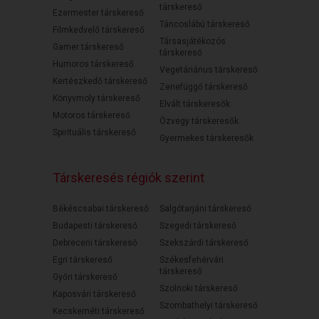
társkereső
Ezermester társkereső
Táncoslábú társkereső
Filmkedvelő társkereső
Társasjátékozós
Gamer társkereső
társkereső
Humoros társkereső
Vegetáriánus társkereső
Kertészkedő társkereső
Zenefüggő társkereső
Könyvmoly társkereső
Elvált társkeresők
Motoros társkereső
Özvegy társkeresők
Spirituális társkereső
Gyermekes társkeresők
Társkeresés régiók szerint
Békéscsabai társkereső
Salgótarjáni társkereső
Budapesti társkereső
Szegedi társkereső
Debreceni társkereső
Szekszárdi társkereső
Egri társkereső
Székesfehérvári
társkereső
Győri társkereső
Szolnoki társkereső
Kaposvári társkereső
Szombathelyi társkereső
Kecskeméti társkereső